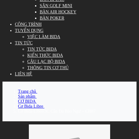
SÂN GOLF MINI
BÀN AIR HOCKEY
BÀN POKER
CÔNG TRÌNH
TUYỂN DỤNG
VIỆC LÀM BIDA
TIN TỨC
TIN TỨC BIDA
KIẾN THỨC BIDA
CÂU LẠC BỘ BIDA
THÔNG TIN CƠ THỦ
LIÊN HỆ
Trang chủ
/
Sản phẩm
/
CƠ BIDA
/
Cơ Bida Libre
/
Cơ Bida Libre/3C Cẩn Đá Bào Ngư – CH87