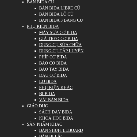
BÀN BIDA CŨ
BÀN BIDA LIBRE CŨ
BÀN BIDA LỖ CŨ
BÀN BIDA 3 BĂNG CŨ
PHỤ KIỆN BIDA
MÁY SỬA CƠ BIDA
GIÁ TREO CƠ BIDA
DỤNG CỤ SỬA CHỮA
DỤNG CỤ TẬP LUYỆN
PHÍP CƠ BIDA
BAO CƠ BIDA
BAO TAY BIDA
ĐẦU CƠ BIDA
LƠ BIDA
PHỤ KIỆN KHÁC
BI BIDA
VẢI BÀN BIDA
GIÁO DỤC
SÁCH DẠY BIDA
KHOÁ HỌC BIDA
SẢN PHẨM KHÁC
BÀN SHUFFLEBOARD
BÀN BI LẮC