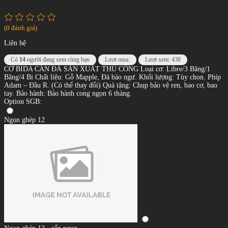
(0 đánh giá)
Liên hệ
Có
14
người đang xem cùng bạn
Lượt mua:
Lượt xem: 438
CƠ BIDA CẨN ĐÁ SẢN XUẤT THỦ CÔNG Loại cơ: Libre/3 Băng/1
Băng/4 Bi Chất liệu: Gỗ Mapple, Đá bào ngư. Khối lượng: Tùy chọn. Phíp
Adam – Đầu R. (Có thể thay đổi) Quà tặng: Chụp bảo vệ ren, bao cơ, bao
tay. Bảo hành: Bảo hành cong ngọn 6 tháng.
Option SGB:
Ngọn ghép 12