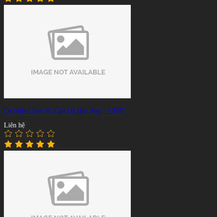
Cơ Bida Libre/3C Cẩn Đá Bào Ngư – CH87
Liên hệ