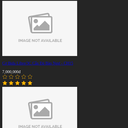
Cơ Bida Libre/3C Cẩn Đá Bào Ngư - CH15
7,000,000đ