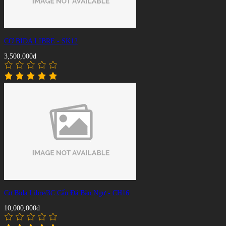
CƠ BIDA LIBRE - SK12
3,500,000đ
Cơ Bida Libre/3C Cẩn Đá Bào Ngư - CH16
10,000,000đ