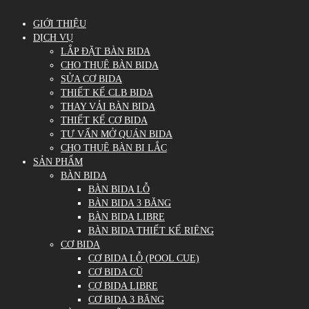
GIỚI THIỆU
DỊCH VỤ
LẮP ĐẶT BÀN BIDA
CHO THUÊ BÀN BIDA
SỬA CƠ BIDA
THIẾT KẾ CLB BIDA
THAY VẢI BÀN BIDA
THIẾT KẾ CƠ BIDA
TƯ VẤN MỞ QUÁN BIDA
CHO THUÊ BÀN BI LẮC
SẢN PHẨM
BÀN BIDA
BÀN BIDA LỖ
BÀN BIDA 3 BĂNG
BÀN BIDA LIBRE
BÀN BIDA THIẾT KẾ RIÊNG
CƠ BIDA
CƠ BIDA LỖ (POOL CUE)
CƠ BIDA CŨ
CƠ BIDA LIBRE
CƠ BIDA 3 BĂNG