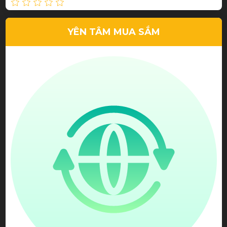
Dịch vụ tốt, chất lượng cao
Lê Tuấn Anh
Giá phải chăng, tư vấn tận tình
Lê Hi Ni
YÊN TÂM MUA SẮM
Chất Lượng tốt, giá thành rẻ
Trần Thanh Phương