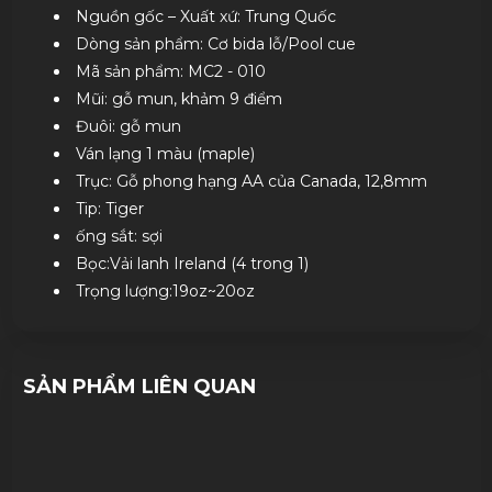
Liên hệ đặt hàng nhanh chóng qua
Nội dung Chi Tiết
Chính sách thanh toán
Chính sách chung
Cơ Bida Lỗ Mit MC2 - 010
Thương hiệu: Mit
Nguồn gốc – Xuất xứ: Trung Quốc
Dòng sản phẩm: Cơ bida lỗ/Pool cue
Mã sản phẩm: MC2 - 010
Mũi: gỗ mun, khảm 9 điểm
Đuôi: gỗ mun
Ván lạng 1 màu (maple)