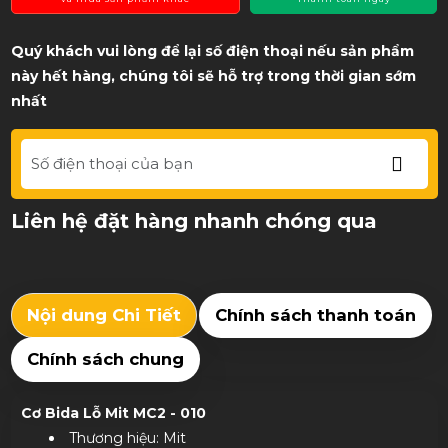
Trục: Gỗ phong hạng AA của Canada, 12,8mm
Tip: Tiger
ống sắt: sợi
Bọc:Vải lanh Ireland (4 trong 1)
Trọng lượng:19oz~20oz
Thêm vào giỏ
Mua Ngay
và mua sản phẩm khác
Thanh toán ngay
Quý khách vui lòng để lại số điện thoại nếu sản phẩm
này hết hàng, chúng tôi sẽ hỗ trợ trong thời gian sớm
nhất