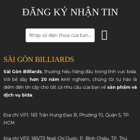
Hotline Hồ Chí Minh: 0907.131.696
SẢN PHẨM ĐÃ XEM
Cơ Bida Lỗ Mit MC2 - 010
14,050,000đ
ĐĂNG KÝ NHẬN TIN
Sản Phẩm Chất Lượng