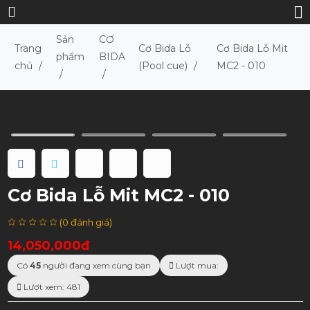
Sản
CƠ
Trang
Cơ Bida Lỗ
Cơ Bida Lỗ Mit
phẩm
BIDA
chủ
/
(Pool cue)
/
MC2 - 010
/
/