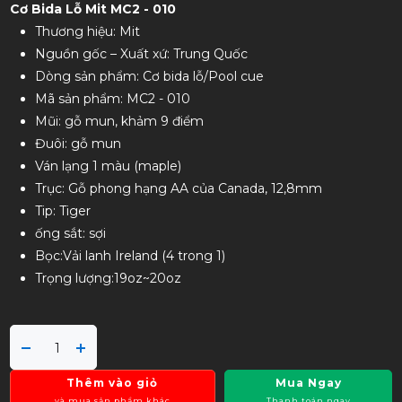
Cơ Bida Lỗ Mit MC2 - 010
(0 đánh giá)
14,050,000đ
Có
45
người đang xem cùng bạn
Lượt mua:
Lượt xem: 481
Cơ Bida Lỗ Mit MC2 - 010
Thương hiệu: Mit
Nguồn gốc – Xuất xứ: Trung Quốc
Dòng sản phẩm: Cơ bida lỗ/Pool cue
Mã sản phẩm: MC2 - 010
Mũi: gỗ mun, khảm 9 điểm
Đuôi: gỗ mun
Ván lạng 1 màu (maple)