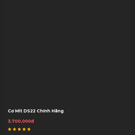
Trục: Gỗ phong hạng AA của Canada, 12,8mm
Tip: Tiger
ống sắt: sợi
Bọc:Vải lanh Ireland (4 trong 1)
Trọng lượng:19oz~20oz
SẢN PHẨM LIÊN QUAN