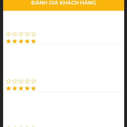
Gửi ảnh thực tế
GỬI
Tất cả
1
2
3
4
5
XEM TẤT CẢ ĐÁNH GIÁ
ĐÁNH GIÁ KHÁCH HÀNG
Nguyễn Thu Thảo