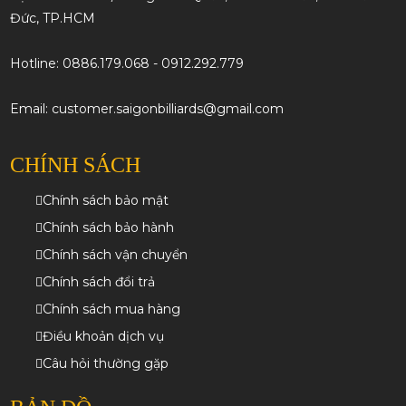
SÀI GÒN BILLIARDS
Sài Gòn Billiards
, thương hiệu hàng đầu trong lĩnh vực bida.
Với bề dày
hơn 20 năm
kinh nghiệm, chúng tôi tự hào là
điểm đến tin cậy cho tất cả nhu cầu của bạn về
sản phẩm và
dịch vụ bida
.
Địa chỉ VP1: 163 Trần Hưng Đạo B, Phường 10, Quận 5, TP.
HCM
Địa chỉ VP2: 185/73 Ngô Chí Quốc, P. Bình Chiểu, TP. Thủ
Đức, TP.HCM
Giá Cả Cạnh Tranh
Hotline: 0886.179.068 - 0912.292.779
Email: customer.saigonbilliards@gmail.com