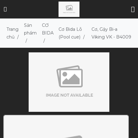
Sản
CƠ
Trang
Cơ Bida Lỗ
Cơ, Gậy Bi-a
phẩm
BIDA
chủ
/
(Pool cue)
/
Viking VK - B4009
/
/