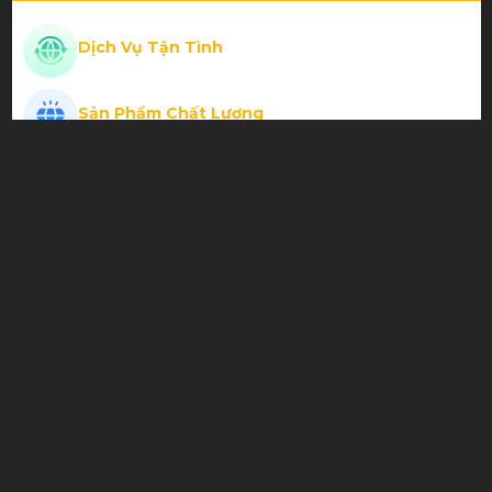
Thiết kế đẹp chất lượng
Dịch Vụ Tận Tình
Sản Phẩm Chất Lượng
Phạm Thành Hiếu
Giá Cả Cạnh Tranh
Cơ bida chất
LIÊN HỆ VỚI KINH DOANH ONLINE
Hotline Hồ Chí Minh: 0907.131.696
SẢN PHẨM ĐÃ XEM
Cơ, Gậy Bi-a Viking VK - B4009