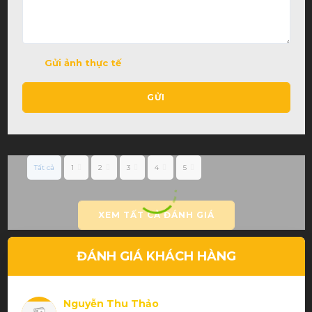
Gửi ảnh thực tế
GỬI
Tất cả
1
2
3
4
5
XEM TẤT CẢ ĐÁNH GIÁ
ĐÁNH GIÁ KHÁCH HÀNG
Nguyễn Thu Thảo