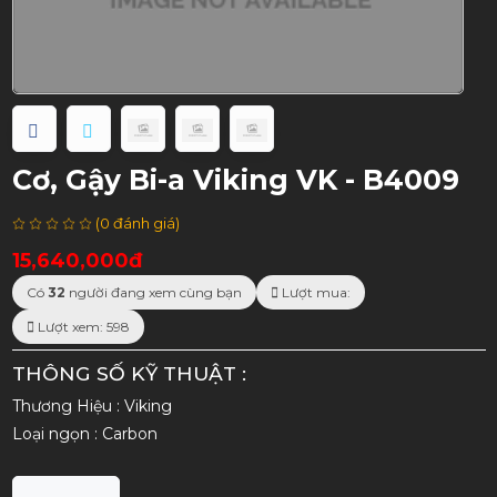
Cơ, Gậy Bi-a Viking VK - B4009
(0 đánh giá)
15,640,000đ
Có
32
người đang xem cùng bạn
Lượt mua:
Lượt xem: 598
THÔNG SỐ KỸ THUẬT :
Thương Hiệu : Viking
Loại ngọn : Carbon