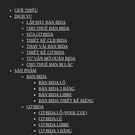
GIỚI THIỆU
DỊCH VỤ
LẮP ĐẶT BÀN BIDA
CHO THUÊ BÀN BIDA
SỬA CƠ BIDA
THIẾT KẾ CLB BIDA
THAY VẢI BÀN BIDA
THIẾT KẾ CƠ BIDA
TƯ VẤN MỞ QUÁN BIDA
CHO THUÊ BÀN BI LẮC
SẢN PHẨM
BÀN BIDA
BÀN BIDA LỖ
BÀN BIDA 3 BĂNG
BÀN BIDA LIBRE
BÀN BIDA THIẾT KẾ RIÊNG
CƠ BIDA
CƠ BIDA LỖ (POOL CUE)
CƠ BIDA CŨ
CƠ BIDA LIBRE
CƠ BIDA 3 BĂNG