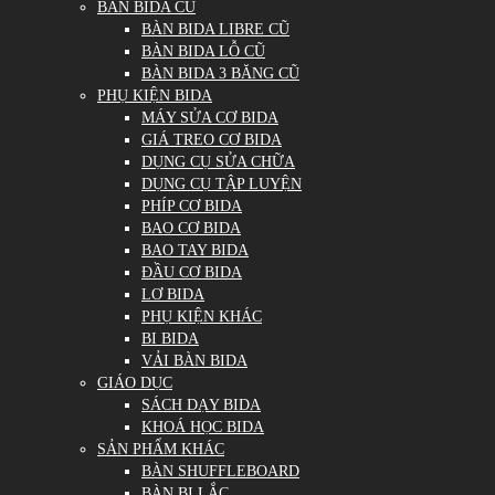
BÀN BIDA CŨ
BÀN BIDA LIBRE CŨ
BÀN BIDA LỖ CŨ
BÀN BIDA 3 BĂNG CŨ
PHỤ KIỆN BIDA
MÁY SỬA CƠ BIDA
GIÁ TREO CƠ BIDA
DỤNG CỤ SỬA CHỮA
DỤNG CỤ TẬP LUYỆN
PHÍP CƠ BIDA
BAO CƠ BIDA
BAO TAY BIDA
ĐẦU CƠ BIDA
LƠ BIDA
PHỤ KIỆN KHÁC
BI BIDA
VẢI BÀN BIDA
GIÁO DỤC
SÁCH DẠY BIDA
KHOÁ HỌC BIDA
SẢN PHẨM KHÁC
BÀN SHUFFLEBOARD
BÀN BI LẮC