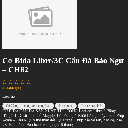
Cơ Bida Libre/3C Cẩn Đá Bào Ngư
– CH62
(0 đánh giá)
Liên hệ
Có
29
người đang xem cùng bạn
Lượt mua:
Lượt xem: 543
CƠ BIDA CẨN ĐÁ SẢN XUẤT THỦ CÔNG Loại cơ: Libre/3 Băng/1
Băng/4 Bi Chất liệu: Gỗ Mapple, Đá bào ngư. Khối lượng: Tùy chọn. Phíp
Adam – Đầu R. (Có thể thay đổi) Quà tặng: Chụp bảo vệ ren, bao cơ, bao
tay. Bảo hành: Bảo hành cong ngọn 6 tháng.