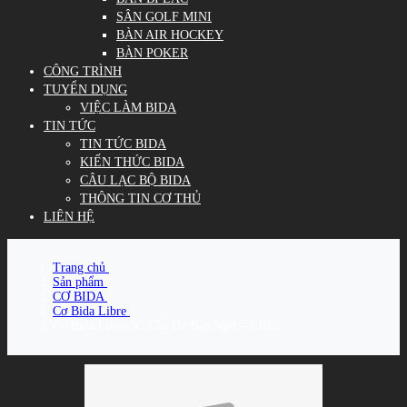
SÂN GOLF MINI
BÀN AIR HOCKEY
BÀN POKER
CÔNG TRÌNH
TUYỂN DỤNG
VIỆC LÀM BIDA
TIN TỨC
TIN TỨC BIDA
KIẾN THỨC BIDA
CÂU LẠC BỘ BIDA
THÔNG TIN CƠ THỦ
LIÊN HỆ
Trang chủ
/
Sản phẩm
/
CƠ BIDA
/
Cơ Bida Libre
/
Cơ Bida Libre/3C Cẩn Đá Bào Ngư – CH62