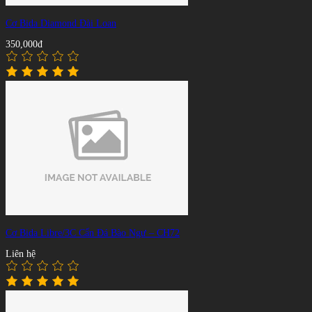
Cơ Bida Diamond Đài Loan
350,000đ
Cơ Bida Libre/3C Cẩn Đá Bào Ngư – CH72
Liên hệ