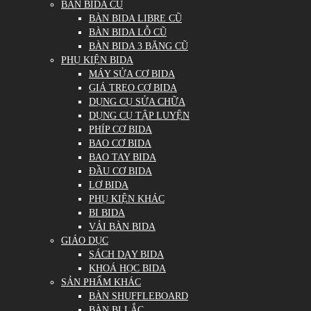
BÀN BIDA CŨ
BÀN BIDA LIBRE CŨ
BÀN BIDA LỖ CŨ
BÀN BIDA 3 BĂNG CŨ
PHỤ KIỆN BIDA
MÁY SỬA CƠ BIDA
GIÁ TREO CƠ BIDA
DỤNG CỤ SỬA CHỮA
DỤNG CỤ TẬP LUYỆN
PHÍP CƠ BIDA
BAO CƠ BIDA
BAO TAY BIDA
ĐẦU CƠ BIDA
LƠ BIDA
PHỤ KIỆN KHÁC
BI BIDA
VẢI BÀN BIDA
GIÁO DỤC
SÁCH DẠY BIDA
KHOÁ HỌC BIDA
SẢN PHẨM KHÁC
BÀN SHUFFLEBOARD
BÀN BI LẮC