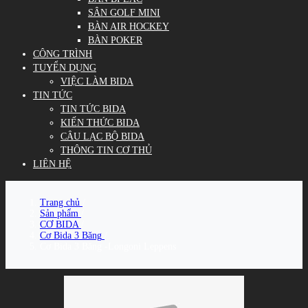
SÂN GOLF MINI
BÀN AIR HOCKEY
BÀN POKER
CÔNG TRÌNH
TUYỂN DỤNG
VIỆC LÀM BIDA
TIN TỨC
TIN TỨC BIDA
KIẾN THỨC BIDA
CÂU LẠC BỘ BIDA
THÔNG TIN CƠ THỦ
LIÊN HỆ
Trang chủ
/
Sản phẩm
/
CƠ BIDA
/
Cơ Bida 3 Băng
/
Cơ Bida 3 Băng -Longoni Leppens