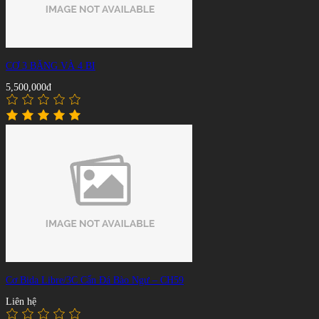
CƠ 3 BĂNG VÀ 4 BI
5,500,000đ
Cơ Bida Libre/3C Cẩn Đá Bào Ngư – CH59
Liên hệ