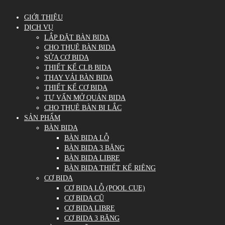
GIỚI THIỆU
DỊCH VỤ
LẮP ĐẶT BÀN BIDA
CHO THUÊ BÀN BIDA
SỬA CƠ BIDA
THIẾT KẾ CLB BIDA
THAY VẢI BÀN BIDA
THIẾT KẾ CƠ BIDA
TƯ VẤN MỞ QUÁN BIDA
CHO THUÊ BÀN BI LẮC
SẢN PHẨM
BÀN BIDA
BÀN BIDA LỖ
BÀN BIDA 3 BĂNG
BÀN BIDA LIBRE
BÀN BIDA THIẾT KẾ RIÊNG
CƠ BIDA
CƠ BIDA LỖ (POOL CUE)
CƠ BIDA CŨ
CƠ BIDA LIBRE
CƠ BIDA 3 BĂNG