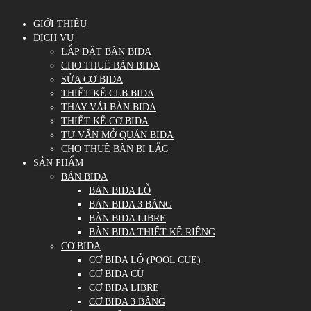
GIỚI THIỆU
DỊCH VỤ
LẮP ĐẶT BÀN BIDA
CHO THUÊ BÀN BIDA
SỬA CƠ BIDA
THIẾT KẾ CLB BIDA
THAY VẢI BÀN BIDA
THIẾT KẾ CƠ BIDA
TƯ VẤN MỞ QUÁN BIDA
CHO THUÊ BÀN BI LẮC
SẢN PHẨM
BÀN BIDA
BÀN BIDA LỖ
BÀN BIDA 3 BĂNG
BÀN BIDA LIBRE
BÀN BIDA THIẾT KẾ RIÊNG
CƠ BIDA
CƠ BIDA LỖ (POOL CUE)
CƠ BIDA CŨ
CƠ BIDA LIBRE
CƠ BIDA 3 BĂNG