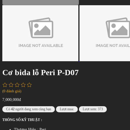
Cơ bida lỗ Peri P-D07
(0 đánh giá)
7,000,000đ
Có
42
người đang xem cùng bạn
Lượt mua:
Lượt xem: 373
THÔNG SỐ KỸ THUẬT :
Thương Hiệu : Peri