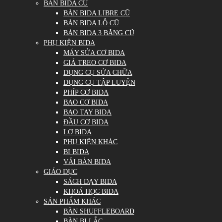
BÀN BIDA CŨ
BÀN BIDA LIBRE CŨ
BÀN BIDA LỖ CŨ
BÀN BIDA 3 BĂNG CŨ
PHỤ KIỆN BIDA
MÁY SỬA CƠ BIDA
GIÁ TREO CƠ BIDA
DỤNG CỤ SỬA CHỮA
DỤNG CỤ TẬP LUYỆN
PHÍP CƠ BIDA
BAO CƠ BIDA
BAO TAY BIDA
ĐẦU CƠ BIDA
LƠ BIDA
PHỤ KIỆN KHÁC
BI BIDA
VẢI BÀN BIDA
GIÁO DỤC
SÁCH DẠY BIDA
KHOÁ HỌC BIDA
SẢN PHẨM KHÁC
BÀN SHUFFLEBOARD
BÀN BI LẮC