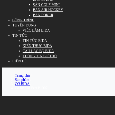
SÂN GOLF MINI
BÀN AIR HOCKEY
BÀN POKER
CÔNG TRÌNH
TUYỂN DỤNG
VIỆC LÀM BIDA
TIN TỨC
TIN TỨC BIDA
KIẾN THỨC BIDA
CÂU LẠC BỘ BIDA
THÔNG TIN CƠ THỦ
LIÊN HỆ
Trang chủ
/
Sản phẩm
/
CƠ BIDA
/
Cơ bida lỗ Peri P-D07