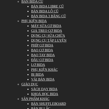
BÀN BIDA CŨ
BÀN BIDA LIBRE CŨ
BÀN BIDA LỖ CŨ
BÀN BIDA 3 BĂNG CŨ
PHỤ KIỆN BIDA
MÁY SỬA CƠ BIDA
GIÁ TREO CƠ BIDA
DỤNG CỤ SỬA CHỮA
DỤNG CỤ TẬP LUYỆN
PHÍP CƠ BIDA
BAO CƠ BIDA
BAO TAY BIDA
ĐẦU CƠ BIDA
LƠ BIDA
PHỤ KIỆN KHÁC
BI BIDA
VẢI BÀN BIDA
GIÁO DỤC
SÁCH DẠY BIDA
KHOÁ HỌC BIDA
SẢN PHẨM KHÁC
BÀN SHUFFLEBOARD
BÀN BI LẮC