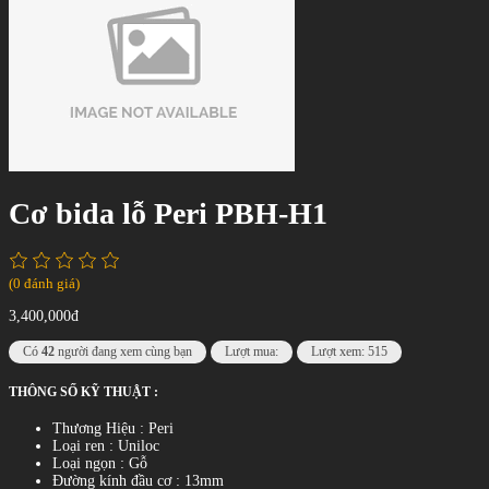
Cơ bida lỗ Peri PBH-H1
(0 đánh giá)
3,400,000đ
Có
42
người đang xem cùng bạn
Lượt mua:
Lượt xem: 515
THÔNG SỐ KỸ THUẬT :
Thương Hiệu : Peri
Loại ren : Uniloc
Loại ngọn : Gỗ
Đường kính đầu cơ : 13mm