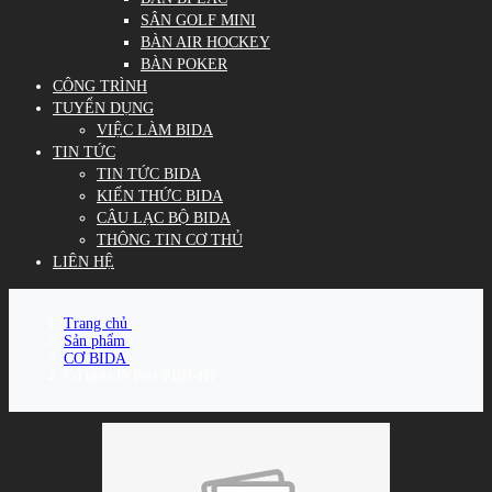
SÂN GOLF MINI
BÀN AIR HOCKEY
BÀN POKER
CÔNG TRÌNH
TUYỂN DỤNG
VIỆC LÀM BIDA
TIN TỨC
TIN TỨC BIDA
KIẾN THỨC BIDA
CÂU LẠC BỘ BIDA
THÔNG TIN CƠ THỦ
LIÊN HỆ
Trang chủ
/
Sản phẩm
/
CƠ BIDA
/
Cơ bida lỗ Peri PBH-H1