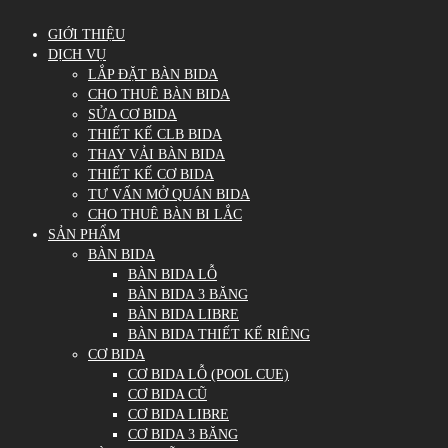
GIỚI THIỆU
DỊCH VỤ
LẮP ĐẶT BÀN BIDA
CHO THUÊ BÀN BIDA
SỬA CƠ BIDA
THIẾT KẾ CLB BIDA
THAY VẢI BÀN BIDA
THIẾT KẾ CƠ BIDA
TƯ VẤN MỞ QUÁN BIDA
CHO THUÊ BÀN BI LẮC
SẢN PHẨM
BÀN BIDA
BÀN BIDA LỖ
BÀN BIDA 3 BĂNG
BÀN BIDA LIBRE
BÀN BIDA THIẾT KẾ RIÊNG
CƠ BIDA
CƠ BIDA LỖ (POOL CUE)
CƠ BIDA CŨ
CƠ BIDA LIBRE
CƠ BIDA 3 BĂNG