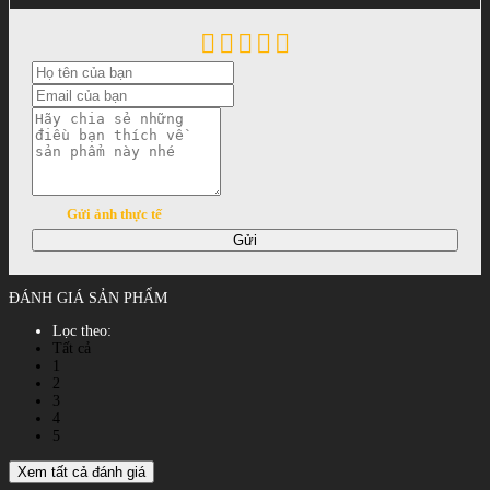
Gửi ảnh thực tế
Gửi
ĐÁNH GIÁ SẢN PHẨM
Lọc theo:
Tất cả
1
2
3
4
5
Xem tất cả đánh giá