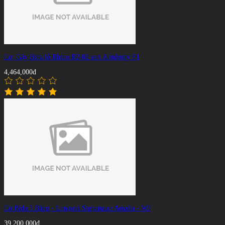
Cơ, Gậy Bida lỗ Rhino R2-02 seri A infinity F1
4,464,000đ
Cơ Bida 3 Băng - Longoni Signatuure Amalia - WJ
39,200,000đ