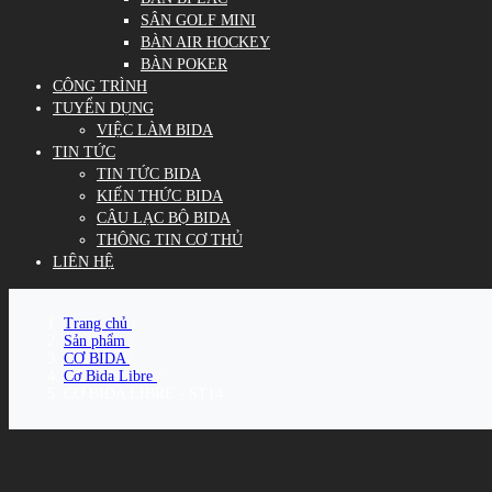
SÂN GOLF MINI
BÀN AIR HOCKEY
BÀN POKER
CÔNG TRÌNH
TUYỂN DỤNG
VIỆC LÀM BIDA
TIN TỨC
TIN TỨC BIDA
KIẾN THỨC BIDA
CÂU LẠC BỘ BIDA
THÔNG TIN CƠ THỦ
LIÊN HỆ
Trang chủ
/
Sản phẩm
/
CƠ BIDA
/
Cơ Bida Libre
/
CƠ BIDA LIBRE - ST14