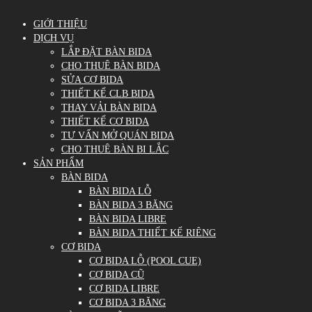
GIỚI THIỆU
DỊCH VỤ
LẮP ĐẶT BÀN BIDA
CHO THUÊ BÀN BIDA
SỬA CƠ BIDA
THIẾT KẾ CLB BIDA
THAY VẢI BÀN BIDA
THIẾT KẾ CƠ BIDA
TƯ VẤN MỞ QUÁN BIDA
CHO THUÊ BÀN BI LẮC
SẢN PHẨM
BÀN BIDA
BÀN BIDA LỖ
BÀN BIDA 3 BĂNG
BÀN BIDA LIBRE
BÀN BIDA THIẾT KẾ RIÊNG
CƠ BIDA
CƠ BIDA LỖ (POOL CUE)
CƠ BIDA CŨ
CƠ BIDA LIBRE
CƠ BIDA 3 BĂNG