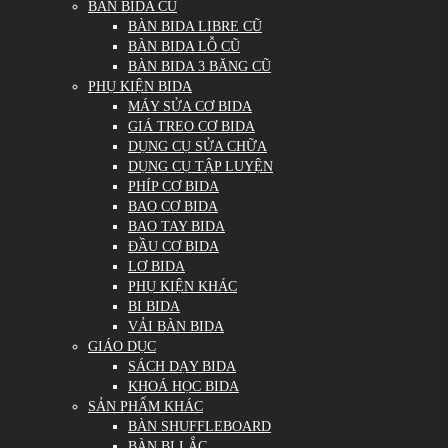
BÀN BIDA CŨ
BÀN BIDA LIBRE CŨ
BÀN BIDA LỖ CŨ
BÀN BIDA 3 BĂNG CŨ
PHỤ KIỆN BIDA
MÁY SỬA CƠ BIDA
GIÁ TREO CƠ BIDA
DỤNG CỤ SỬA CHỮA
DỤNG CỤ TẬP LUYỆN
PHÍP CƠ BIDA
BAO CƠ BIDA
BAO TAY BIDA
ĐẦU CƠ BIDA
LƠ BIDA
PHỤ KIỆN KHÁC
BI BIDA
VẢI BÀN BIDA
GIÁO DỤC
SÁCH DẠY BIDA
KHOÁ HỌC BIDA
SẢN PHẨM KHÁC
BÀN SHUFFLEBOARD
BÀN BI LẮC