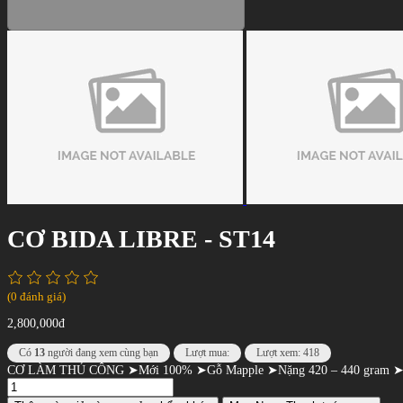
CƠ BIDA LIBRE - ST14
(0 đánh giá)
2,800,000đ
Có
13
người đang xem cùng bạn
Lượt mua:
Lượt xem: 418
CƠ LÀM THỦ CÔNG ➤Mới 100% ➤Gỗ Mapple ➤Nặng 420 – 440 gram 