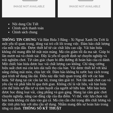
Nội dung Chi Tiết
Chính sách thanh toán
Chính sách chung
THÔNG TIN CHUNG
Vải Bàn Bida 3 Băng - Xi Ngoại Xanh Da Trời là
một yếu tố quan trọng, đóng vai trò cốt lõi trong việc. Đảm bảo chất lượng
của mỗi trận đấu. Được thiết kế từ các chất liệu cao cấp. Vải bàn bida
không chỉ mang đến bề mặt mịn màng. Mà còn giảm tối đa ma sát. Giúp bi
lăn mượt mà và chính xác. Đây là yếu tố quyết định sự chuyên nghiệp và
trải nghiệm chơi. Từ cảm giác chạm bi đến đường đi hoàn hảo của cú đánh.
Một chiếc bàn bida được bọc vải chất lượng cao không. Chỉ tăng cường
hiệu suất chơi mà còn kéo dài tuổi thọ của bàn. Vải được thiết kế với khả
năng chống mài mòn, chịu lực tốt. Đảm bảo không bị xước hay rách trong
quá trình sử dụng lâu dài. Điều này đặc biệt quan trọng đối với các bàn
bida. Sử dụng tại các câu lạc bộ, trung tâm giải trí. Nơi tần suất chơi cao và
yêu cầu vải phải bền bỉ qua thời gian. Không chỉ là vật liệu, vải bàn bida
còn thể hiện sự đầu tư và tâm huyết của người sở hữu bàn. Một bàn bida
được bọc đúng loại vải, căng phẳng và gọn gàng. Mang lại cảm giác chơi
chuyên nghiệp, nâng cao đẳng cấp của địa điểm. Vì thế, việc lựa chọn vải
bàn bida không chỉ dựa vào giá cả. Mà còn cần chú trọng đến chất lượng và
đặc tính phù hợp với nhu cầu sử dụng. Nhằm mang đến sự hoàn hảo trong
từng cú đánh.
THÔNG SỐ KỸ THUẬT