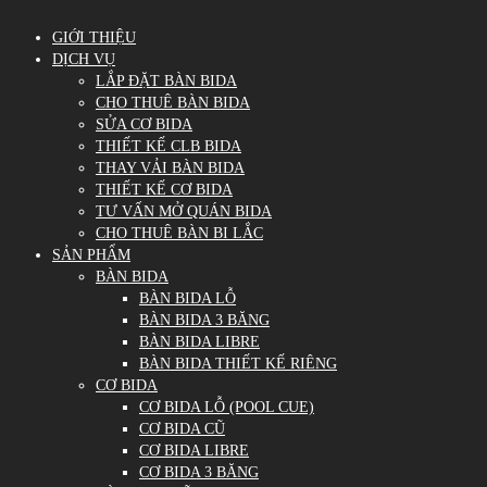
GIỚI THIỆU
DỊCH VỤ
LẮP ĐẶT BÀN BIDA
CHO THUÊ BÀN BIDA
SỬA CƠ BIDA
THIẾT KẾ CLB BIDA
THAY VẢI BÀN BIDA
THIẾT KẾ CƠ BIDA
TƯ VẤN MỞ QUÁN BIDA
CHO THUÊ BÀN BI LẮC
SẢN PHẨM
BÀN BIDA
BÀN BIDA LỖ
BÀN BIDA 3 BĂNG
BÀN BIDA LIBRE
BÀN BIDA THIẾT KẾ RIÊNG
CƠ BIDA
CƠ BIDA LỖ (POOL CUE)
CƠ BIDA CŨ
CƠ BIDA LIBRE
CƠ BIDA 3 BĂNG