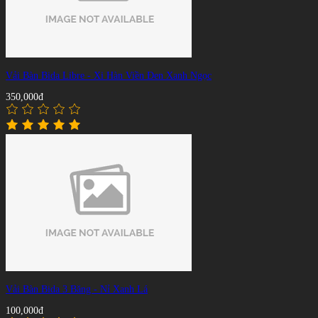
Vải Bàn Bida Libre - Xi Hàn Viền Đen Xanh Ngọc
350,000đ
Vải Bàn Bida 3 Băng - Nỉ Xanh Lá
100,000đ