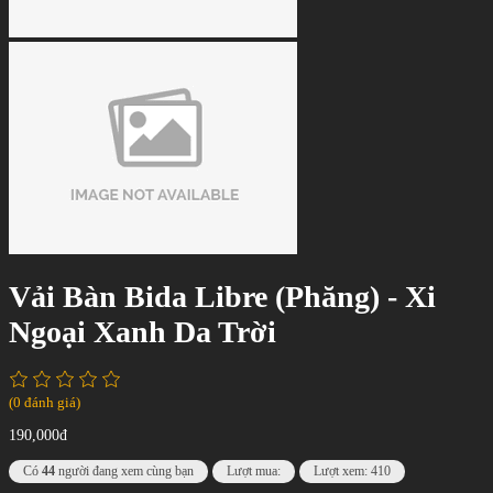
Vải Bàn Bida Libre (Phăng) - Xi
Ngoại Xanh Da Trời
(0 đánh giá)
190,000đ
Có
44
người đang xem cùng bạn
Lượt mua:
Lượt xem: 410