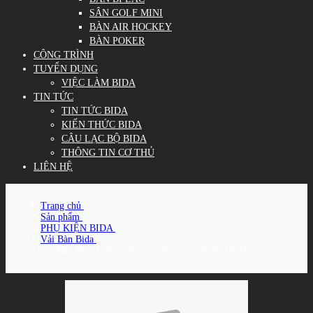
SÂN GOLF MINI
BÀN AIR HOCKEY
BÀN POKER
CÔNG TRÌNH
TUYỂN DỤNG
VIỆC LÀM BIDA
TIN TỨC
TIN TỨC BIDA
KIẾN THỨC BIDA
CÂU LẠC BỘ BIDA
THÔNG TIN CƠ THỦ
LIÊN HỆ
Trang chủ
/
Sản phẩm
/
PHỤ KIỆN BIDA
/
Vải Bàn Bida
/
Vải Bàn Bida Libre (Phăng) - Xi Ngoại Xanh Da Trời