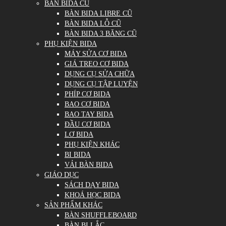
BÀN BIDA CŨ
BÀN BIDA LIBRE CŨ
BÀN BIDA LỖ CŨ
BÀN BIDA 3 BĂNG CŨ
PHỤ KIỆN BIDA
MÁY SỬA CƠ BIDA
GIÁ TREO CƠ BIDA
DỤNG CỤ SỬA CHỮA
DỤNG CỤ TẬP LUYỆN
PHÍP CƠ BIDA
BAO CƠ BIDA
BAO TAY BIDA
ĐẦU CƠ BIDA
LƠ BIDA
PHỤ KIỆN KHÁC
BI BIDA
VẢI BÀN BIDA
GIÁO DỤC
SÁCH DẠY BIDA
KHOÁ HỌC BIDA
SẢN PHẨM KHÁC
BÀN SHUFFLEBOARD
BÀN BI LẮC