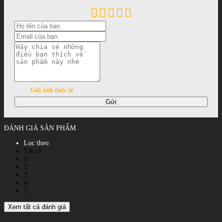
Gửi ảnh thực tế
Gửi
ĐÁNH GIÁ SẢN PHẨM
Lọc theo:
Tất cả
1
2
3
4
5
Xem tất cả đánh giá