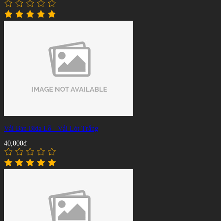
Vải Bàn Bida Lỗ - Vải Lót Trắng
40,000đ