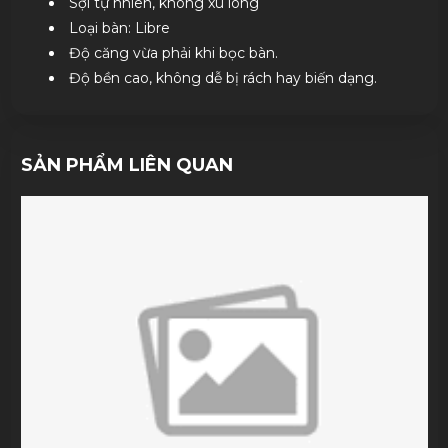
Sợi tự nhiên, không xù lông
Loại bàn: Libre
Độ căng vừa phải khi bọc bàn.
Độ bền cao, không dễ bị rách hay biến dạng.
SẢN PHẨM LIÊN QUAN