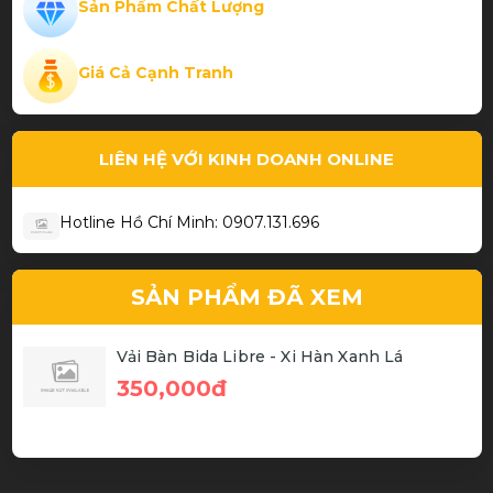
Sản Phẩm Chất Lượng
Phạm Thành Hiếu
Giá Cả Cạnh Tranh
Cơ bida chất
LIÊN HỆ VỚI KINH DOANH ONLINE
Hotline Hồ Chí Minh: 0907.131.696
SẢN PHẨM ĐÃ XEM
Vải Bàn Bida Libre - Xi Hàn Xanh Lá
350,000đ