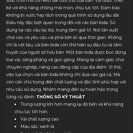
suất chơi mà còn kéo dài tuổi thọ của bàn. Vải được thiết
kế với khả năng chống mài mòn, chịu lực tốt. Đảm bảo
không bị xước hay rách trong quá trình sử dụng lâu dài.
Điều này đặc biệt quan trọng đối với các bàn bida. Sử
dụng tại các câu lạc bộ, trung tâm giải trí. Nơi tần suất
chơi cao và yêu cầu vải phải bền bỉ qua thời gian. Không
chỉ là vật liệu, vải bàn bida còn thể hiện sự đầu tư và tâm
huyết của người sở hữu bàn. Một bàn bida được bọc đúng
loại vải, căng phẳng và gọn gàng. Mang lại cảm giác chơi
chuyên nghiệp, nâng cao đẳng cấp của địa điểm. Vì thế,
việc lựa chọn vải bàn bida không chỉ dựa vào giá cả. Mà
còn cần chú trọng đến chất lượng và đặc tính phù hợp với
nhu cầu sử dụng. Nhằm mang đến sự hoàn hảo trong
từng cú đánh.
THÔNG SỐ KỸ THUẬT
Trọng lượng lớn hơn mang lại độ bền và khả năng
chịu lực tốt hơn.
Vải chất lượng cao
Màu sắc: xanh lá