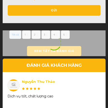
GỬI
Tất cả
1
2
3
4
5
XEM TẤT CẢ ĐÁNH GIÁ
ĐÁNH GIÁ KHÁCH HÀNG
Nguyễn Thu Thảo
Dịch vụ tốt, chất lượng cao