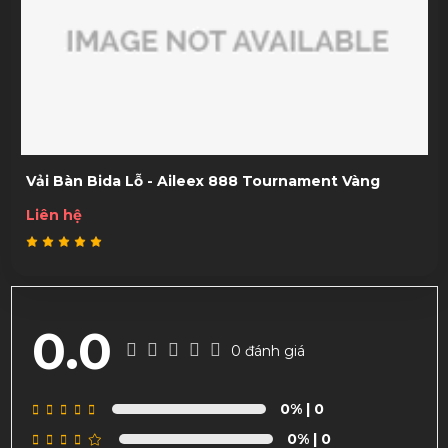
Vải Bàn Bida 3 Băng - Class One Đen
5,400,000đ
0.0
0 đánh giá
0%
| 0
0%
| 0