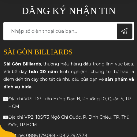
ĐĂNG KÝ NHẬN TIN
SÀI GÒN BILLIARDS
Sài Gòn Billiards
, thương hiệu hàng đầu trong lĩnh vực bida.
Với bề dày
hơn 20 năm
kinh nghiệm, chúng tôi tự hào là
điểm đến tin cậy cho tất cả nhu cầu của bạn về
sản phẩm và
dịch vụ bida
.
Địa chỉ VP1: 163 Trần Hưng Đạo B, Phường 10, Quận 5, TP.
HCM
Địa chỉ VP2: 185/73 Ngô Chí Quốc, P. Bình Chiểu, TP. Thủ
Đức, TP.HCM
Hotline: 0886.179.068 - 0912.292.779