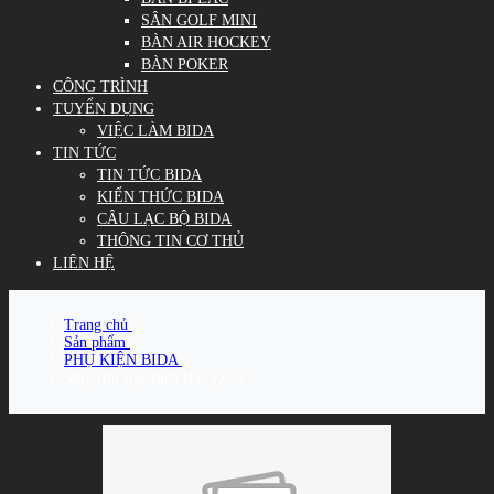
SÂN GOLF MINI
BÀN AIR HOCKEY
BÀN POKER
CÔNG TRÌNH
TUYỂN DỤNG
VIỆC LÀM BIDA
TIN TỨC
TIN TỨC BIDA
KIẾN THỨC BIDA
CÂU LẠC BỘ BIDA
THÔNG TIN CƠ THỦ
LIÊN HỆ
Trang chủ
/
Sản phẩm
/
PHỤ KIỆN BIDA
/
Máy Hút Bụi Bida Hàn Quốc