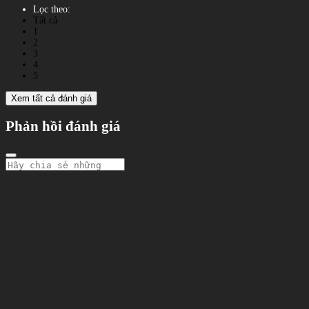
Lọc theo:
Tất cả
1
2
3
4
5
Xem tất cả đánh giá
Phản hồi đánh giá
Gửi
ĐÁNH GIÁ KHÁCH HÀNG