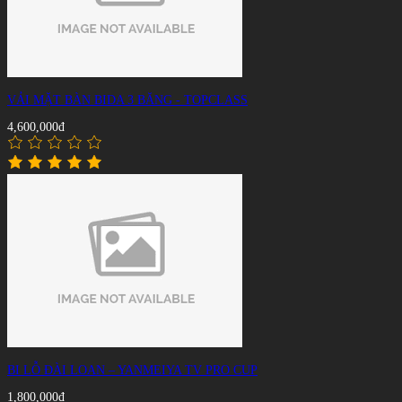
VẢI MẶT BÀN BIDA 3 BĂNG - TOPCLASS
4,600,000đ
BI LỖ ĐÀI LOAN – YANMEIYA TV PRO CUP
1,800,000đ