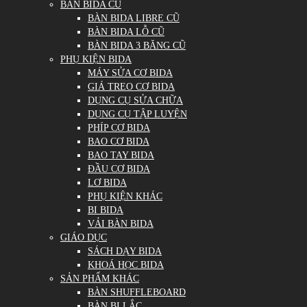
BÀN BIDA CŨ
BÀN BIDA LIBRE CŨ
BÀN BIDA LỖ CŨ
BÀN BIDA 3 BĂNG CŨ
PHỤ KIỆN BIDA
MÁY SỬA CƠ BIDA
GIÁ TREO CƠ BIDA
DỤNG CỤ SỬA CHỮA
DỤNG CỤ TẬP LUYỆN
PHÍP CƠ BIDA
BAO CƠ BIDA
BAO TAY BIDA
ĐẦU CƠ BIDA
LƠ BIDA
PHỤ KIỆN KHÁC
BI BIDA
VẢI BÀN BIDA
GIÁO DỤC
SÁCH DẠY BIDA
KHOÁ HỌC BIDA
SẢN PHẨM KHÁC
BÀN SHUFFLEBOARD
BÀN BI LẮC