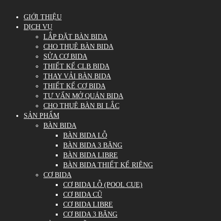
GIỚI THIỆU
DỊCH VỤ
LẮP ĐẶT BÀN BIDA
CHO THUÊ BÀN BIDA
SỬA CƠ BIDA
THIẾT KẾ CLB BIDA
THAY VẢI BÀN BIDA
THIẾT KẾ CƠ BIDA
TƯ VẤN MỞ QUÁN BIDA
CHO THUÊ BÀN BI LẮC
SẢN PHẨM
BÀN BIDA
BÀN BIDA LỖ
BÀN BIDA 3 BĂNG
BÀN BIDA LIBRE
BÀN BIDA THIẾT KẾ RIÊNG
CƠ BIDA
CƠ BIDA LỖ (POOL CUE)
CƠ BIDA CŨ
CƠ BIDA LIBRE
CƠ BIDA 3 BĂNG