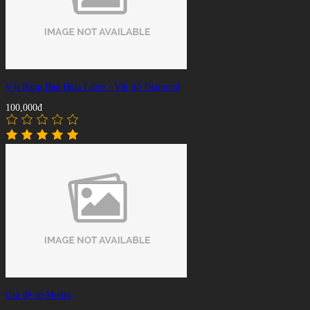
Vải Băng Bàn Bida Libre - Vắt Sổ Diamond
100,000đ
Giá để cơ Meilin