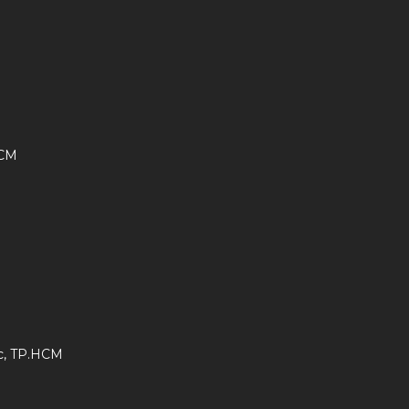
HCM
ức, TP.HCM