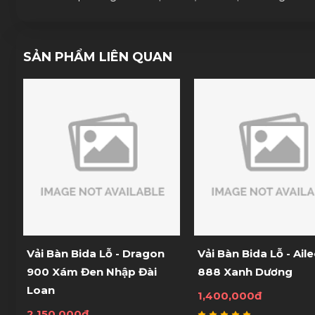
SẢN PHẨM LIÊN QUAN
n
Vải Bàn Bida Lỗ - Aileex
Vải Bàn Bida Lỗ - A
888 Xanh Dương
Xanh Lá
1,400,000đ
160,000đ