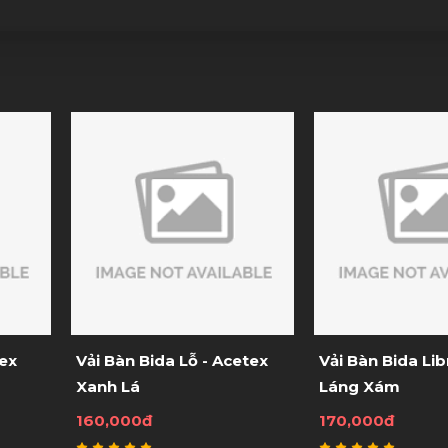
cetex
Vải Bàn Bida Libre - Pho
Vải Bàn Bida L
Láng Xám
Nhung Xanh L
170,000đ
270,000đ