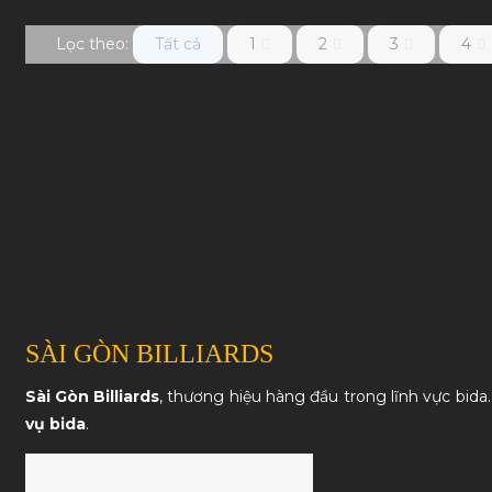
Lọc theo:
Tất cả
1
2
3
4
SÀI GÒN BILLIARDS
Sài Gòn Billiards
, thương hiệu hàng đầu trong lĩnh vực bida
vụ bida
.