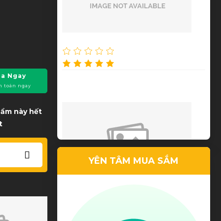
Nguyễn Thu Thảo
a Ngay
Dịch vụ tốt, chất lượng cao
h toán ngay
phẩm này hết
t
YÊN TÂM MUA SẮM
Lê Tuấn Anh