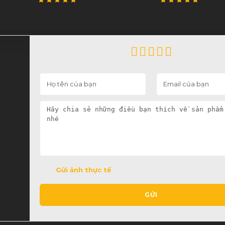
Gửi ảnh thực tế
GỬI