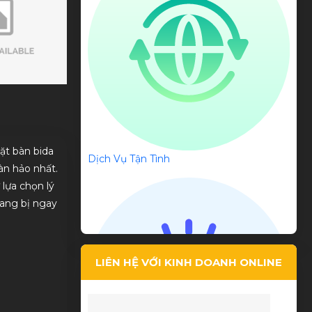
Giá phải chăng, tư vấn tận tình
ặt bàn bida
Dịch Vụ Tận Tình
àn hảo nhất.
 lựa chọn lý
rang bị ngay
Lê Hi Ni
LIÊN HỆ VỚI KINH DOANH ONLINE
Chất Lượng tốt, giá thành rẻ