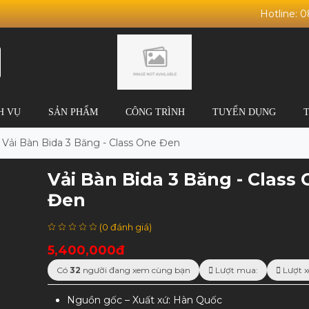
Hotline: 
H VỤ
SẢN PHẨM
CÔNG TRÌNH
TUYỂN DỤNG
Vải Bàn Bida 3 Băng - Class One Đen
Vải Bàn Bida 3 Băng - Class
Đen
(0 đánh giá)
5,400,000đ
Có
32
người đang xem cùng bạn
Lượt mua:
Lượt x
Nguồn gốc – Xuất xứ: Hàn Quốc