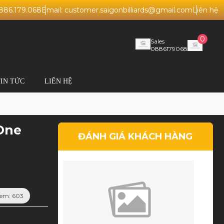
0886.179.068
Email: customer.saigonbilliards@gmail.com
Liên hệ
0
Sales
0886179068
TIN TỨC
LIÊN HỆ
 One
ĐÁNH GIÁ KHÁCH HÀNG
em: 603