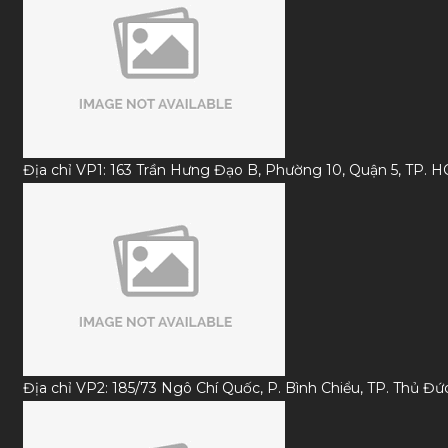
Địa chỉ VP1: 163 Trần Hưng Đạo B, Phường 10, Quận 5, TP. 
Địa chỉ VP2: 185/73 Ngô Chí Quốc, P. Bình Chiểu, TP. Thủ Đ