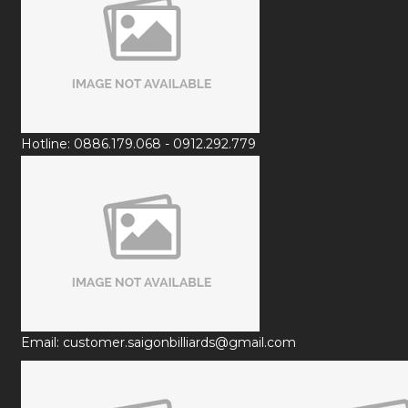
Hotline: 0886.179.068 - 0912.292.779
Email: customer.saigonbilliards@gmail.com