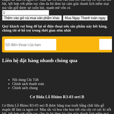
bật, kết hợp với phần tay cầm da bò đem lại cảm giác thanh lịch mềm mại
mà vẫn giữ được sự cuốn hút, mạnh mẽ vốn có.
Thêm vào giỏ
và mua sản phẩm khác
Mua Ngay
Thanh toán ngay
Quý khách vui lòng để lại số điện thoại nếu sản phẩm này hết hàng,
chúng tôi sẽ hỗ trợ trong thời gian sớm nhất
Liên hệ đặt hàng nhanh chóng qua
Nội dung Chi Tiết
Chính sách thanh toán
Chính sách chung
Cơ Bida Lỗ Rhino R3-03 seri B
Cơ Bida Lỗ Rhino R3-03 seri B được hãng trau truốt bằng chất liệu gỗ
maple để làm ra ngọn cơ. Màu sắc và hoa văn họa tiết của cây cơ cực kì nổi
bật, kết hợp với phần tay cầm da bò đem lại cảm giác thanh lịch mềm mại