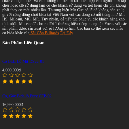
chắc và mạnh mẽ...và chất lượng thì bền bĩ rất thích hợp cho người mới tập
chơi hoặc clb sử dụng làm cơ cho khách sử dụng và tiết kiệm chi phí không
phải thay cơ mới nhiều lần. Thương hiệu Mit Cue có lẽ đã không còn xa lạ
gì với cộng đồng chơi bida tại Việt Nam với các dòng cơ nổi tiếng như Mit
HS, Milosui, MC, MP...Tuy nhiên, để tiếp tục phục vụ các khách hàng khó
tính nhất, Mit cue đã cho ra đời 1 thương hiệu riêng mang tên Focus với các
sản phẩm được sản xuất với số lượng có hạn. Các bạn có thể xem các mẫu
cơ bida khác của
Sài Gòn Billiards
Tại Đây
Sản Phẩm Liên Quan
Cơ Bida Lỗ Mit DS22-01
4,000,000đ
Cơ, Gậy Bida lỗ Fury CFP-02
16,990,000đ