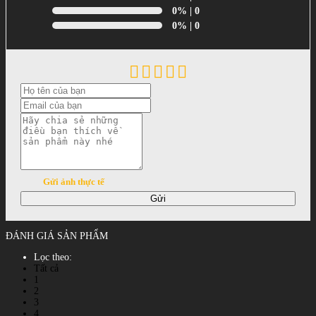
0%
| 0
0%
| 0
Gửi ảnh thực tế
Gửi
ĐÁNH GIÁ SẢN PHẨM
Lọc theo:
Tất cả
1
2
3
4