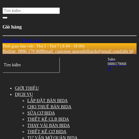
Giỏ hàng
Mua thêm
Thanh toán
Thời gian làm việc: Thứ 2 - Thứ 7 ( 8:00 - 18:00)
Hotline: 0886.179.068
Email: customer.saigonbilliards@gmail.com
Liên hệ
Sales
0886179068
0
GIỚI THIỆU
DỊCH VỤ
LẮP ĐẶT BÀN BIDA
CHO THUÊ BÀN BIDA
SỬA CƠ BIDA
THIẾT KẾ CLB BIDA
THAY VẢI BÀN BIDA
THIẾT KẾ CƠ BIDA
TƯ VẤN MỞ QUÁN BIDA