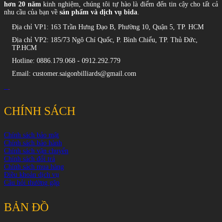
hơn 20 năm
kinh nghiệm, chúng tôi tự hào là điểm đến tin cậy cho tất cả
nhu cầu của bạn về
sản phẩm và dịch vụ bida
.
Địa chỉ VP1: 163 Trần Hưng Đạo B, Phường 10, Quận 5, TP. HCM
Địa chỉ VP2: 185/73 Ngô Chí Quốc, P. Bình Chiểu, TP. Thủ Đức,
TP.HCM
Hotline: 0886.179.068 - 0912.292.779
Email: customer.saigonbilliards@gmail.com
CHÍNH SÁCH
Chính sách bảo mật
Chính sách bảo hành
Chính sách vận chuyển
Chính sách đổi trả
Chính sách mua hàng
Điều khoản dịch vụ
Câu hỏi thường gặp
BẢN ĐỒ