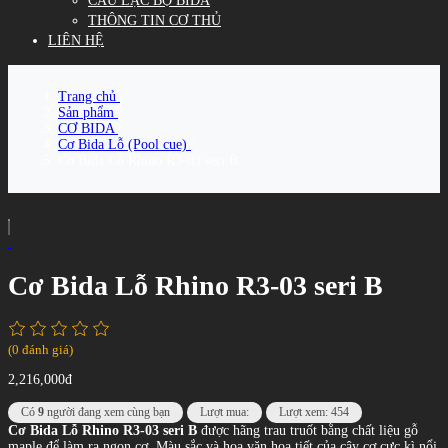
CÂU LẠC BỘ BIDA
THÔNG TIN CƠ THỦ
LIÊN HỆ
Trang chủ
/
Sản phẩm
/
CƠ BIDA
/
Cơ Bida Lỗ (Pool cue)
/
Cơ Bida Lỗ Rhino R3-03 seri B
Cơ Bida Lỗ Rhino R3-03 seri B
(0 đánh giá)
2,216,000đ
Có
9
người đang xem cùng bạn
Lượt mua:
Lượt xem: 454
Cơ Bida Lỗ Rhino R3-03 seri B
được hãng trau truốt bằng chất liệu gỗ
maple để làm ra ngọn cơ. Màu sắc và hoa văn họa tiết của cây cơ cực kì nổi