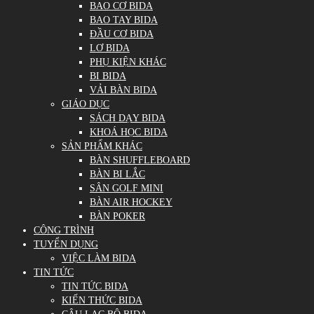
BAO CƠ BIDA
BAO TAY BIDA
ĐẦU CƠ BIDA
LƠ BIDA
PHỤ KIỆN KHÁC
BI BIDA
VẢI BÀN BIDA
GIÁO DỤC
SÁCH DẠY BIDA
KHOÁ HỌC BIDA
SẢN PHẨM KHÁC
BÀN SHUFFLEBOARD
BÀN BI LẮC
SÂN GOLF MINI
BÀN AIR HOCKEY
BÀN POKER
CÔNG TRÌNH
TUYỂN DỤNG
VIỆC LÀM BIDA
TIN TỨC
TIN TỨC BIDA
KIẾN THỨC BIDA