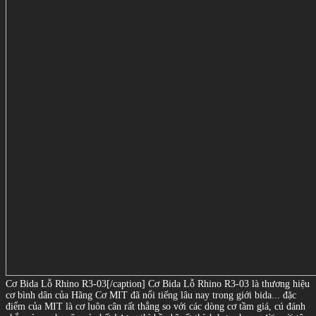
Cơ Bida Lỗ Rhino R3-03[/caption] Cơ Bida Lỗ Rhino R3-03 là thương hiệu
cơ bình dân của Hãng Cơ MIT đã nổi tiếng lâu nay trong giới bida... đặc
điểm của MIT là cơ luôn cân rất thẳng so với các dòng cơ tầm giá, cú đánh