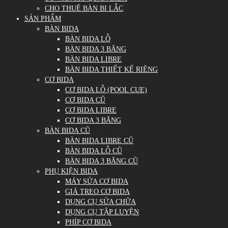
CHO THUÊ BÀN BI LẮC
SẢN PHẨM
BÀN BIDA
BÀN BIDA LỖ
BÀN BIDA 3 BĂNG
BÀN BIDA LIBRE
BÀN BIDA THIẾT KẾ RIÊNG
CƠ BIDA
CƠ BIDA LỖ (POOL CUE)
CƠ BIDA CŨ
CƠ BIDA LIBRE
CƠ BIDA 3 BĂNG
BÀN BIDA CŨ
BÀN BIDA LIBRE CŨ
BÀN BIDA LỖ CŨ
BÀN BIDA 3 BĂNG CŨ
PHỤ KIỆN BIDA
MÁY SỬA CƠ BIDA
GIÁ TREO CƠ BIDA
DỤNG CỤ SỬA CHỮA
DỤNG CỤ TẬP LUYỆN
PHÍP CƠ BIDA