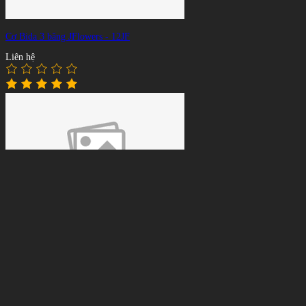
Cơ Bida 3 băng JFlowers - 12JF
Liên hệ
Ngọn Cơ Bida 3 Băng - Longoni Maple E69 - WJ
Liên hệ