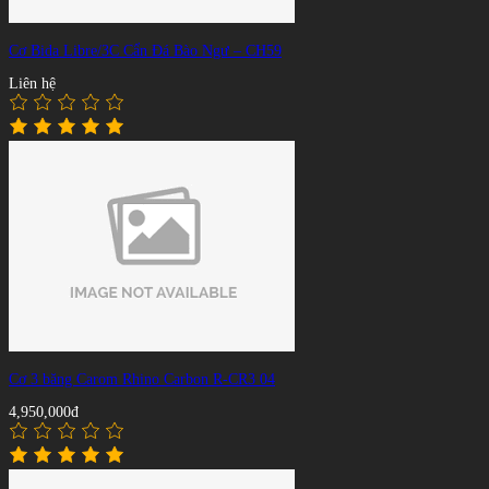
Cơ Bida Libre/3C Cẩn Đá Bào Ngư – CH59
Liên hệ
Cơ 3 băng Carom Rhino Carbon R-CR3 04
4,950,000đ