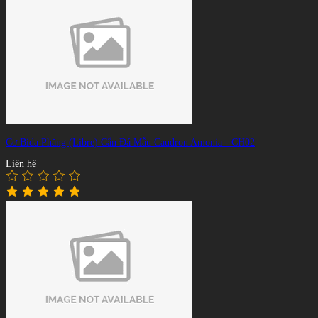
Cơ Bida Phăng (Libre) Cẩn Đá Mẫu Caudron Amonia - CH02
Liên hệ