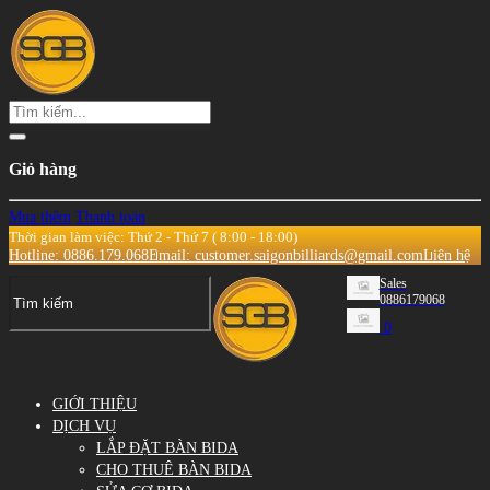
Giỏ hàng
Mua thêm
Thanh toán
Thời gian làm việc: Thứ 2 - Thứ 7 ( 8:00 - 18:00)
Hotline: 0886.179.068
Email: customer.saigonbilliards@gmail.com
Liên hệ
Sales
0886179068
0
GIỚI THIỆU
DỊCH VỤ
LẮP ĐẶT BÀN BIDA
CHO THUÊ BÀN BIDA