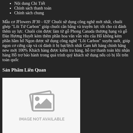
Nội dung Chi Tiết
Chính sách thanh toán
Chính sách chung
Mẫu cơ JFlowers JF30 - 02F Chuôi sử dụng công nghệ mới nhất, chuôi
ghép "Lõi Tứ Carbon" giúp chuôi cân bằng và truyền lực tốt cho cú đánh
thêm uy lực. Chuôi còn được làm từ gỗ Phong Canada thượng hạng và gỗ
Đàn Hương Huyết kèm thêm phần hoa văn vằn vện của Hổ không kém
phần hầm hố Ngọn được sử dụng công nghệ "Lõi Carbon" xuyên suốt, giúp
ngọn cơ cứng cáp và cú đánh ít bị bạt/lệch nhất Cam kết hàng chính hãng
new mới 100% Khách hàng được kiểm tra hàng, hỗ trợ thanh toán khi nhận
hàng Hỗ trợ bảo hành trong quá trình quý khách sử dụng nếu có bị lỗi trên
toàn quốc
Sản Phẩm Liên Quan