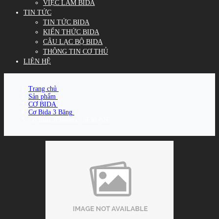
VIỆC LÀM BIDA
TIN TỨC
TIN TỨC BIDA
KIẾN THỨC BIDA
CÂU LẠC BỘ BIDA
THÔNG TIN CƠ THỦ
LIÊN HỆ
Trang chủ
/
Sản phẩm
/
CƠ BIDA
/
Cơ Bida 3 Băng
/
Cơ Bida JFlowers - JF30-02F