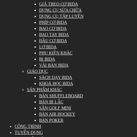
GIÁ TREO CƠ BIDA
DỤNG CỤ SỬA CHỮA
DỤNG CỤ TẬP LUYỆN
PHÍP CƠ BIDA
BAO CƠ BIDA
BAO TAY BIDA
ĐẦU CƠ BIDA
LƠ BIDA
PHỤ KIỆN KHÁC
BI BIDA
VẢI BÀN BIDA
GIÁO DỤC
SÁCH DẠY BIDA
KHOÁ HỌC BIDA
SẢN PHẨM KHÁC
BÀN SHUFFLEBOARD
BÀN BI LẮC
SÂN GOLF MINI
BÀN AIR HOCKEY
BÀN POKER
CÔNG TRÌNH
TUYỂN DỤNG