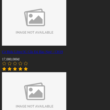
Cơ Bida Libre/3C Cẩn Đá Bào Ngư - CH19
17,000,000đ