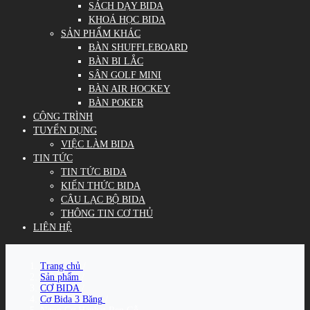
SÁCH DẠY BIDA
KHOÁ HỌC BIDA
SẢN PHẨM KHÁC
BÀN SHUFFLEBOARD
BÀN BI LẮC
SÂN GOLF MINI
BÀN AIR HOCKEY
BÀN POKER
CÔNG TRÌNH
TUYỂN DỤNG
VIỆC LÀM BIDA
TIN TỨC
TIN TỨC BIDA
KIẾN THỨC BIDA
CÂU LẠC BỘ BIDA
THÔNG TIN CƠ THỦ
LIÊN HỆ
Trang chủ
/
Sản phẩm
/
CƠ BIDA
/
Cơ Bida 3 Băng
/