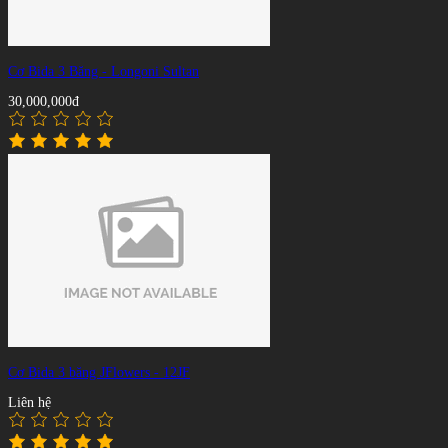
Cơ Bida 3 Băng - Longoni Sultan
30,000,000đ
Cơ Bida 3 băng JFlowers - 12JF
Liên hệ