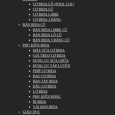
CƠ BIDA LỖ (POOL CUE)
CƠ BIDA CŨ
CƠ BIDA LIBRE
CƠ BIDA 3 BĂNG
BÀN BIDA CŨ
BÀN BIDA LIBRE CŨ
BÀN BIDA LỖ CŨ
BÀN BIDA 3 BĂNG CŨ
PHỤ KIỆN BIDA
MÁY SỬA CƠ BIDA
GIÁ TREO CƠ BIDA
DỤNG CỤ SỬA CHỮA
DỤNG CỤ TẬP LUYỆN
PHÍP CƠ BIDA
BAO CƠ BIDA
BAO TAY BIDA
ĐẦU CƠ BIDA
LƠ BIDA
PHỤ KIỆN KHÁC
BI BIDA
VẢI BÀN BIDA
GIÁO DỤC