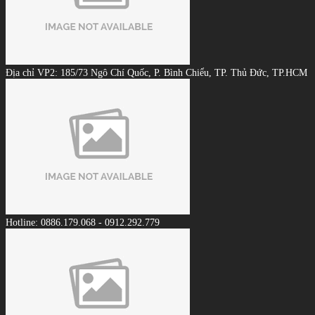
Địa chỉ VP2: 185/73 Ngô Chí Quốc, P. Bình Chiểu, TP. Thủ Đức, TP.HCM
Hotline: 0886.179.068 - 0912.292.779