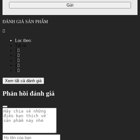
Gửi
ĐÁNH GIÁ SẢN PHẨM
Lọc theo:
Tất cả
1
2
3
4
5
Xem tất cả đánh giá
Phản hồi đánh giá