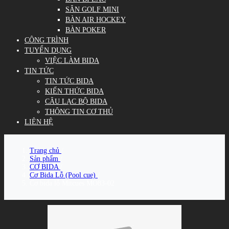
SÂN GOLF MINI
BÀN AIR HOCKEY
BÀN POKER
CÔNG TRÌNH
TUYỂN DỤNG
VIỆC LÀM BIDA
TIN TỨC
TIN TỨC BIDA
KIẾN THỨC BIDA
CÂU LẠC BỘ BIDA
THÔNG TIN CƠ THỦ
LIÊN HỆ
Trang chủ
/
Sản phẩm
/
CƠ BIDA
/
Cơ Bida Lỗ (Pool cue)
/
Cơ bida lỗ Mitcues MO83-02