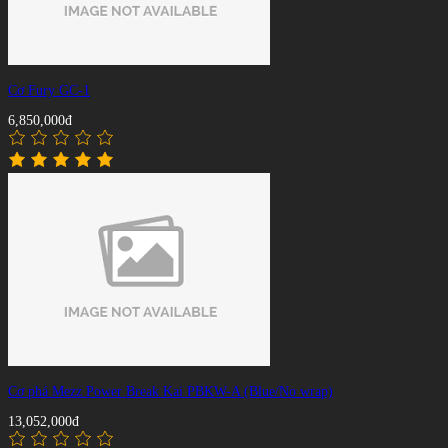
Cơ Fury GC-1
6,850,000đ
Cơ phá Mezz Power Break Kai PBKW-A (Blue/No wrap)
13,052,000đ