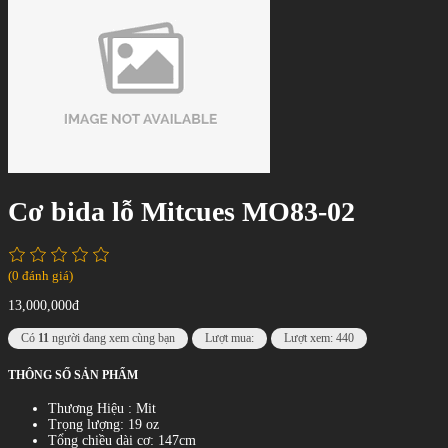
Cơ bida lỗ Mitcues MO83-02
(0 đánh giá)
13,000,000đ
Có
11
người đang xem cùng bạn
Lượt mua:
Lượt xem: 440
THÔNG SỐ SẢN PHẨM
Thương Hiệu : Mit
Trọng lượng: 19 oz
Tổng chiều dài cơ: 147cm