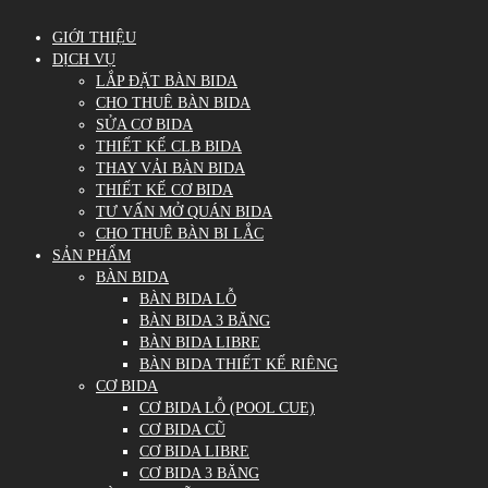
GIỚI THIỆU
DỊCH VỤ
LẮP ĐẶT BÀN BIDA
CHO THUÊ BÀN BIDA
SỬA CƠ BIDA
THIẾT KẾ CLB BIDA
THAY VẢI BÀN BIDA
THIẾT KẾ CƠ BIDA
TƯ VẤN MỞ QUÁN BIDA
CHO THUÊ BÀN BI LẮC
SẢN PHẨM
BÀN BIDA
BÀN BIDA LỖ
BÀN BIDA 3 BĂNG
BÀN BIDA LIBRE
BÀN BIDA THIẾT KẾ RIÊNG
CƠ BIDA
CƠ BIDA LỖ (POOL CUE)
CƠ BIDA CŨ
CƠ BIDA LIBRE
CƠ BIDA 3 BĂNG