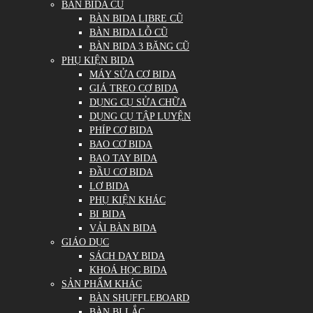
BÀN BIDA CŨ
BÀN BIDA LIBRE CŨ
BÀN BIDA LỖ CŨ
BÀN BIDA 3 BĂNG CŨ
PHỤ KIỆN BIDA
MÁY SỬA CƠ BIDA
GIÁ TREO CƠ BIDA
DỤNG CỤ SỬA CHỮA
DỤNG CỤ TẬP LUYỆN
PHÍP CƠ BIDA
BAO CƠ BIDA
BAO TAY BIDA
ĐẦU CƠ BIDA
LƠ BIDA
PHỤ KIỆN KHÁC
BI BIDA
VẢI BÀN BIDA
GIÁO DỤC
SÁCH DẠY BIDA
KHOÁ HỌC BIDA
SẢN PHẨM KHÁC
BÀN SHUFFLEBOARD
BÀN BI LẮC