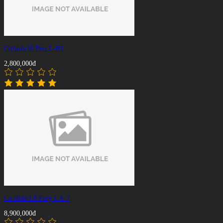
Cơ bida lỗ Peri L-B1
2,800,000đ
Cơ Bida Lỗ Fury LA-7
8,900,000đ