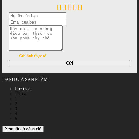
Gửi ảnh thực tế
Gửi
ĐÁNH GIÁ SẢN PHẨM
Lọc theo:
Tất cả
1
2
3
4
5
Xem tất cả đánh giá