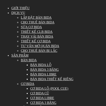
GIỚI THIỆU
DỊCH VỤ
LẮP ĐẶT BÀN BIDA
CHO THUÊ BÀN BIDA
SỬA CƠ BIDA
THIẾT KẾ CLB BIDA
THAY VẢI BÀN BIDA
THIẾT KẾ CƠ BIDA
TƯ VẤN MỞ QUÁN BIDA
CHO THUÊ BÀN BI LẮC
SẢN PHẨM
BÀN BIDA
BÀN BIDA LỖ
BÀN BIDA 3 BĂNG
BÀN BIDA LIBRE
BÀN BIDA THIẾT KẾ RIÊNG
CƠ BIDA
CƠ BIDA LỖ (POOL CUE)
CƠ BIDA CŨ
CƠ BIDA LIBRE
CƠ BIDA 3 BĂNG