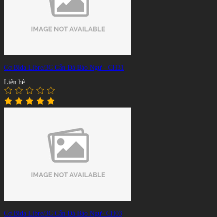
Cơ Bida Libre/3C Cẩn Đá Bào Ngư - CH31
Liên hệ
Cơ Bida Libre/3C Cẩn Đá Bào Ngư- CH03