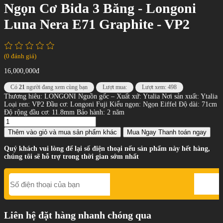
Ngọn Cơ Bida 3 Băng - Longoni
Luna Nera E71 Graphite - VP2
(0 đánh giá)
16,000,000đ
Có
21
người đang xem cùng bạn
Lượt mua:
Lượt xem: 498
Thương hiêu: LONGONI Nguồn gốc – Xuất xứ: Ytalia Nơi sản xuất: Ytalia
Loại ren: VP2 Đầu cơ: Longoni Fuji Kiểu ngọn: Ngọn Eiffel Độ dài: 71cm
Độ rộng đầu cơ: 11.8mm Bảo hành: 2 năm
Thêm vào giỏ
và mua sản phẩm khác
Mua Ngay
Thanh toán ngay
Quý khách vui lòng để lại số điện thoại nếu sản phẩm này hết hàng,
chúng tôi sẽ hỗ trợ trong thời gian sớm nhất
Liên hệ đặt hàng nhanh chóng qua