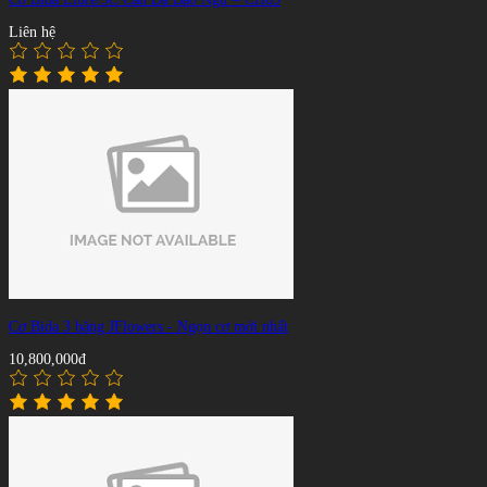
Liên hệ
Cơ Bida 3 băng JFlowers - Ngọn cơ mới nhất
10,800,000đ