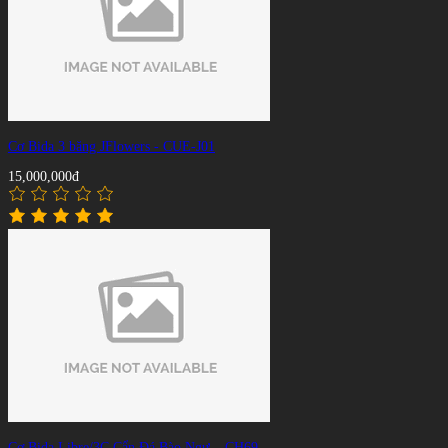
Cơ Bida 3 băng JFlowers - CUE-J01
15,000,000đ
Cơ Bida Libre/3C Cẩn Đá Bào Ngư – CH69