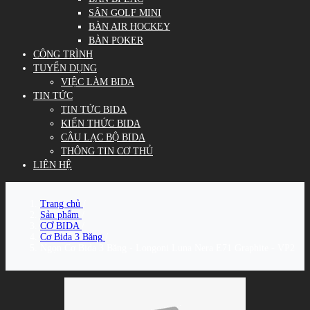
SÂN GOLF MINI
BÀN AIR HOCKEY
BÀN POKER
CÔNG TRÌNH
TUYỂN DỤNG
VIỆC LÀM BIDA
TIN TỨC
TIN TỨC BIDA
KIẾN THỨC BIDA
CÂU LẠC BỘ BIDA
THÔNG TIN CƠ THỦ
LIÊN HỆ
Trang chủ
/
Sản phẩm
/
CƠ BIDA
/
Cơ Bida 3 Băng
/
Ngọn Cơ Bida 3 Băng - Longoni Luna Nera E71 Graphite - VP2