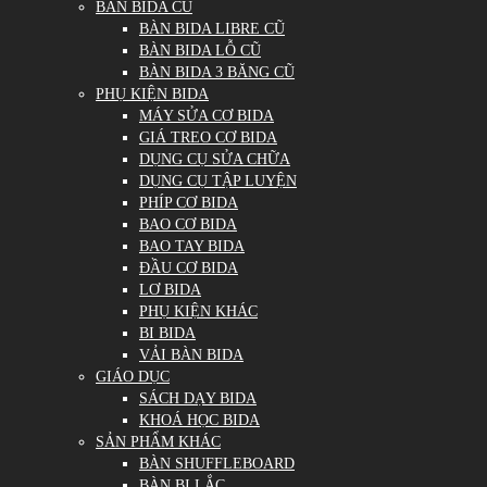
BÀN BIDA CŨ
BÀN BIDA LIBRE CŨ
BÀN BIDA LỖ CŨ
BÀN BIDA 3 BĂNG CŨ
PHỤ KIỆN BIDA
MÁY SỬA CƠ BIDA
GIÁ TREO CƠ BIDA
DỤNG CỤ SỬA CHỮA
DỤNG CỤ TẬP LUYỆN
PHÍP CƠ BIDA
BAO CƠ BIDA
BAO TAY BIDA
ĐẦU CƠ BIDA
LƠ BIDA
PHỤ KIỆN KHÁC
BI BIDA
VẢI BÀN BIDA
GIÁO DỤC
SÁCH DẠY BIDA
KHOÁ HỌC BIDA
SẢN PHẨM KHÁC
BÀN SHUFFLEBOARD
BÀN BI LẮC