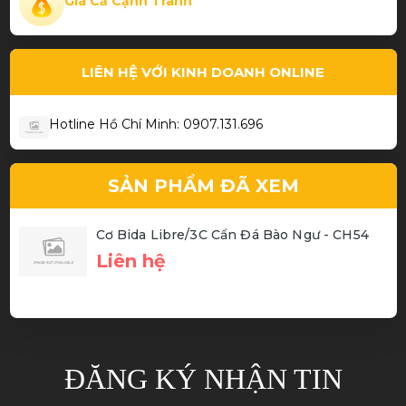
Giá Cả Cạnh Tranh
Cơ bida chất
LIÊN HỆ VỚI KINH DOANH ONLINE
Hotline Hồ Chí Minh: 0907.131.696
SẢN PHẨM ĐÃ XEM
Cơ Bida Libre/3C Cẩn Đá Bào Ngư - CH54
Liên hệ
ĐĂNG KÝ NHẬN TIN