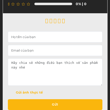
0%
| 0
Gửi ảnh thực tế
GỬI