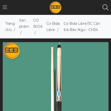
Sản
CƠ
Trang
Cơ Bida
Cơ Bida Libre/3C Cẩn
phẩm
BIDA
chủ
/
Libre
/
Đá Bào Ngư - CH54
/
/