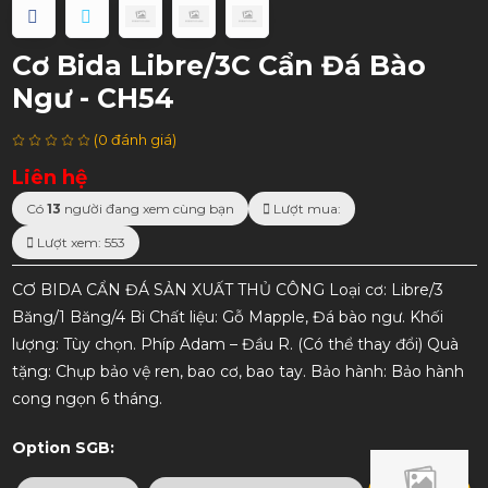
Cơ Bida Libre/3C Cẩn Đá Bào
Ngư - CH54
(0 đánh giá)
Liên hệ
Có
13
người đang xem cùng bạn
Lượt mua:
Lượt xem: 553
CƠ BIDA CẨN ĐÁ SẢN XUẤT THỦ CÔNG Loại cơ: Libre/3
Băng/1 Băng/4 Bi Chất liệu: Gỗ Mapple, Đá bào ngư. Khối
lượng: Tùy chọn. Phíp Adam – Đầu R. (Có thể thay đổi) Quà
tặng: Chụp bảo vệ ren, bao cơ, bao tay. Bảo hành: Bảo hành
cong ngọn 6 tháng.
Option SGB: