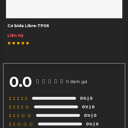
Cơ bida Libre-TP06
Liên hệ
0.0
0 đánh giá
0%
| 0
0%
| 0
0%
| 0
0%
| 0