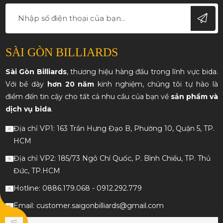
SÀI GÒN BILLIARDS
Sài Gòn Billiards
, thương hiệu hàng đầu trong lĩnh vực bida.
Với bề dày
hơn 20 năm
kinh nghiệm, chúng tôi tự hào là
điểm đến tin cậy cho tất cả nhu cầu của bạn về
sản phẩm và
dịch vụ bida
.
Địa chỉ VP1: 163 Trần Hưng Đạo B, Phường 10, Quận 5, TP.
HCM
Địa chỉ VP2: 185/73 Ngô Chí Quốc, P. Bình Chiểu, TP. Thủ
Đức, TP.HCM
Hotline: 0886.179.068 - 0912.292.779
Email: customer.saigonbilliards@gmail.com