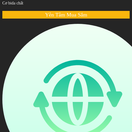
Cơ bida chất
Yên Tâm Mua Sắm