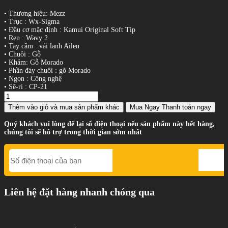
• Thương hiệu: Mezz
• Trục : Wx-Sigma
• Đầu cơ mặc định : Kamui Original Soft Tip
• Ren : Wavy 2
• Tay cầm : vải lanh Ailen
• Chuôi : Gỗ
• Khảm: Gỗ Morado
• Phần đáy chuôi : gõ Morado
• Ngọn : Công nghệ
• Sê-ri : CP-21
Thêm vào giỏ
và mua sản phẩm khác
Mua Ngay
Thanh toán ngay
Quý khách vui lòng để lại số điện thoại nếu sản phẩm này hết hàng,
chúng tôi sẽ hỗ trợ trong thời gian sớm nhất
Liên hệ đặt hàng nhanh chóng qua