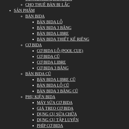
CHO THUÊ BÀN BI LẮC
SẢN PHẨM
BÀN BIDA
BÀN BIDA LỖ
BÀN BIDA 3 BĂNG
BÀN BIDA LIBRE
BÀN BIDA THIẾT KẾ RIÊNG
CƠ BIDA
CƠ BIDA LỖ (POOL CUE)
CƠ BIDA CŨ
CƠ BIDA LIBRE
CƠ BIDA 3 BĂNG
BÀN BIDA CŨ
BÀN BIDA LIBRE CŨ
BÀN BIDA LỖ CŨ
BÀN BIDA 3 BĂNG CŨ
PHỤ KIỆN BIDA
MÁY SỬA CƠ BIDA
GIÁ TREO CƠ BIDA
DỤNG CỤ SỬA CHỮA
DỤNG CỤ TẬP LUYỆN
PHÍP CƠ BIDA