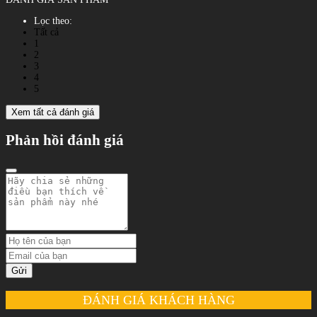
Lọc theo:
Tất cả
1
2
3
4
5
Xem tất cả đánh giá
Phản hồi đánh giá
Gửi
ĐÁNH GIÁ KHÁCH HÀNG