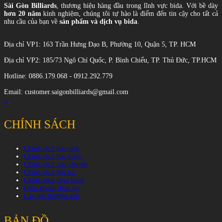
Sài Gòn Billiards
, thương hiệu hàng đầu trong lĩnh vực bida. Với bề dày
hơn 20 năm
kinh nghiệm, chúng tôi tự hào là điểm đến tin cậy cho tất cả
nhu cầu của bạn về
sản phẩm và dịch vụ bida
.
Địa chỉ VP1: 163 Trần Hưng Đạo B, Phường 10, Quận 5, TP. HCM
Địa chỉ VP2: 185/73 Ngô Chí Quốc, P. Bình Chiểu, TP. Thủ Đức, TP.HCM
Hotline: 0886.179.068 - 0912.292.779
Email: customer.saigonbilliards@gmail.com
CHÍNH SÁCH
Chính sách bảo mật
Chính sách bảo hành
Chính sách vận chuyển
Chính sách đổi trả
Chính sách mua hàng
Điều khoản dịch vụ
Câu hỏi thường gặp
BẢN ĐỒ