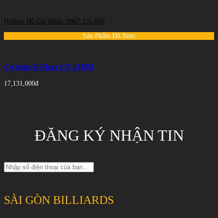
Hotline Hồ Chí Minh: 0907.131.696
Sản Phẩm Đã Xem
Cơ bida lỗ Mezz CP-21MD
17,131,000đ
ĐĂNG KÝ NHẬN TIN
SÀI GÒN BILLIARDS