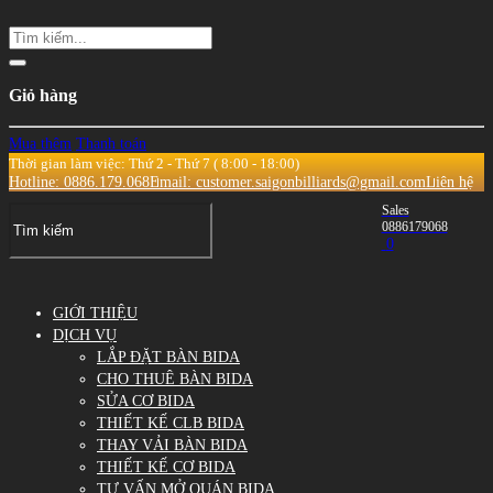
Giỏ hàng
Mua thêm
Thanh toán
Thời gian làm việc: Thứ 2 - Thứ 7 ( 8:00 - 18:00)
Hotline: 0886.179.068
Email: customer.saigonbilliards@gmail.com
Liên hệ
Sales
0886179068
0
GIỚI THIỆU
DỊCH VỤ
LẮP ĐẶT BÀN BIDA
CHO THUÊ BÀN BIDA
SỬA CƠ BIDA
THIẾT KẾ CLB BIDA
THAY VẢI BÀN BIDA
THIẾT KẾ CƠ BIDA
TƯ VẤN MỞ QUÁN BIDA