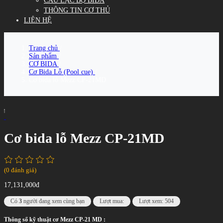
CÂU LẠC BỘ BIDA
THÔNG TIN CƠ THỦ
LIÊN HỆ
Trang chủ
/
Sản phẩm
/
CƠ BIDA
/
Cơ Bida Lỗ (Pool cue)
/
Cơ bida lỗ Mezz CP-21MD
Cơ bida lỗ Mezz CP-21MD
(0 đánh giá)
17,131,000đ
Có
3
người đang xem cùng bạn
Lượt mua:
Lượt xem: 504
Thông số kỹ thuật cơ Mezz CP-21 MD :