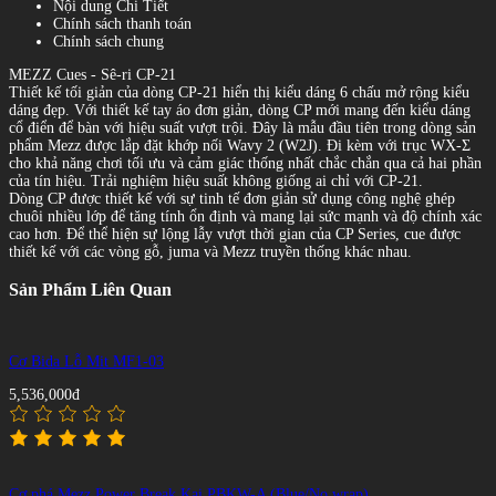
Nội dung Chi Tiết
Chính sách thanh toán
Chính sách chung
MEZZ Cues - Sê-ri CP-21
Thiết kế tối giản của dòng CP-21 hiển thị kiểu dáng 6 chấu mở rộng kiểu
dáng đẹp. Với thiết kế tay áo đơn giản, dòng CP mới mang đến kiểu dáng
cổ điển để bàn với hiệu suất vượt trội. Đây là mẫu đầu tiên trong dòng sản
phẩm Mezz được lắp đặt khớp nối Wavy 2 (W2J). Đi kèm với trục WX-Σ
cho khả năng chơi tối ưu và cảm giác thống nhất chắc chắn qua cả hai phần
của tín hiệu. Trải nghiệm hiệu suất không giống ai chỉ với CP-21.
Dòng CP được thiết kế với sự tinh tế đơn giản sử dụng công nghệ ghép
chuôi nhiều lớp để tăng tính ổn định và mang lại sức mạnh và độ chính xác
cao hơn. Để thể hiện sự lộng lẫy vượt thời gian của CP Series, cue được
thiết kế với các vòng gỗ, juma và Mezz truyền thống khác nhau.
Sản Phẩm Liên Quan
Cơ Bida Lỗ Mit MF1-03
5,536,000đ
Cơ phá Mezz Power Break Kai PBKW-A (Blue/No wrap)