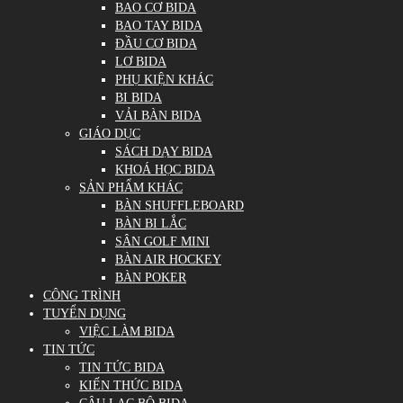
BAO CƠ BIDA
BAO TAY BIDA
ĐẦU CƠ BIDA
LƠ BIDA
PHỤ KIỆN KHÁC
BI BIDA
VẢI BÀN BIDA
GIÁO DỤC
SÁCH DẠY BIDA
KHOÁ HỌC BIDA
SẢN PHẨM KHÁC
BÀN SHUFFLEBOARD
BÀN BI LẮC
SÂN GOLF MINI
BÀN AIR HOCKEY
BÀN POKER
CÔNG TRÌNH
TUYỂN DỤNG
VIỆC LÀM BIDA
TIN TỨC
TIN TỨC BIDA
KIẾN THỨC BIDA