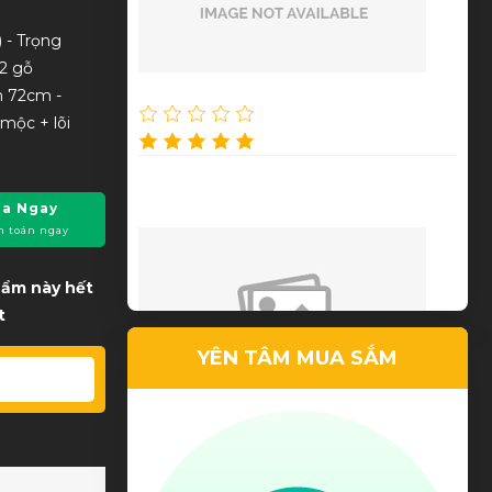
 - Trọng
2 gỗ
Nguyễn Thu Thảo
n 72cm -
mộc + lõi
Dịch vụ tốt, chất lượng cao
a Ngay
h toán ngay
phẩm này hết
t
YÊN TÂM MUA SẮM
Lê Tuấn Anh