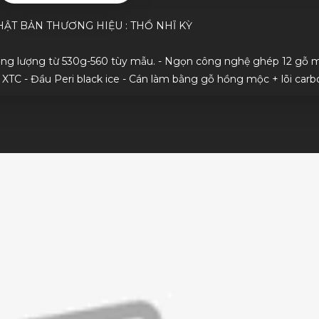
HẬT BẢN THƯƠNG HIỆU : THỔ NHĨ KỲ
Trọng lượng từ 530g-560 tùy mẫu. - Ngọn công nghệ ghép 12 gỗ 
 XTC - Đầu Peri black ice - Cán làm bằng gỗ hồng mộc + lõi carb