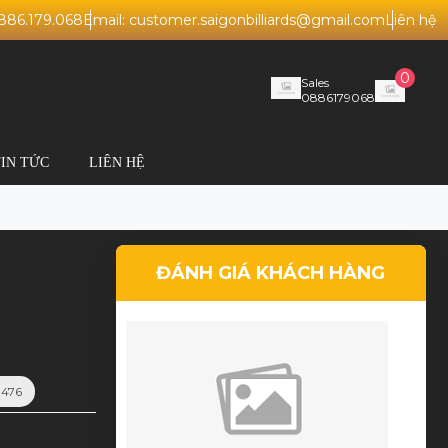
0886.179.068
Email: customer.saigonbilliards@gmail.com
Liên hệ
0
Sales
0886179068
TIN TỨC
LIÊN HỆ
4
ĐÁNH GIÁ KHÁCH HÀNG
 476