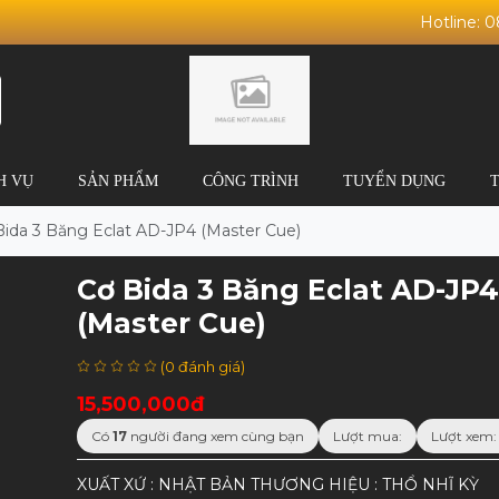
Hotline: 
H VỤ
SẢN PHẨM
CÔNG TRÌNH
TUYỂN DỤNG
Bida 3 Băng Eclat AD-JP4 (Master Cue)
Cơ Bida 3 Băng Eclat AD-JP
(Master Cue)
(0 đánh giá)
15,500,000đ
Có
17
người đang xem cùng bạn
Lượt mua:
Lượt xem:
XUẤT XỨ : NHẬT BẢN THƯƠNG HIỆU : THỔ NHĨ KỲ