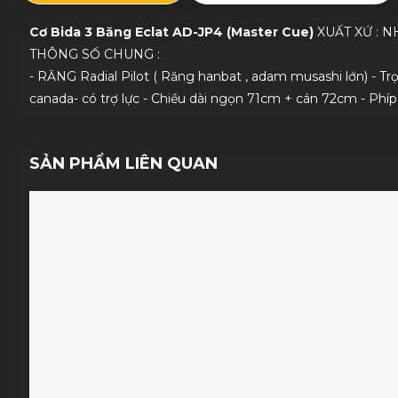
Cơ Bida 3 Băng Eclat AD-JP4 (Master Cue)
XUẤT XỨ : N
THÔNG SỐ CHUNG :
- RĂNG Radial Pilot ( Răng hanbat , adam musashi lớn) - 
canada- có trợ lực - Chiều dài ngọn 71cm + cán 72cm - Phíp
SẢN PHẨM LIÊN QUAN