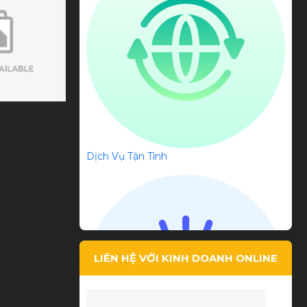
Giá phải chăng, tư vấn tận tình
Dịch Vụ Tận Tình
Lê Hi Ni
LIÊN HỆ VỚI KINH DOANH ONLINE
Chất Lượng tốt, giá thành rẻ