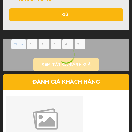
GỬI
Tất cả
1
2
3
4
5
XEM TẤT CẢ ĐÁNH GIÁ
ĐÁNH GIÁ KHÁCH HÀNG