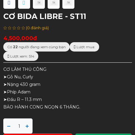
CƠ BIDA LIBRE - ST11
(0 đánh giá)
4,500,000đ
Có
22
người đang xem cùng bạn
Lượt mua:
Lượt xem: 514
CƠ LÀM THỦ CÔNG
➤Gỗ Nu, Curly
➤Nặng 430 gram
➤Phíp Adam
➤Đầu R – 11.3 mm
BẢO HÀNH CONG NGỌN 6 THÁNG.