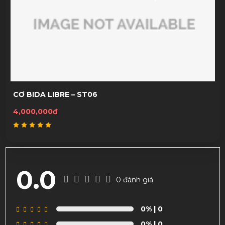
CƠ BIDA LIBRE – ST06
4,000,000đ
0.0
0 đánh giá
0%
| 0
0%
| 0