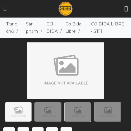
Trang
Sản
CƠ
Cơ Bida
CƠ BIDA LIBRE
chủ
/
phẩm
/
BIDA
/
Libre
/
- ST11