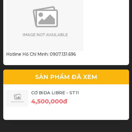
Trần Thanh Phương
Thiết kế đẹp chất lượng
Giá Cả Cạnh Tranh
Hotline Hồ Chí Minh: 0907.131.696
Phạm Thành Hiếu
SẢN PHẨM ĐÃ XEM
Cơ bida chất
CƠ BIDA LIBRE - ST11
4,500,000đ