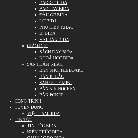
BAO CƠ BIDA
BAO TAY BIDA
ĐẦU CƠ BIDA
LƠ BIDA
PHỤ KIỆN KHÁC
BI BIDA
VẢI BÀN BIDA
GIÁO DỤC
SÁCH DẠY BIDA
KHOÁ HỌC BIDA
SẢN PHẨM KHÁC
BÀN SHUFFLEBOARD
BÀN BI LẮC
SÂN GOLF MINI
BÀN AIR HOCKEY
BÀN POKER
CÔNG TRÌNH
TUYỂN DỤNG
VIỆC LÀM BIDA
TIN TỨC
TIN TỨC BIDA
KIẾN THỨC BIDA