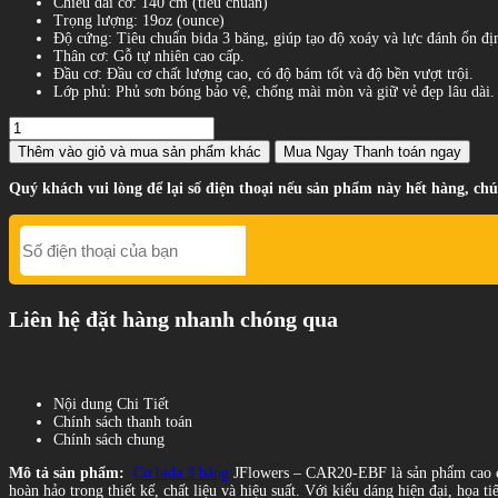
Chiều dài cơ: 140 cm (tiêu chuẩn)
Trọng lượng: 19oz (ounce)
Độ cứng: Tiêu chuẩn bida 3 băng, giúp tạo độ xoáy và lực đánh ổn đị
Thân cơ: Gỗ tự nhiên cao cấp.
Đầu cơ: Đầu cơ chất lượng cao, có độ bám tốt và độ bền vượt trội.
Lớp phủ: Phủ sơn bóng bảo vệ, chống mài mòn và giữ vẻ đẹp lâu dài.
Thêm vào giỏ
và mua sản phẩm khác
Mua Ngay
Thanh toán ngay
Quý khách vui lòng để lại số điện thoại nếu sản phẩm này hết hàng, chú
Liên hệ đặt hàng nhanh chóng qua
Nội dung Chi Tiết
Chính sách thanh toán
Chính sách chung
Mô tả sản phẩm:
Cơ bida 3 băng
JFlowers – CAR20-EBF là sản phẩm cao cấp
hoàn hảo trong thiết kế, chất liệu và hiệu suất. Với kiểu dáng hiện đại, họa 