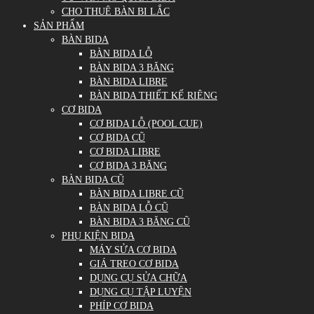
CHO THUÊ BÀN BI LẮC
SẢN PHẨM
BÀN BIDA
BÀN BIDA LỖ
BÀN BIDA 3 BĂNG
BÀN BIDA LIBRE
BÀN BIDA THIẾT KẾ RIÊNG
CƠ BIDA
CƠ BIDA LỖ (POOL CUE)
CƠ BIDA CŨ
CƠ BIDA LIBRE
CƠ BIDA 3 BĂNG
BÀN BIDA CŨ
BÀN BIDA LIBRE CŨ
BÀN BIDA LỖ CŨ
BÀN BIDA 3 BĂNG CŨ
PHỤ KIỆN BIDA
MÁY SỬA CƠ BIDA
GIÁ TREO CƠ BIDA
DỤNG CỤ SỬA CHỮA
DỤNG CỤ TẬP LUYỆN
PHÍP CƠ BIDA