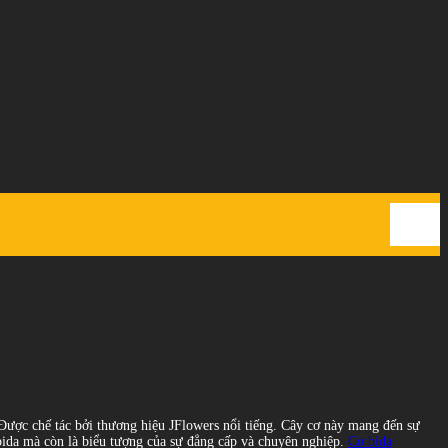
ược chế tác bởi thương hiệu JFlowers nổi tiếng. Cây cơ này mang đến sự
ơi bida mà còn là biểu tượng của sự đẳng cấp và chuyên nghiệp.
Cơ bida