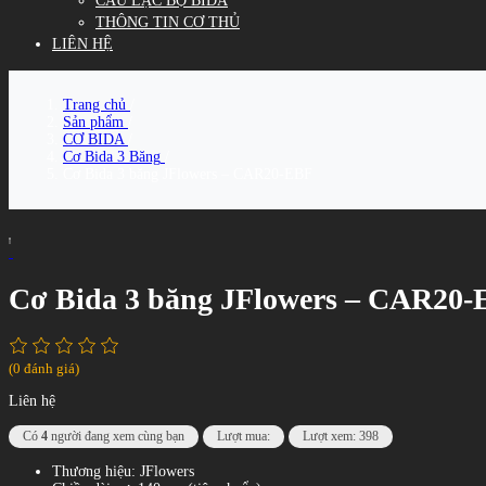
CÂU LẠC BỘ BIDA
THÔNG TIN CƠ THỦ
LIÊN HỆ
Trang chủ
/
Sản phẩm
/
CƠ BIDA
/
Cơ Bida 3 Băng
/
Cơ Bida 3 băng JFlowers – CAR20-EBF
Cơ Bida 3 băng JFlowers – CAR20
(0 đánh giá)
Liên hệ
Có
4
người đang xem cùng bạn
Lượt mua:
Lượt xem: 398
Thương hiệu: JFlowers