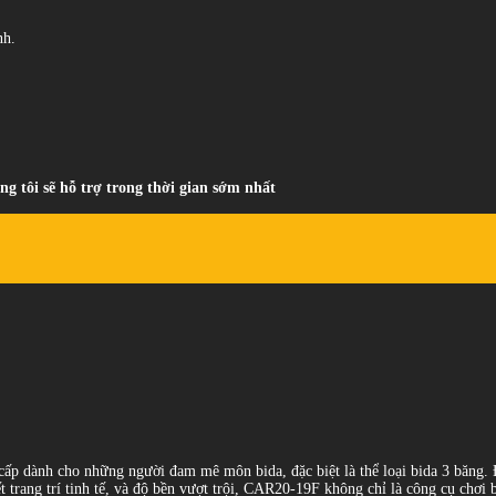
nh.
ng tôi sẽ hỗ trợ trong thời gian sớm nhất
 dành cho những người đam mê môn bida, đặc biệt là thể loại bida 3 băng. Đ
tiết trang trí tinh tế, và độ bền vượt trội, CAR20-19F không chỉ là công cụ ch