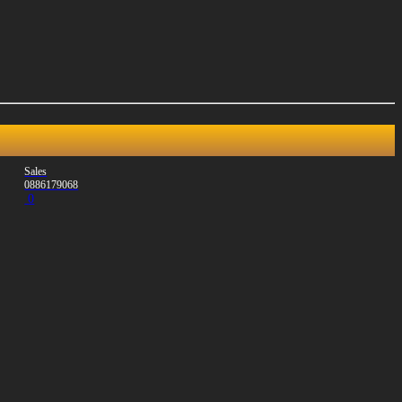
Sales
0886179068
0