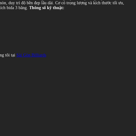
n, duy trì độ bền đẹp lâu dài. Cơ có trọng lượng và kích thước tối ưu,
hích bida 3 băng.
Thông số kỹ thuật:
ng tôi tại
Sài Gòn Billiards