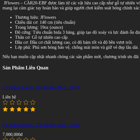
JFlowers – CAR20-EBF được làm từ các vật liệu cao cấp như gỗ tự nhiên với 
mang lại cảm giác tay hoàn hảo và giúp người chơi kiểm soát bóng chính xác
Thương hiệu: JFlowers
Chiều dài cơ: 140 cm (tiêu chuẩn)
Trọng lượng: 19oz (ounce)
Độ cứng: Tiêu chuẩn bida 3 băng, giúp tạo độ xoáy và lực đánh ổn đị
Thân cơ: Gỗ tự nhiên cao cấp.
Đầu cơ: Đầu cơ chất lượng cao, có độ bám tốt và độ bền vượt trội.
Lớp phủ: Phủ sơn bóng bảo vệ, chống mài mòn và giữ vẻ đẹp lâu dài.
Nếu bạn muốn cập nhật nhanh chóng các sản phẩm mới, chương trình ưu đãi đặ
Sản Phẩm Liên Quan
Cơ Bida Libre/3C Cẩn Đá Bào Ngư - CH35
Liên hệ
Cơ Bida Libre/3C Cẩn Đá Bào Ngư - CH10
7,000,000đ