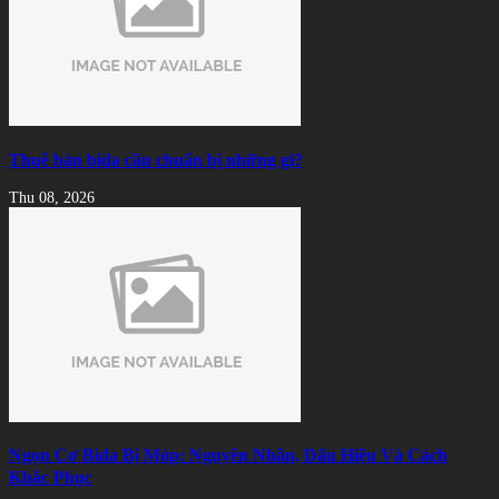
Thuê bàn bida cần chuẩn bị những gì?
Thu 08, 2026
Ngọn Cơ Bida Bị Móp: Nguyên Nhân, Dấu Hiệu Và Cách
Khắc Phục