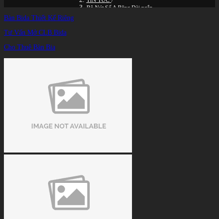
TIN TỨC
/
Bộ Nút Số A Băng Dài ngắn
Bàn Bida Thiết Kế Riêng
Tư Vấn Mở CLB Bida
Cho Thuê Bàn Bia