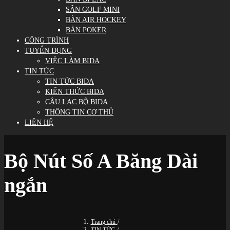
SÂN GOLF MINI
BÀN AIR HOCKEY
BÀN POKER
CÔNG TRÌNH
TUYỂN DỤNG
VIỆC LÀM BIDA
TIN TỨC
TIN TỨC BIDA
KIẾN THỨC BIDA
CÂU LẠC BỘ BIDA
THÔNG TIN CƠ THỦ
LIÊN HỆ
Bộ Nút Số A Băng Dài
ngắn
Trang chủ
/