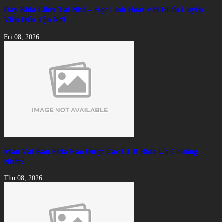
Dạy Bida Libre Tại Nhà – Học Linh Hoạt Với Huấn Luyện
Viên Đến Tận Nơi
Fri 08, 2026
Màu Vải Bàn Bida Nào Được Các CLB Bida Ưa Chuộng
Nhất?
Thu 08, 2026