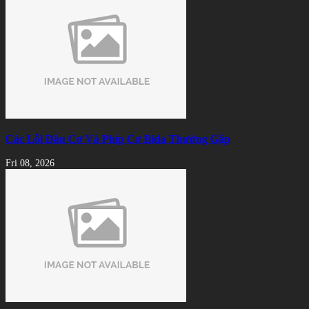
Các Lỗi Đầu Cơ Và Phíp Cơ Bida Thường Gặp
Fri 08, 2026