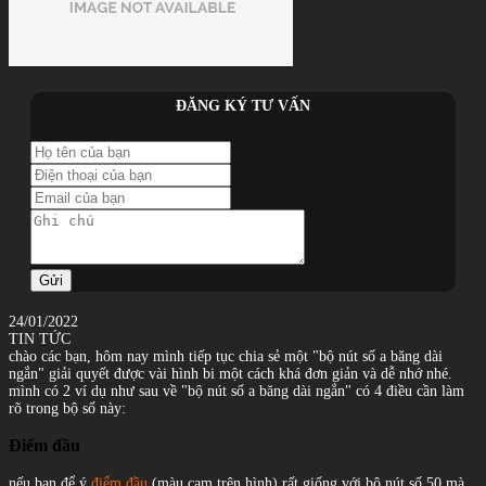
ĐĂNG KÝ TƯ VẤN
Gửi
24/01/2022
TIN TỨC
chào các bạn, hôm nay mình tiếp tục chia sẻ một "bộ nút số a băng dài
ngắn" giải quyết được vài hình bi một cách khá đơn giản và dễ nhớ nhé.
mình có 2 ví dụ như sau về "bộ nút số a băng dài ngắn"
có 4 điều cần làm
rõ trong bộ số này:
Điểm đầu
nếu bạn để ý
điểm đầu
(màu cam trên hình) rất giống với bộ nút số 50 mà