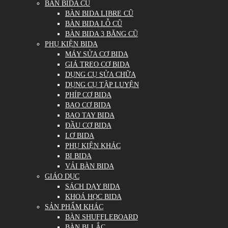
BÀN BIDA CŨ
BÀN BIDA LIBRE CŨ
BÀN BIDA LỖ CŨ
BÀN BIDA 3 BĂNG CŨ
PHỤ KIỆN BIDA
MÁY SỬA CƠ BIDA
GIÁ TREO CƠ BIDA
DỤNG CỤ SỬA CHỮA
DỤNG CỤ TẬP LUYỆN
PHÍP CƠ BIDA
BAO CƠ BIDA
BAO TAY BIDA
ĐẦU CƠ BIDA
LƠ BIDA
PHỤ KIỆN KHÁC
BI BIDA
VẢI BÀN BIDA
GIÁO DỤC
SÁCH DẠY BIDA
KHOÁ HỌC BIDA
SẢN PHẨM KHÁC
BÀN SHUFFLEBOARD
BÀN BI LẮC