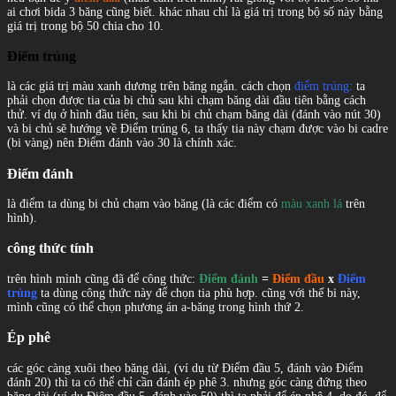
ai chơi bida 3 băng cũng biết. khác nhau chỉ là giá trị trong bộ số này bằng
giá trị trong bộ 50 chia cho 10.
Điểm trúng
là các giá trị màu xanh dương trên băng ngắn. cách chọn
điểm trúng:
ta
phải chọn được tia của bi chủ sau khi chạm băng dài đầu tiên bằng cách
thử. ví dụ ở hình đầu tiên, sau khi bi chủ chạm băng dài (đánh vào nút 30)
và bi chủ sẽ hướng về Điểm trúng 6, ta thấy tia này chạm được vào bi cadre
(bi vàng) nên Điểm đánh vào 30 là chính xác.
Điểm đánh
là điểm ta dùng bi chủ chạm vào băng (là các điểm có
màu xanh lá
trên
hình).
công thức tính
trên hình mình cũng đã để công thức:
Điểm đánh
=
Điểm đầu
x
Điểm
trúng
ta dùng công thức này để chọn tia phù hợp. cũng với thế bi này,
mình cũng có thể chọn phương án a-băng trong hình thứ 2.
Ép phê
các góc càng xuôi theo băng dài, (ví dụ từ Điểm đầu 5, đánh vào Điểm
đánh 20) thì ta có thể chỉ cần đánh ép phê 3. nhưng góc càng đứng theo