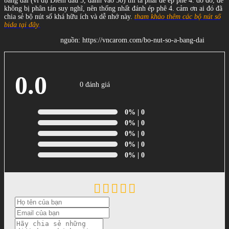
băng dài (ví dụ Điêm đầu 5, đánh vào 50) thì ta phải để ép phê 4. do đó, để
không bị phân tán suy nghĩ, nên thống nhất đánh ép phê 4. cảm ơn ai đó đã
chia sẻ bộ nút số khá hữu ích và dễ nhớ này.
tham khảo thêm các bộ nút số
bida tại đây.
nguồn: https://vncarom.com/bo-nut-so-a-bang-dai
0.0
0 đánh giá
0%
| 0
0%
| 0
0%
| 0
0%
| 0
0%
| 0