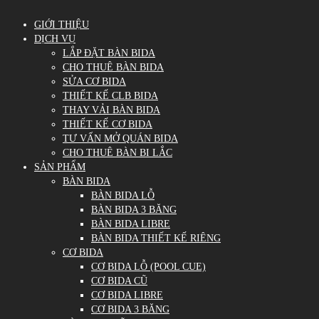
GIỚI THIỆU
DỊCH VỤ
LẮP ĐẶT BÀN BIDA
CHO THUÊ BÀN BIDA
SỬA CƠ BIDA
THIẾT KẾ CLB BIDA
THAY VẢI BÀN BIDA
THIẾT KẾ CƠ BIDA
TƯ VẤN MỞ QUÁN BIDA
CHO THUÊ BÀN BI LẮC
SẢN PHẨM
BÀN BIDA
BÀN BIDA LỖ
BÀN BIDA 3 BĂNG
BÀN BIDA LIBRE
BÀN BIDA THIẾT KẾ RIÊNG
CƠ BIDA
CƠ BIDA LỖ (POOL CUE)
CƠ BIDA CŨ
CƠ BIDA LIBRE
CƠ BIDA 3 BĂNG