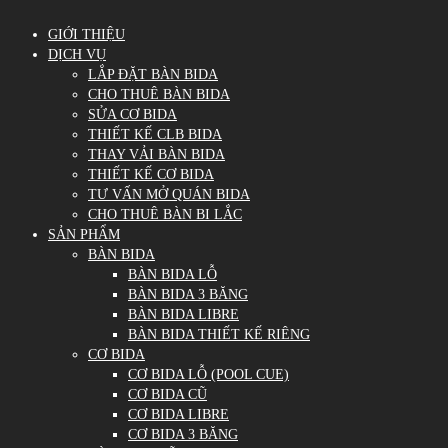
GIỚI THIỆU
DỊCH VỤ
LẮP ĐẶT BÀN BIDA
CHO THUÊ BÀN BIDA
SỬA CƠ BIDA
THIẾT KẾ CLB BIDA
THAY VẢI BÀN BIDA
THIẾT KẾ CƠ BIDA
TƯ VẤN MỞ QUÁN BIDA
CHO THUÊ BÀN BI LẮC
SẢN PHẨM
BÀN BIDA
BÀN BIDA LỖ
BÀN BIDA 3 BĂNG
BÀN BIDA LIBRE
BÀN BIDA THIẾT KẾ RIÊNG
CƠ BIDA
CƠ BIDA LỖ (POOL CUE)
CƠ BIDA CŨ
CƠ BIDA LIBRE
CƠ BIDA 3 BĂNG