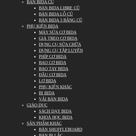
BÀN BIDA CŨ
BÀN BIDA LIBRE CŨ
BÀN BIDA LỖ CŨ
BÀN BIDA 3 BĂNG CŨ
PHỤ KIỆN BIDA
MÁY SỬA CƠ BIDA
GIÁ TREO CƠ BIDA
DỤNG CỤ SỬA CHỮA
DỤNG CỤ TẬP LUYỆN
PHÍP CƠ BIDA
BAO CƠ BIDA
BAO TAY BIDA
ĐẦU CƠ BIDA
LƠ BIDA
PHỤ KIỆN KHÁC
BI BIDA
VẢI BÀN BIDA
GIÁO DỤC
SÁCH DẠY BIDA
KHOÁ HỌC BIDA
SẢN PHẨM KHÁC
BÀN SHUFFLEBOARD
BÀN BI LẮC