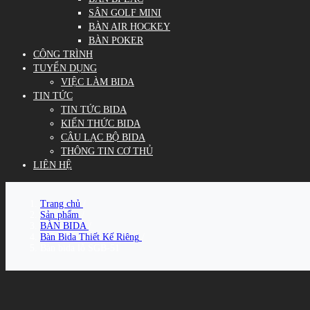
SÂN GOLF MINI
BÀN AIR HOCKEY
BÀN POKER
CÔNG TRÌNH
TUYỂN DỤNG
VIỆC LÀM BIDA
TIN TỨC
TIN TỨC BIDA
KIẾN THỨC BIDA
CÂU LẠC BỘ BIDA
THÔNG TIN CƠ THỦ
LIÊN HỆ
Trang chủ
/
Sản phẩm
/
BÀN BIDA
/
Bàn Bida Thiết Kế Riêng
/
Bàn bida lỗ SGB-51