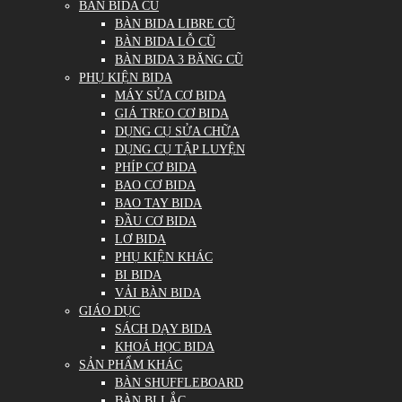
BÀN BIDA CŨ
BÀN BIDA LIBRE CŨ
BÀN BIDA LỖ CŨ
BÀN BIDA 3 BĂNG CŨ
PHỤ KIỆN BIDA
MÁY SỬA CƠ BIDA
GIÁ TREO CƠ BIDA
DỤNG CỤ SỬA CHỮA
DỤNG CỤ TẬP LUYỆN
PHÍP CƠ BIDA
BAO CƠ BIDA
BAO TAY BIDA
ĐẦU CƠ BIDA
LƠ BIDA
PHỤ KIỆN KHÁC
BI BIDA
VẢI BÀN BIDA
GIÁO DỤC
SÁCH DẠY BIDA
KHOÁ HỌC BIDA
SẢN PHẨM KHÁC
BÀN SHUFFLEBOARD
BÀN BI LẮC