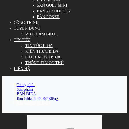
SÂN GOLF MINI
BÀN AIR HOCKEY
BÀN POKER
CÔNG TRÌNH
TUYỂN DỤNG
VIỆC LÀM BIDA
TIN TỨC
TIN TỨC BIDA
KIẾN THỨC BIDA
CÂU LẠC BỘ BIDA
THÔNG TIN CƠ THỦ
LIÊN HỆ
Trang chủ
/
Sản phẩm
/
BÀN BIDA
/
Bàn Bida Thiết Kế Riêng
/
Bàn bida lỗ SGB-49