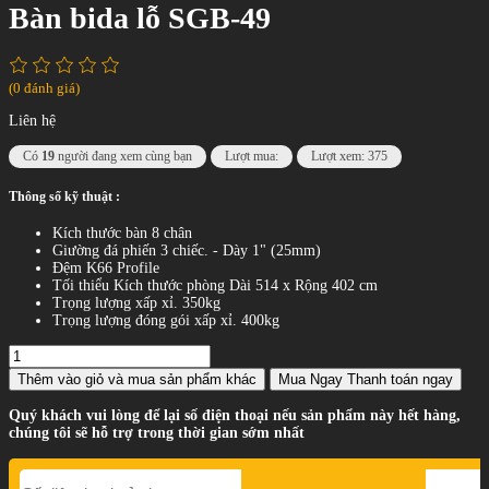
Bàn bida lỗ SGB-49
(0 đánh giá)
Liên hệ
Có
19
người đang xem cùng bạn
Lượt mua:
Lượt xem: 375
Thông số kỹ thuật :
Kích thước bàn 8 chân
Giường đá phiến 3 chiếc. - Dày 1" (25mm)
Đệm K66 Profile
Tối thiểu Kích thước phòng Dài 514 x Rộng 402 cm
Trọng lượng xấp xỉ. 350kg
Trọng lượng đóng gói xấp xỉ. 400kg
Thêm vào giỏ
và mua sản phẩm khác
Mua Ngay
Thanh toán ngay
Quý khách vui lòng để lại số điện thoại nếu sản phẩm này hết hàng,
chúng tôi sẽ hỗ trợ trong thời gian sớm nhất