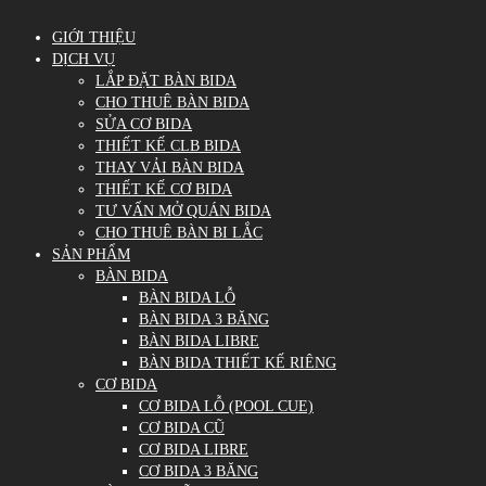
GIỚI THIỆU
DỊCH VỤ
LẮP ĐẶT BÀN BIDA
CHO THUÊ BÀN BIDA
SỬA CƠ BIDA
THIẾT KẾ CLB BIDA
THAY VẢI BÀN BIDA
THIẾT KẾ CƠ BIDA
TƯ VẤN MỞ QUÁN BIDA
CHO THUÊ BÀN BI LẮC
SẢN PHẨM
BÀN BIDA
BÀN BIDA LỖ
BÀN BIDA 3 BĂNG
BÀN BIDA LIBRE
BÀN BIDA THIẾT KẾ RIÊNG
CƠ BIDA
CƠ BIDA LỖ (POOL CUE)
CƠ BIDA CŨ
CƠ BIDA LIBRE
CƠ BIDA 3 BĂNG