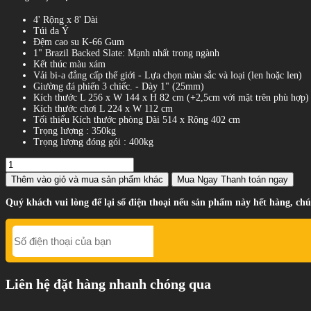
4' Rộng x 8' Dài
Túi da Ý
Đệm cao su K-66 Gum
1" Brazil Backed Slate: Mạnh nhất trong ngành
Kết thúc màu xám
Vải bi-a đẳng cấp thế giới - Lựa chọn màu sắc và loại (len hoặc len)
Giường đá phiến 3 chiếc. - Dày 1" (25mm)
Kích thước L 256 x W 144 x H 82 cm (+2,5cm với mặt trên phù hợp)
Kích thước chơi L 224 x W 112 cm
Tối thiểu Kích thước phòng Dài 514 x Rộng 402 cm
Trọng lượng : 350kg
Trọng lượng đóng gói : 400kg
Thêm vào giỏ
và mua sản phẩm khác
Mua Ngay
Thanh toán ngay
Quý khách vui lòng để lại số điện thoại nếu sản phẩm này hết hàng, chú
Liên hệ đặt hàng nhanh chóng qua