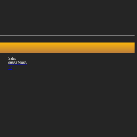
Sales
0886179068
0