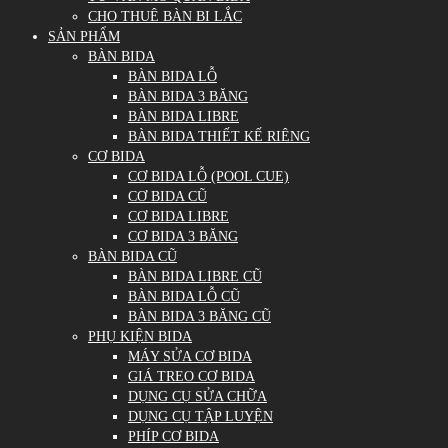
CHO THUÊ BÀN BI LẮC
SẢN PHẨM
BÀN BIDA
BÀN BIDA LỖ
BÀN BIDA 3 BĂNG
BÀN BIDA LIBRE
BÀN BIDA THIẾT KẾ RIÊNG
CƠ BIDA
CƠ BIDA LỖ (POOL CUE)
CƠ BIDA CŨ
CƠ BIDA LIBRE
CƠ BIDA 3 BĂNG
BÀN BIDA CŨ
BÀN BIDA LIBRE CŨ
BÀN BIDA LỖ CŨ
BÀN BIDA 3 BĂNG CŨ
PHỤ KIỆN BIDA
MÁY SỬA CƠ BIDA
GIÁ TREO CƠ BIDA
DỤNG CỤ SỬA CHỮA
DỤNG CỤ TẬP LUYỆN
PHÍP CƠ BIDA