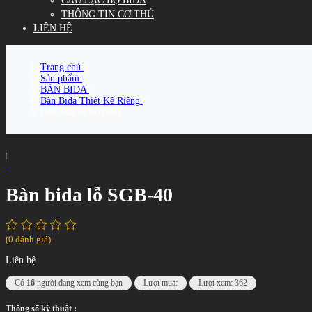
CÂU LẠC BỘ BIDA
THÔNG TIN CƠ THỦ
LIÊN HỆ
Trang chủ
/
Sản phẩm
/
BÀN BIDA
/
Bàn Bida Thiết Kế Riêng
/
Bàn bida lỗ SGB-40
Bàn bida lỗ SGB-40
(0 đánh giá)
Liên hệ
Có
16
người đang xem cùng bạn
Lượt mua:
Lượt xem: 362
Thông số kỹ thuật :