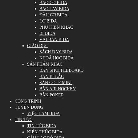
BAO CƠ BIDA
BAO TAY BIDA
ĐẦU CƠ BIDA
LƠ BIDA
PHỤ KIỆN KHÁC
BI BIDA
VẢI BÀN BIDA
GIÁO DỤC
SÁCH DẠY BIDA
KHOÁ HỌC BIDA
SẢN PHẨM KHÁC
BÀN SHUFFLEBOARD
BÀN BI LẮC
SÂN GOLF MINI
BÀN AIR HOCKEY
BÀN POKER
CÔNG TRÌNH
TUYỂN DỤNG
VIỆC LÀM BIDA
TIN TỨC
TIN TỨC BIDA
KIẾN THỨC BIDA