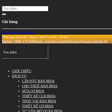
Giỏ hàng
Mua thêm
Thanh toán
Thời gian làm việc: Thứ 2 - Thứ 7 ( 8:00 - 18:00)
Hotline: 0886.179.068
Email: customer.saigonbilliards@gmail.com
Liên hệ
GIỚI THIỆU
DỊCH VỤ
LẮP ĐẶT BÀN BIDA
CHO THUÊ BÀN BIDA
SỬA CƠ BIDA
THIẾT KẾ CLB BIDA
THAY VẢI BÀN BIDA
THIẾT KẾ CƠ BIDA
TƯ VẤN MỞ QUÁN BIDA