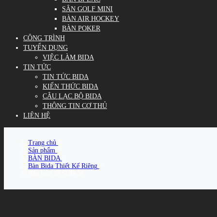
SÂN GOLF MINI
BÀN AIR HOCKEY
BÀN POKER
CÔNG TRÌNH
TUYỂN DỤNG
VIỆC LÀM BIDA
TIN TỨC
TIN TỨC BIDA
KIẾN THỨC BIDA
CÂU LẠC BỘ BIDA
THÔNG TIN CƠ THỦ
LIÊN HỆ
Trang chủ
/
Sản phẩm
/
BÀN BIDA
/
Bàn Bida Thiết Kế Riêng
/
Bàn bida lỗ SGB-26