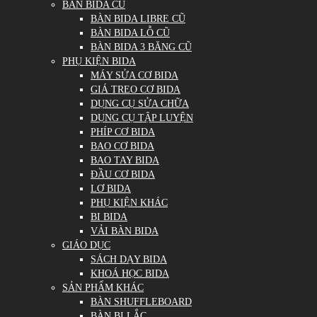
BÀN BIDA CŨ
BÀN BIDA LIBRE CŨ
BÀN BIDA LỖ CŨ
BÀN BIDA 3 BĂNG CŨ
PHỤ KIỆN BIDA
MÁY SỬA CƠ BIDA
GIÁ TREO CƠ BIDA
DỤNG CỤ SỬA CHỮA
DỤNG CỤ TẬP LUYỆN
PHÍP CƠ BIDA
BAO CƠ BIDA
BAO TAY BIDA
ĐẦU CƠ BIDA
LƠ BIDA
PHỤ KIỆN KHÁC
BI BIDA
VẢI BÀN BIDA
GIÁO DỤC
SÁCH DẠY BIDA
KHOÁ HỌC BIDA
SẢN PHẨM KHÁC
BÀN SHUFFLEBOARD
BÀN BI LẮC