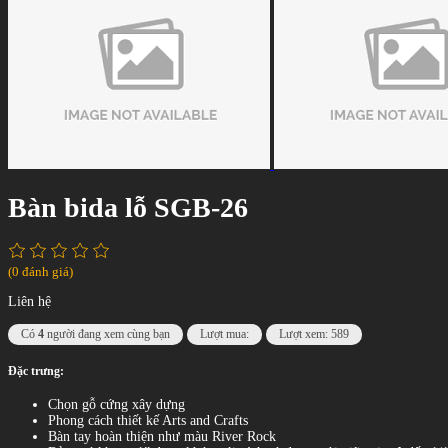
Bàn bida lỗ SGB-26
(0 đánh giá)
Liên hệ
Có
4
người đang xem cùng bạn
Lượt mua:
Lượt xem: 589
Đặc trưng:
Chọn gỗ cứng xây dựng
Phong cách thiết kế Arts and Crafts
Bàn tay hoàn thiện như màu River Rock