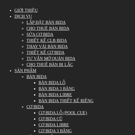
GIỚI THIỆU
DỊCH VỤ
LẮP ĐẶT BÀN BIDA
CHO THUÊ BÀN BIDA
SỬA CƠ BIDA
THIẾT KẾ CLB BIDA
THAY VẢI BÀN BIDA
THIẾT KẾ CƠ BIDA
TƯ VẤN MỞ QUÁN BIDA
CHO THUÊ BÀN BI LẮC
SẢN PHẨM
BÀN BIDA
BÀN BIDA LỖ
BÀN BIDA 3 BĂNG
BÀN BIDA LIBRE
BÀN BIDA THIẾT KẾ RIÊNG
CƠ BIDA
CƠ BIDA LỖ (POOL CUE)
CƠ BIDA CŨ
CƠ BIDA LIBRE
CƠ BIDA 3 BĂNG