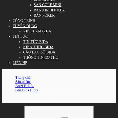
SÂN GOLF MINI
BÀN AIR HOCKEY
BÀN POKER
CÔNG TRÌNH
TUYỂN DỤNG
VIỆC LÀM BIDA
TIN TỨC
TIN TỨC BIDA
KIẾN THỨC BIDA
CÂU LẠC BỘ BIDA
THÔNG TIN CƠ THỦ
LIÊN HỆ
Trang chủ
/
Sản phẩm
/
BÀN BIDA
/
Bàn Bida Libre
/
Bàn Bida Libre (Phăng) - Mẫu PBA Xám