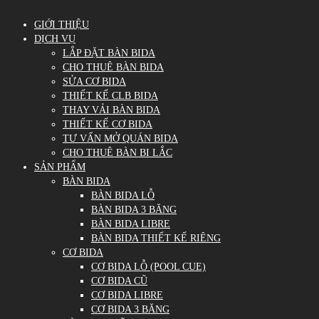
GIỚI THIỆU
DỊCH VỤ
LẮP ĐẶT BÀN BIDA
CHO THUÊ BÀN BIDA
SỬA CƠ BIDA
THIẾT KẾ CLB BIDA
THAY VẢI BÀN BIDA
THIẾT KẾ CƠ BIDA
TƯ VẤN MỞ QUÁN BIDA
CHO THUÊ BÀN BI LẮC
SẢN PHẨM
BÀN BIDA
BÀN BIDA LỖ
BÀN BIDA 3 BĂNG
BÀN BIDA LIBRE
BÀN BIDA THIẾT KẾ RIÊNG
CƠ BIDA
CƠ BIDA LỖ (POOL CUE)
CƠ BIDA CŨ
CƠ BIDA LIBRE
CƠ BIDA 3 BĂNG