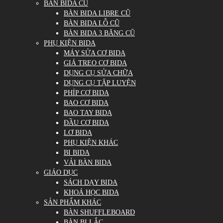
BÀN BIDA CŨ
BÀN BIDA LIBRE CŨ
BÀN BIDA LỖ CŨ
BÀN BIDA 3 BĂNG CŨ
PHỤ KIỆN BIDA
MÁY SỬA CƠ BIDA
GIÁ TREO CƠ BIDA
DỤNG CỤ SỬA CHỮA
DỤNG CỤ TẬP LUYỆN
PHÍP CƠ BIDA
BAO CƠ BIDA
BAO TAY BIDA
ĐẦU CƠ BIDA
LƠ BIDA
PHỤ KIỆN KHÁC
BI BIDA
VẢI BÀN BIDA
GIÁO DỤC
SÁCH DẠY BIDA
KHOÁ HỌC BIDA
SẢN PHẨM KHÁC
BÀN SHUFFLEBOARD
BÀN BI LẮC