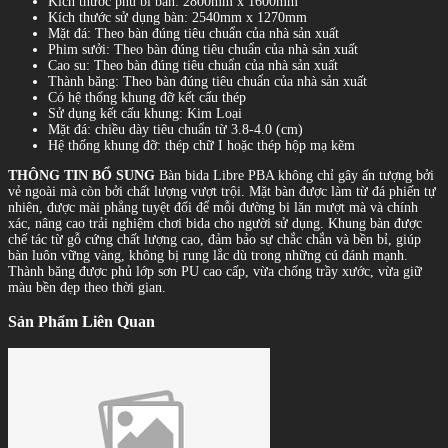
Kích thước phủ bì bàn: 2800mm x 1600mm
Kích thước sử dụng bàn: 2540mm x 1270mm
Mặt đá: Theo bàn đúng tiêu chuẩn của nhà sản xuất
Phim sưởi: Theo bàn đúng tiêu chuẩn của nhà sản xuất
Cao su: Theo bàn đúng tiêu chuẩn của nhà sản xuất
Thành băng: Theo bàn đúng tiêu chuẩn của nhà sản xuất
Có hệ thống khung đỡ kết cấu thép
Sử dụng kết cấu khung: Kim Loại
Mặt đá: chiều dày tiêu chuẩn từ 3.8-4.0 (cm)
Hệ thống khung đỡ: thép chữ I hoặc thép hộp mạ kẽm
THÔNG TIN BỔ SUNG
Bàn bida Libre PBA không chỉ gây ấn tượng bởi
vẻ ngoài mà còn bởi chất lượng vượt trội. Mặt bàn được làm từ đá phiến tự
nhiên, được mài phẳng tuyệt đối để mỗi đường bi lăn mượt mà và chính
xác, nâng cao trải nghiệm chơi bida cho người sử dụng. Khung bàn được
chế tác từ gỗ cứng chất lượng cao, đảm bảo sự chắc chắn và bền bỉ, giúp
bàn luôn vững vàng, không bị rung lắc dù trong những cú đánh mạnh.
Thành băng được phủ lớp sơn PU cao cấp, vừa chống trầy xước, vừa giữ
màu bền đẹp theo thời gian.
Sản Phẩm Liên Quan