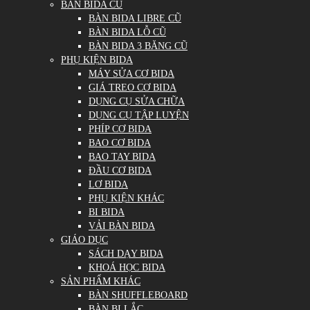
BÀN BIDA CŨ
BÀN BIDA LIBRE CŨ
BÀN BIDA LỖ CŨ
BÀN BIDA 3 BĂNG CŨ
PHỤ KIỆN BIDA
MÁY SỬA CƠ BIDA
GIÁ TREO CƠ BIDA
DỤNG CỤ SỬA CHỮA
DỤNG CỤ TẬP LUYỆN
PHÍP CƠ BIDA
BAO CƠ BIDA
BAO TAY BIDA
ĐẦU CƠ BIDA
LƠ BIDA
PHỤ KIỆN KHÁC
BI BIDA
VẢI BÀN BIDA
GIÁO DỤC
SÁCH DẠY BIDA
KHOÁ HỌC BIDA
SẢN PHẨM KHÁC
BÀN SHUFFLEBOARD
BÀN BI LẮC