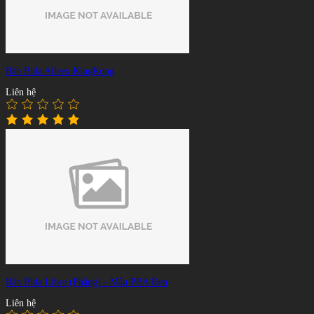
Bàn Bida Aileex KingKong
Liên hệ
Bàn Bida Libre (Phăng) - Mẫu PBA Đen
Liên hệ