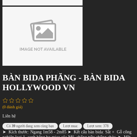
BÀN BIDA PHĂNG - BÀN BIDA
HOLLYWOOD VN
(0 đánh giá)
Liên hệ
Có
39
người đang xem cùng bạn
Lượt mua:
Lượt xem: 378
➤ Kích thước: Ngang 1m58 - 2m85 ➤ Kết cấu bàn bida: Sắt + Gỗ công