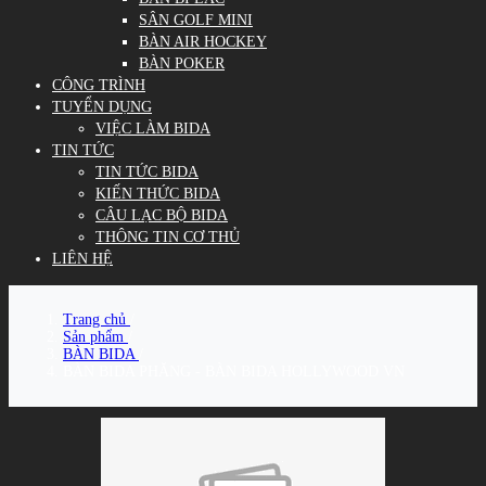
SÂN GOLF MINI
BÀN AIR HOCKEY
BÀN POKER
CÔNG TRÌNH
TUYỂN DỤNG
VIỆC LÀM BIDA
TIN TỨC
TIN TỨC BIDA
KIẾN THỨC BIDA
CÂU LẠC BỘ BIDA
THÔNG TIN CƠ THỦ
LIÊN HỆ
Trang chủ
/
Sản phẩm
/
BÀN BIDA
/
BÀN BIDA PHĂNG - BÀN BIDA HOLLYWOOD VN