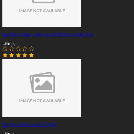
Bàn Bida 3 Băng - Hollywood PROAM α Nhập Khẩu
Liên hệ
Bàn bida thiết kế riêng SGB-88
Liên hệ