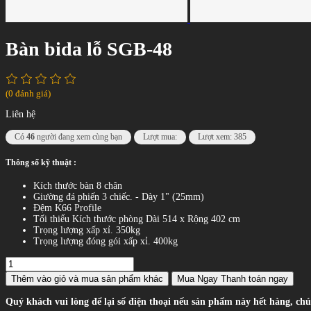
Bàn bida lỗ SGB-48
(0 đánh giá)
Liên hệ
Có
46
người đang xem cùng bạn
Lượt mua:
Lượt xem: 385
Thông số kỹ thuật :
Kích thước bàn 8 chân
Giường đá phiến 3 chiếc. - Dày 1" (25mm)
Đệm K66 Profile
Tối thiểu Kích thước phòng Dài 514 x Rộng 402 cm
Trọng lượng xấp xỉ. 350kg
Trọng lượng đóng gói xấp xỉ. 400kg
Thêm vào giỏ
và mua sản phẩm khác
Mua Ngay
Thanh toán ngay
Quý khách vui lòng để lại số điện thoại nếu sản phẩm này hết hàng, chú