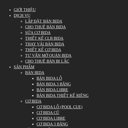
GIỚI THIỆU
DỊCH VỤ
LẮP ĐẶT BÀN BIDA
CHO THUÊ BÀN BIDA
SỬA CƠ BIDA
THIẾT KẾ CLB BIDA
THAY VẢI BÀN BIDA
THIẾT KẾ CƠ BIDA
TƯ VẤN MỞ QUÁN BIDA
CHO THUÊ BÀN BI LẮC
SẢN PHẨM
BÀN BIDA
BÀN BIDA LỖ
BÀN BIDA 3 BĂNG
BÀN BIDA LIBRE
BÀN BIDA THIẾT KẾ RIÊNG
CƠ BIDA
CƠ BIDA LỖ (POOL CUE)
CƠ BIDA CŨ
CƠ BIDA LIBRE
CƠ BIDA 3 BĂNG