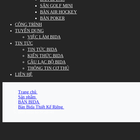
SÂN GOLF MINI
BÀN AIR HOCKEY
BÀN POKER
CÔNG TRÌNH
TUYỂN DỤNG
VIỆC LÀM BIDA
TIN TỨC
TIN TỨC BIDA
KIẾN THỨC BIDA
CÂU LẠC BỘ BIDA
THÔNG TIN CƠ THỦ
LIÊN HỆ
Trang chủ
/
Sản phẩm
/
BÀN BIDA
/
Bàn Bida Thiết Kế Riêng
/
Bàn bida lỗ SGB-48