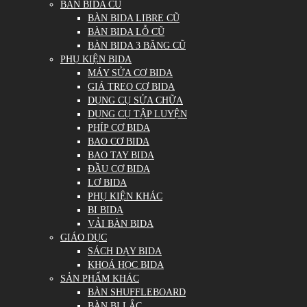
BÀN BIDA CŨ
BÀN BIDA LIBRE CŨ
BÀN BIDA LỖ CŨ
BÀN BIDA 3 BĂNG CŨ
PHỤ KIỆN BIDA
MÁY SỬA CƠ BIDA
GIÁ TREO CƠ BIDA
DỤNG CỤ SỬA CHỮA
DỤNG CỤ TẬP LUYỆN
PHÍP CƠ BIDA
BAO CƠ BIDA
BAO TAY BIDA
ĐẦU CƠ BIDA
LƠ BIDA
PHỤ KIỆN KHÁC
BI BIDA
VẢI BÀN BIDA
GIÁO DỤC
SÁCH DẠY BIDA
KHOÁ HỌC BIDA
SẢN PHẨM KHÁC
BÀN SHUFFLEBOARD
BÀN BI LẮC