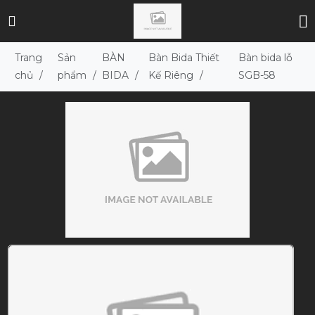
Trang
Sản
BÀN
Bàn Bida Thiết
Bàn bida lỗ
chủ
/
phẩm
/
BIDA
/
Kế Riêng
/
SGB-58