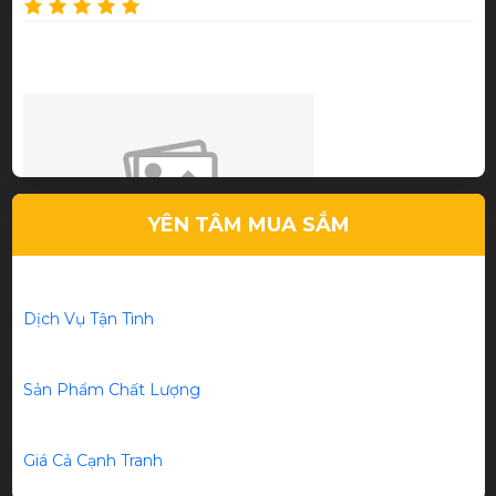
Dịch vụ tốt, chất lượng cao
YÊN TÂM MUA SẮM
Dịch Vụ Tận Tình
Lê Tuấn Anh
Sản Phẩm Chất Lượng
Giá phải chăng, tư vấn tận tình
Giá Cả Cạnh Tranh