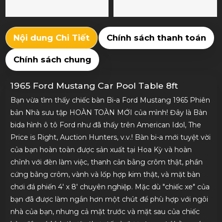
Nội dung Chi Tiết
Chính sách thanh toán
Chính sách chung
1965 Ford Mustang Car Pool Table 8ft
Bạn vừa tìm thấy chiếc bàn Bi-a Ford Mustang 1965 Phiên
bản Nhà sưu tập HOÀN TOÀN MỚI của mình! Đây là Bàn
bida hình ô tô Ford như đã thấy trên American Idol, The
Price is Right, Auction Hunters, v.v.! Bàn bi-a mới tuyệt vời
của bạn hoàn toàn được sản xuất tại Hoa Kỳ và hoàn
chỉnh với đèn làm việc, thanh cản bằng crôm thật, phần
cứng bằng crôm, vành và lốp hợp kim thật, và mặt bàn
chơi đá phiến 4' x 8' chuyên nghiệp. Mặc dù "chiếc xe" của
bạn đã được làm ngắn hơn một chút để phù hợp với ngôi
nhà của bạn, nhưng cả mặt trước và mặt sau của chiếc