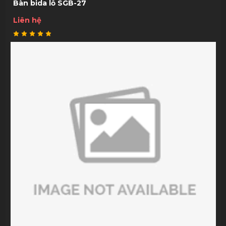
Bàn bida lỗ SGB-27
Liên hệ