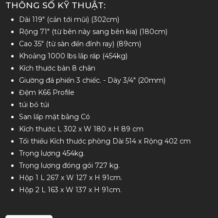
THÔNG SỐ KỸ THUẬT:
Dài 119" (cản tới mũi) (302cm)
Rộng 71" (từ bên này sang bên kia) (180cm)
Cao 35" (từ sàn đến đỉnh ray) (89cm)
Khoảng 1000 lbs lắp ráp (454kg)
Kích thước bàn 8 chân
Giường đá phiến 3 chiếc. - Dày 3/4" (20mm)
Đệm K66 Profile
túi bỏ túi
San lấp mặt bằng Có
Kích thước L 302 x W 180 x H 89 cm
Tối thiểu Kích thước phòng Dài 514 x Rộng 402 cm
Trọng lượng 454kg.
Trọng lượng đóng gói 727 kg.
Hộp 1 L 267 x W 127 x H 91cm.
Hộp 2 L 163 x W 137 x H 91cm.