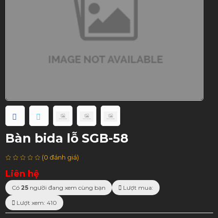
Bàn bida lỗ SGB-58
(0 đánh giá)
Liên hệ
Có
25
người đang xem cùng bạn
Lượt mua:
Lượt xem: 410