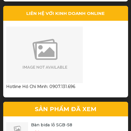
LIÊN HỆ VỚI KINH DOANH ONLINE
Lê Hi Ni
Chất Lượng tốt, giá thành rẻ
Hotline Hồ Chí Minh: 0907.131.696
Trần Thanh Phương
SẢN PHẨM ĐÃ XEM
Bàn bida lỗ SGB-58
Thiết kế đẹp chất lượng