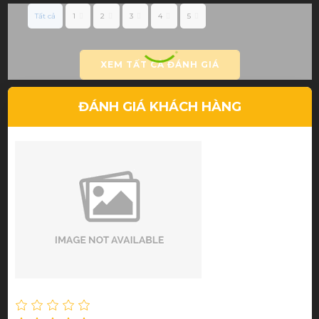
Tất cả
1
2
3
4
5
XEM TẤT CẢ ĐÁNH GIÁ
ĐÁNH GIÁ KHÁCH HÀNG
Nguyễn Thu Thảo