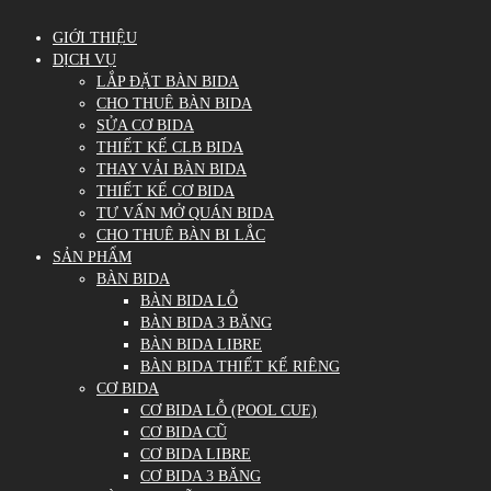
GIỚI THIỆU
DỊCH VỤ
LẮP ĐẶT BÀN BIDA
CHO THUÊ BÀN BIDA
SỬA CƠ BIDA
THIẾT KẾ CLB BIDA
THAY VẢI BÀN BIDA
THIẾT KẾ CƠ BIDA
TƯ VẤN MỞ QUÁN BIDA
CHO THUÊ BÀN BI LẮC
SẢN PHẨM
BÀN BIDA
BÀN BIDA LỖ
BÀN BIDA 3 BĂNG
BÀN BIDA LIBRE
BÀN BIDA THIẾT KẾ RIÊNG
CƠ BIDA
CƠ BIDA LỖ (POOL CUE)
CƠ BIDA CŨ
CƠ BIDA LIBRE
CƠ BIDA 3 BĂNG