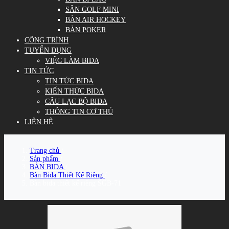
SÂN GOLF MINI
BÀN AIR HOCKEY
BÀN POKER
CÔNG TRÌNH
TUYỂN DỤNG
VIỆC LÀM BIDA
TIN TỨC
TIN TỨC BIDA
KIẾN THỨC BIDA
CÂU LẠC BỘ BIDA
THÔNG TIN CƠ THỦ
LIÊN HỆ
Trang chủ
/
Sản phẩm
/
BÀN BIDA
/
Bàn Bida Thiết Kế Riêng
/
Bàn bida thiết kế riêng SGB-71