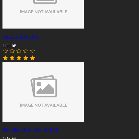
Bàn Bida Lỗ SGB07
Liên hệ
Bàn bida thiết kế riêng SGB-78