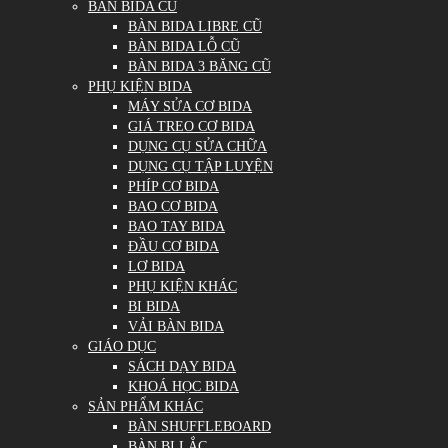
BÀN BIDA CŨ
BÀN BIDA LIBRE CŨ
BÀN BIDA LỖ CŨ
BÀN BIDA 3 BĂNG CŨ
PHỤ KIỆN BIDA
MÁY SỬA CƠ BIDA
GIÁ TREO CƠ BIDA
DỤNG CỤ SỬA CHỮA
DỤNG CỤ TẬP LUYỆN
PHÍP CƠ BIDA
BAO CƠ BIDA
BAO TAY BIDA
ĐẦU CƠ BIDA
LƠ BIDA
PHỤ KIỆN KHÁC
BI BIDA
VẢI BÀN BIDA
GIÁO DỤC
SÁCH DẠY BIDA
KHOÁ HỌC BIDA
SẢN PHẨM KHÁC
BÀN SHUFFLEBOARD
BÀN BI LẮC