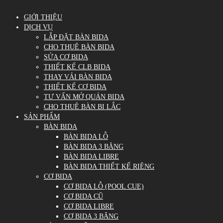
GIỚI THIỆU
DỊCH VỤ
LẮP ĐẶT BÀN BIDA
CHO THUÊ BÀN BIDA
SỬA CƠ BIDA
THIẾT KẾ CLB BIDA
THAY VẢI BÀN BIDA
THIẾT KẾ CƠ BIDA
TƯ VẤN MỞ QUÁN BIDA
CHO THUÊ BÀN BI LẮC
SẢN PHẨM
BÀN BIDA
BÀN BIDA LỖ
BÀN BIDA 3 BĂNG
BÀN BIDA LIBRE
BÀN BIDA THIẾT KẾ RIÊNG
CƠ BIDA
CƠ BIDA LỖ (POOL CUE)
CƠ BIDA CŨ
CƠ BIDA LIBRE
CƠ BIDA 3 BĂNG