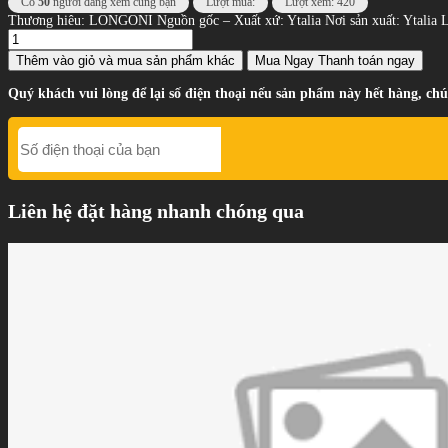
Có
50
người đang xem cùng bạn
Lượt mua:
Lượt xem: 420
Thương hiêu: LONGONI Nguồn gốc – Xuất xứ: Ytalia Nơi sản xuất: Ytalia 
Thêm vào giỏ
và mua sản phẩm khác
Mua Ngay
Thanh toán ngay
Quý khách vui lòng để lại số điện thoại nếu sản phẩm này hết hàng, chú
Liên hệ đặt hàng nhanh chóng qua