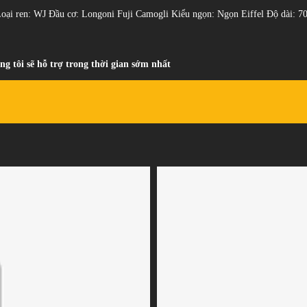
Loại ren: WJ Đầu cơ: Longoni Fuji Camogli Kiểu ngọn: Ngọn Eiffel Độ dài: 
ng tôi sẽ hỗ trợ trong thời gian sớm nhất