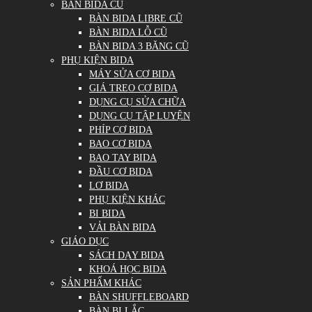
BÀN BIDA CŨ
BÀN BIDA LIBRE CŨ
BÀN BIDA LỖ CŨ
BÀN BIDA 3 BĂNG CŨ
PHỤ KIỆN BIDA
MÁY SỬA CƠ BIDA
GIÁ TREO CƠ BIDA
DỤNG CỤ SỬA CHỮA
DỤNG CỤ TẬP LUYỆN
PHÍP CƠ BIDA
BAO CƠ BIDA
BAO TAY BIDA
ĐẦU CƠ BIDA
LƠ BIDA
PHỤ KIỆN KHÁC
BI BIDA
VẢI BÀN BIDA
GIÁO DỤC
SÁCH DẠY BIDA
KHOÁ HỌC BIDA
SẢN PHẨM KHÁC
BÀN SHUFFLEBOARD
BÀN BI LẮC