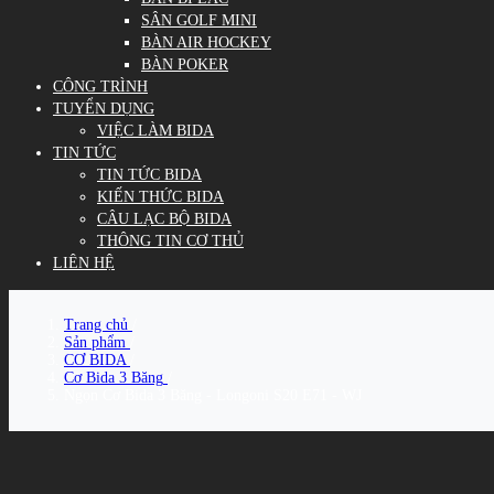
SÂN GOLF MINI
BÀN AIR HOCKEY
BÀN POKER
CÔNG TRÌNH
TUYỂN DỤNG
VIỆC LÀM BIDA
TIN TỨC
TIN TỨC BIDA
KIẾN THỨC BIDA
CÂU LẠC BỘ BIDA
THÔNG TIN CƠ THỦ
LIÊN HỆ
Trang chủ
/
Sản phẩm
/
CƠ BIDA
/
Cơ Bida 3 Băng
/
Ngọn Cơ Bida 3 Băng - Longoni S20 E71 - WJ