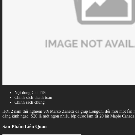
Nội dung Chi Tiết
Chính sách thanh toán
Chính sách chung
Hơn 2 năm thử nghiệm với Marco Zanetti đã giúp Longoni đổi mới một lần nữa
đáng kinh ngạc. S20 là một ngọn nhiều lớp được làm từ 20 lát Maple Canada đ
Sản Phẩm Liên Quan