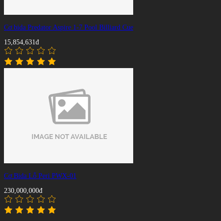
Cơ bida Predator Aspire 1-7 Pool Billiard Cue
15,854,631đ
Cơ Bida Lỗ Peri PWX-01
230,000,000đ