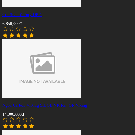
Cơ Bida Lỗ Fury DP-1
6,850,000đ
Ngọn Carbon ViKing SIEGE VK Ren QR Viking
14,000,000đ