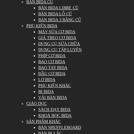
BÀN BIDA CŨ
BÀN BIDA LIBRE CŨ
BÀN BIDA LỖ CŨ
BÀN BIDA 3 BĂNG CŨ
PHỤ KIỆN BIDA
MÁY SỬA CƠ BIDA
GIÁ TREO CƠ BIDA
DỤNG CỤ SỬA CHỮA
DỤNG CỤ TẬP LUYỆN
PHÍP CƠ BIDA
BAO CƠ BIDA
BAO TAY BIDA
ĐẦU CƠ BIDA
LƠ BIDA
PHỤ KIỆN KHÁC
BI BIDA
VẢI BÀN BIDA
GIÁO DỤC
SÁCH DẠY BIDA
KHOÁ HỌC BIDA
SẢN PHẨM KHÁC
BÀN SHUFFLEBOARD
BÀN BI LẮC