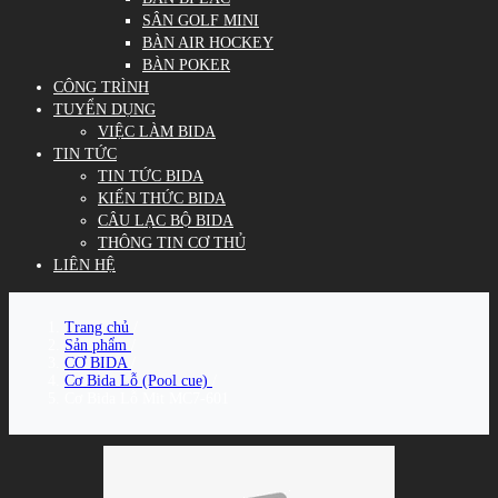
SÂN GOLF MINI
BÀN AIR HOCKEY
BÀN POKER
CÔNG TRÌNH
TUYỂN DỤNG
VIỆC LÀM BIDA
TIN TỨC
TIN TỨC BIDA
KIẾN THỨC BIDA
CÂU LẠC BỘ BIDA
THÔNG TIN CƠ THỦ
LIÊN HỆ
Trang chủ
/
Sản phẩm
/
CƠ BIDA
/
Cơ Bida Lỗ (Pool cue)
/
Cơ Bida Lỗ Mit MC7-601