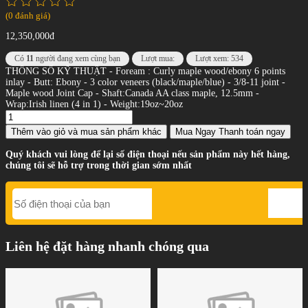
(0 đánh giá)
12,350,000đ
Có
11
người đang xem cùng bạn
Lượt mua:
Lượt xem: 534
THÔNG SỐ KỸ THUẬT - Foream : Curly maple wood/ebony 6 points
inlay - Butt: Ebony - 3 color veneers (black/maple/blue) - 3/8-11 joint -
Maple wood Joint Cap - Shaft:Canada AA class maple, 12.5mm -
Wrap:Irish linen (4 in 1) - Weight:19oz~20oz
Thêm vào giỏ
và mua sản phẩm khác
Mua Ngay
Thanh toán ngay
Quý khách vui lòng để lại số điện thoại nếu sản phẩm này hết hàng,
chúng tôi sẽ hỗ trợ trong thời gian sớm nhất
Liên hệ đặt hàng nhanh chóng qua