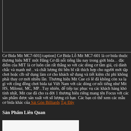
Cơ Bida Mit MC7-601[/caption] Cơ Bida Lỗ Mit MC7-601 là cơ bida thuộc
thương hiệu MIT một Hãng Cơ đã nổi tiếng lâu nay trong giới bida... đặc
điểm của MIT là cơ luôn cân rất thẳng so với các dòng cơ tầm giá, cú đánh
chắc và mạnh mẽ...và chất lượng thì bền bĩ rất thích hợp cho người mới tập
chơi hoặc clb sử dụng làm cơ cho khách sử dụng và tiết kiệm chi phí không
phải thay cơ mới nhiều lần. Thương hiệu Mit Cue có lẽ đã không còn xa lạ
gì với cộng đồng chơi bida tại Việt Nam với các dòng cơ nổi tiếng như Mit
HS, Milosui, MC, MP...Tuy nhiên, để tiếp tục phục vụ các khách hàng khó
tính nhất, Mit cue đã cho ra đời 1 thương hiệu riêng mang tên Focus với các
sản phẩm được sản xuất với số lượng có hạn. Các bạn có thể xem các mẫu
cơ bida khác của
Sài Gòn Billiards
Tại Đây
Sản Phẩm Liên Quan