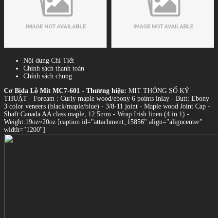
Nội dung Chi Tiết
Chính sách thanh toán
Chính sách chung
Cơ Bida Lỗ Mit MC7-601
- Thương hiệu:
MIT THÔNG SỐ KỸ
THUẬT - Foream : Curly maple wood/ebony 6 points inlay - Butt: Ebony -
3 color veneers (black/maple/blue) - 3/8-11 joint - Maple wood Joint Cap -
Shaft:Canada AA class maple, 12.5mm - Wrap:Irish linen (4 in 1) -
Weight:19oz~20oz [caption id="attachment_15856" align="aligncenter"
width="1200"]