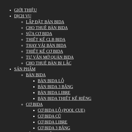
GIỚI THIỆU
DỊCH VỤ
LẮP ĐẶT BÀN BIDA
CHO THUÊ BÀN BIDA
SỬA CƠ BIDA
THIẾT KẾ CLB BIDA
THAY VẢI BÀN BIDA
THIẾT KẾ CƠ BIDA
TƯ VẤN MỞ QUÁN BIDA
CHO THUÊ BÀN BI LẮC
SẢN PHẨM
BÀN BIDA
BÀN BIDA LỖ
BÀN BIDA 3 BĂNG
BÀN BIDA LIBRE
BÀN BIDA THIẾT KẾ RIÊNG
CƠ BIDA
CƠ BIDA LỖ (POOL CUE)
CƠ BIDA CŨ
CƠ BIDA LIBRE
CƠ BIDA 3 BĂNG