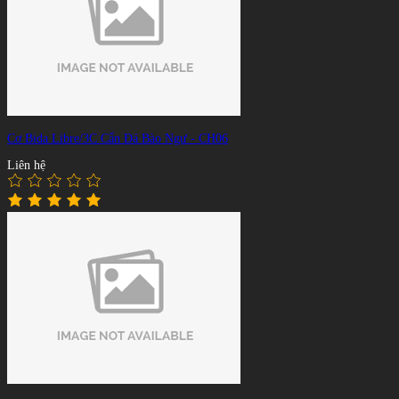
Cơ Bida Libre/3C Cẩn Đá Bào Ngư - CH06
Liên hệ