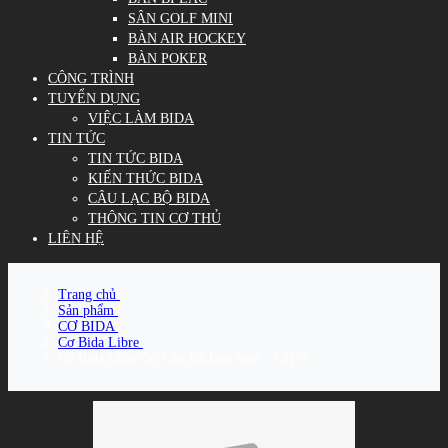
SÂN GOLF MINI
BÀN AIR HOCKEY
BÀN POKER
CÔNG TRÌNH
TUYỂN DỤNG
VIỆC LÀM BIDA
TIN TỨC
TIN TỨC BIDA
KIẾN THỨC BIDA
CÂU LẠC BỘ BIDA
THÔNG TIN CƠ THỦ
LIÊN HỆ
Trang chủ
/
Sản phẩm
/
CƠ BIDA
/
Cơ Bida Libre
/
Cơ Bida Libre/3C Cẩn Đá Bào Ngư – CH73