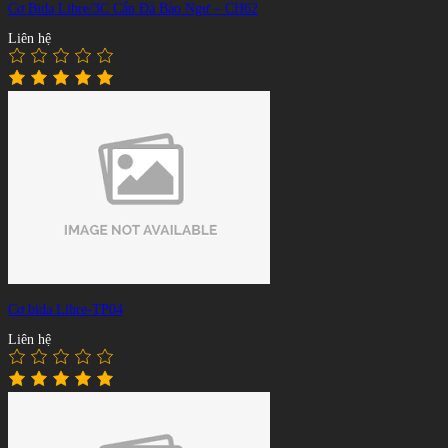
Cơ Bida Libre/3C Cẩn Đá Bào Ngư – CH62
Liên hệ
Cơ bida Libre-TP04
Liên hệ