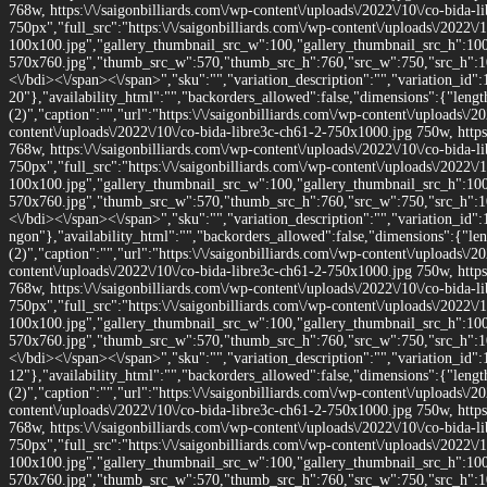
768w, https:\/\/saigonbilliards.com\/wp-content\/uploads\/2022\/10\/co-bida
750px","full_src":"https:\/\/saigonbilliards.com\/wp-content\/uploads\/2022\/
100x100.jpg","gallery_thumbnail_src_w":100,"gallery_thumbnail_src_h":100,"
570x760.jpg","thumb_src_w":570,"thumb_src_h":760,"src_w":750,"src_h":1000}
<\/bdi><\/span><\/span>","sku":"","variation_description":"","variation_id":
20"},"availability_html":"","backorders_allowed":false,"dimensions":{"leng
(2)","caption":"","url":"https:\/\/saigonbilliards.com\/wp-content\/uploads\/2
content\/uploads\/2022\/10\/co-bida-libre3c-ch61-2-750x1000.jpg 750w, https
768w, https:\/\/saigonbilliards.com\/wp-content\/uploads\/2022\/10\/co-bida
750px","full_src":"https:\/\/saigonbilliards.com\/wp-content\/uploads\/2022\/
100x100.jpg","gallery_thumbnail_src_w":100,"gallery_thumbnail_src_h":100,"
570x760.jpg","thumb_src_w":570,"thumb_src_h":760,"src_w":750,"src_h":1000}
<\/bdi><\/span><\/span>","sku":"","variation_description":"","variation_id":
ngon"},"availability_html":"","backorders_allowed":false,"dimensions":{"le
(2)","caption":"","url":"https:\/\/saigonbilliards.com\/wp-content\/uploads\/2
content\/uploads\/2022\/10\/co-bida-libre3c-ch61-2-750x1000.jpg 750w, https
768w, https:\/\/saigonbilliards.com\/wp-content\/uploads\/2022\/10\/co-bida
750px","full_src":"https:\/\/saigonbilliards.com\/wp-content\/uploads\/2022\/
100x100.jpg","gallery_thumbnail_src_w":100,"gallery_thumbnail_src_h":100,"
570x760.jpg","thumb_src_w":570,"thumb_src_h":760,"src_w":750,"src_h":1000}
<\/bdi><\/span><\/span>","sku":"","variation_description":"","variation_id":
12"},"availability_html":"","backorders_allowed":false,"dimensions":{"leng
(2)","caption":"","url":"https:\/\/saigonbilliards.com\/wp-content\/uploads\/2
content\/uploads\/2022\/10\/co-bida-libre3c-ch61-2-750x1000.jpg 750w, https
768w, https:\/\/saigonbilliards.com\/wp-content\/uploads\/2022\/10\/co-bida
750px","full_src":"https:\/\/saigonbilliards.com\/wp-content\/uploads\/2022\/
100x100.jpg","gallery_thumbnail_src_w":100,"gallery_thumbnail_src_h":100,"
570x760.jpg","thumb_src_w":570,"thumb_src_h":760,"src_w":750,"src_h":1000}