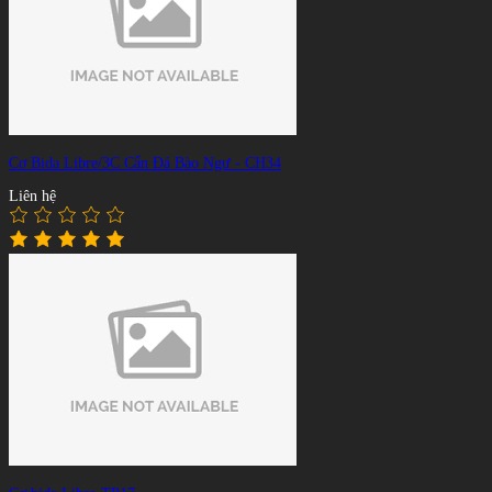
Cơ Bida Libre/3C Cẩn Đá Bào Ngư - CH34
Liên hệ