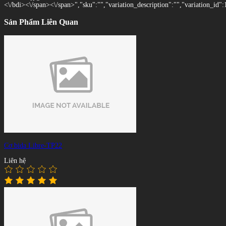
<\/bdi><\/span><\/span>","sku":"","variation_description":"","variation_id":
Sản Phẩm Liên Quan
Cơ bida Libre-TP22
Liên hệ