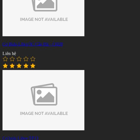
Cơ Bida Libre/3C Cẩn Đá - CH28
Liên hệ
Cơ bida Libre-TP13