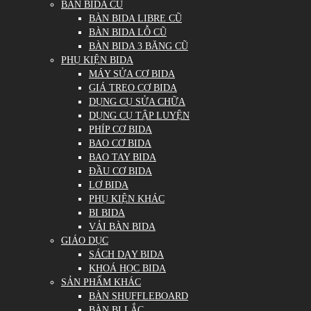
BÀN BIDA CŨ
BÀN BIDA LIBRE CŨ
BÀN BIDA LỖ CŨ
BÀN BIDA 3 BĂNG CŨ
PHỤ KIỆN BIDA
MÁY SỬA CƠ BIDA
GIÁ TREO CƠ BIDA
DỤNG CỤ SỬA CHỮA
DỤNG CỤ TẬP LUYỆN
PHÍP CƠ BIDA
BAO CƠ BIDA
BAO TAY BIDA
ĐẦU CƠ BIDA
LƠ BIDA
PHỤ KIỆN KHÁC
BI BIDA
VẢI BÀN BIDA
GIÁO DỤC
SÁCH DẠY BIDA
KHOÁ HỌC BIDA
SẢN PHẨM KHÁC
BÀN SHUFFLEBOARD
BÀN BI LẮC