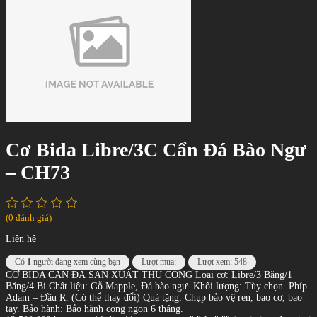
Cơ Bida Libre/3C Cẩn Đá Bào Ngư
– CH73
(0 đánh giá)
Liên hệ
Có
1
người đang xem cùng bạn
Lượt mua:
Lượt xem: 548
CƠ BIDA CẨN ĐÁ SẢN XUẤT THỦ CÔNG Loại cơ: Libre/3 Băng/1
Băng/4 Bi Chất liệu: Gỗ Mapple, Đá bào ngư. Khối lượng: Tùy chọn. Phíp
Adam – Đầu R. (Có thể thay đổi) Quà tặng: Chụp bảo vệ ren, bao cơ, bao
tay. Bảo hành: Bảo hành cong ngọn 6 tháng.