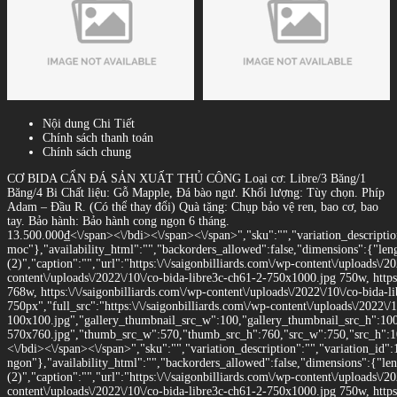
Nội dung Chi Tiết
Chính sách thanh toán
Chính sách chung
CƠ BIDA CẨN ĐÁ SẢN XUẤT THỦ CÔNG Loại cơ: Libre/3 Băng/1
Băng/4 Bi Chất liệu: Gỗ Mapple, Đá bào ngư. Khối lượng: Tùy chọn. Phíp
Adam – Đầu R. (Có thể thay đổi) Quà tặng: Chụp bảo vệ ren, bao cơ, bao
tay. Bảo hành: Bảo hành cong ngọn 6 tháng.
13.500.000
₫<\/span><\/bdi><\/span><\/span>","sku":"","variation_description
moc"},"availability_html":"","backorders_allowed":false,"dimensions":{"len
(2)","caption":"","url":"https:\/\/saigonbilliards.com\/wp-content\/uploads\/2
content\/uploads\/2022\/10\/co-bida-libre3c-ch61-2-750x1000.jpg 750w, https
768w, https:\/\/saigonbilliards.com\/wp-content\/uploads\/2022\/10\/co-bida
750px","full_src":"https:\/\/saigonbilliards.com\/wp-content\/uploads\/2022\/
100x100.jpg","gallery_thumbnail_src_w":100,"gallery_thumbnail_src_h":100,"
570x760.jpg","thumb_src_w":570,"thumb_src_h":760,"src_w":750,"src_h":1000}
<\/bdi><\/span><\/span>","sku":"","variation_description":"","variation_id":
ngon"},"availability_html":"","backorders_allowed":false,"dimensions":{"le
(2)","caption":"","url":"https:\/\/saigonbilliards.com\/wp-content\/uploads\/2
content\/uploads\/2022\/10\/co-bida-libre3c-ch61-2-750x1000.jpg 750w, https