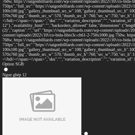
768w, https:\/\/saigonbilliards.com\/wp-content\/uploads\/2022\/10\/co-bida
750px","full_src":"https:\/\/saigonbilliards.com\/wp-content\/uploads\/2022\/
100x100.jpg","gallery_thumbnail_src_w":100,"gallery_thumbnail_src_h":100,"
570x760.jpg","thumb_src_w":570,"thumb_src_h":760,"src_w":750,"src_h":1000}
<\/bdi><\/span><\/span>","sku":"","variation_description":"","variation_id":
12"},"availability_html":"","backorders_allowed":false,"dimensions":{"leng
(2)","caption":"","url":"https:\/\/saigonbilliards.com\/wp-content\/uploads\/2
content\/uploads\/2022\/10\/co-bida-libre3c-ch61-2-750x1000.jpg 750w, https
768w, https:\/\/saigonbilliards.com\/wp-content\/uploads\/2022\/10\/co-bida
750px","full_src":"https:\/\/saigonbilliards.com\/wp-content\/uploads\/2022\/
100x100.jpg","gallery_thumbnail_src_w":100,"gallery_thumbnail_src_h":100,"
570x760.jpg","thumb_src_w":570,"thumb_src_h":760,"src_w":750,"src_h":1000}
<\/bdi><\/span><\/span>","sku":"","variation_description":"","variation_id":
Option SGB:
Ngọn ghép 12