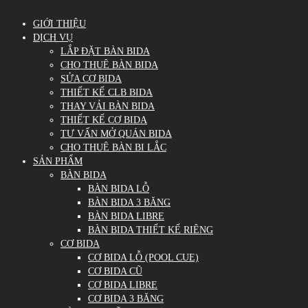
GIỚI THIỆU
DỊCH VỤ
LẮP ĐẶT BÀN BIDA
CHO THUÊ BÀN BIDA
SỬA CƠ BIDA
THIẾT KẾ CLB BIDA
THAY VẢI BÀN BIDA
THIẾT KẾ CƠ BIDA
TƯ VẤN MỞ QUÁN BIDA
CHO THUÊ BÀN BI LẮC
SẢN PHẨM
BÀN BIDA
BÀN BIDA LỖ
BÀN BIDA 3 BĂNG
BÀN BIDA LIBRE
BÀN BIDA THIẾT KẾ RIÊNG
CƠ BIDA
CƠ BIDA LỖ (POOL CUE)
CƠ BIDA CŨ
CƠ BIDA LIBRE
CƠ BIDA 3 BĂNG