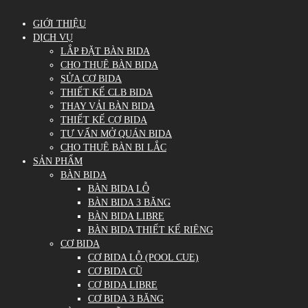
GIỚI THIỆU
DỊCH VỤ
LẮP ĐẶT BÀN BIDA
CHO THUÊ BÀN BIDA
SỬA CƠ BIDA
THIẾT KẾ CLB BIDA
THAY VẢI BÀN BIDA
THIẾT KẾ CƠ BIDA
TƯ VẤN MỞ QUÁN BIDA
CHO THUÊ BÀN BI LẮC
SẢN PHẨM
BÀN BIDA
BÀN BIDA LỖ
BÀN BIDA 3 BĂNG
BÀN BIDA LIBRE
BÀN BIDA THIẾT KẾ RIÊNG
CƠ BIDA
CƠ BIDA LỖ (POOL CUE)
CƠ BIDA CŨ
CƠ BIDA LIBRE
CƠ BIDA 3 BĂNG