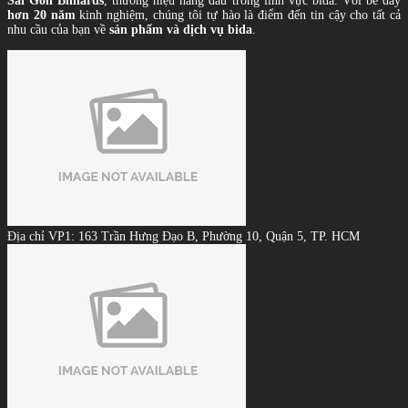
Sài Gòn Billiards
, thương hiệu hàng đầu trong lĩnh vực bida. Với bề dày
hơn 20 năm
kinh nghiệm, chúng tôi tự hào là điểm đến tin cậy cho tất cả
nhu cầu của bạn về
sản phẩm và dịch vụ bida
.
Địa chỉ VP1: 163 Trần Hưng Đạo B, Phường 10, Quận 5, TP. HCM