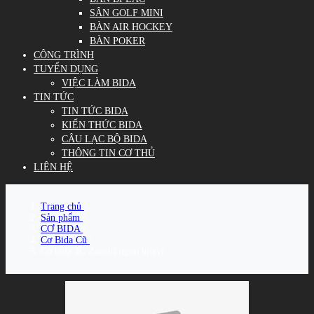
SÂN GOLF MINI
BÀN AIR HOCKEY
BÀN POKER
CÔNG TRÌNH
TUYỂN DỤNG
VIỆC LÀM BIDA
TIN TỨC
TIN TỨC BIDA
KIẾN THỨC BIDA
CÂU LẠC BỘ BIDA
THÔNG TIN CƠ THỦ
LIÊN HỆ
Trang chủ
/
Sản phẩm
/
CƠ BIDA
/
Cơ Bida Cũ
/
Cơ bida 3C Zanetti ngọn bilavi