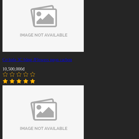
Cơ bida 3C băng JFlowers ngọn cacbon
10,500,000đ