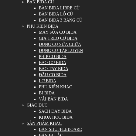
BÀN BIDA CŨ
BÀN BIDA LIBRE CŨ
BÀN BIDA LỖ CŨ
BÀN BIDA 3 BĂNG CŨ
PHỤ KIỆN BIDA
MÁY SỬA CƠ BIDA
GIÁ TREO CƠ BIDA
DỤNG CỤ SỬA CHỮA
DỤNG CỤ TẬP LUYỆN
PHÍP CƠ BIDA
BAO CƠ BIDA
BAO TAY BIDA
ĐẦU CƠ BIDA
LƠ BIDA
PHỤ KIỆN KHÁC
BI BIDA
VẢI BÀN BIDA
GIÁO DỤC
SÁCH DẠY BIDA
KHOÁ HỌC BIDA
SẢN PHẨM KHÁC
BÀN SHUFFLEBOARD
BÀN BI LẮC