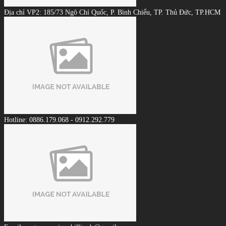
Địa chỉ VP2: 185/73 Ngô Chí Quốc, P. Bình Chiểu, TP. Thủ Đức, TP.HCM
Hotline: 0886.179.068 - 0912.292.779