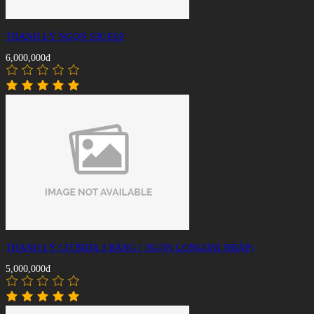
THANH LÝ NGỌN S30 E69
6,000,000đ
THANH LÝ CƠ BIDA 3 BĂNG ( NGỌN LONGONI NHẬP)
5,000,000đ