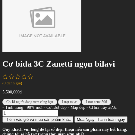
Cơ bida 3C Zanetti ngọn bilavi
(0 đánh giá)
5,500,000đ
Có
18
người đang xem cùng bạn
Lượt mua:
Lượt xem: 506
- Tình trạng : 98% mới - Cơ lướt đẹp - Mập đẹp - CHưa trầy xước
Thêm vào giỏ
và mua sản phẩm khác
Mua Ngay
Thanh toán ngay
Quý khách vui lòng để lại số điện thoại nếu sản phẩm này hết hàng,
chúng tôi sẽ hỗ trợ trong thời gian sớm nhất