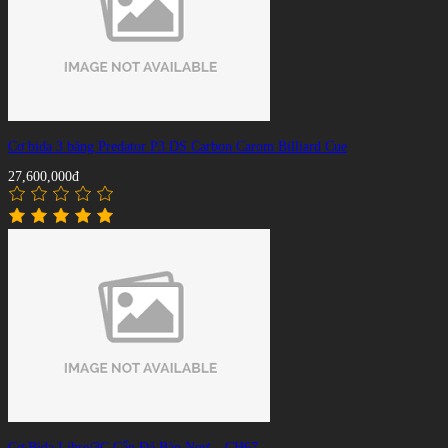
Cơ bida 3 băng Predator P3 DS Carbon Carom Billiard Cue
27,600,000đ
Cơ Bida Libre/3C Cẩn Đá Bào Ngư – CH67