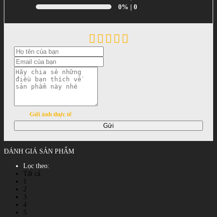
0%
| 0
Gửi ảnh thực tế
Gửi
ĐÁNH GIÁ SẢN PHẨM
Lọc theo:
Tất cả
1
2
3
4
5