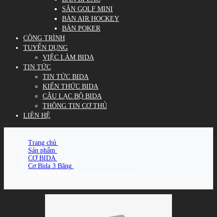
SÂN GOLF MINI
BÀN AIR HOCKEY
BÀN POKER
CÔNG TRÌNH
TUYỂN DỤNG
VIỆC LÀM BIDA
TIN TỨC
TIN TỨC BIDA
KIẾN THỨC BIDA
CÂU LẠC BỘ BIDA
THÔNG TIN CƠ THỦ
LIÊN HỆ
Trang chủ
/
Sản phẩm
/
CƠ BIDA
/
Cơ Bida 3 Băng
/
Cơ Bida 3 Băng Hanbat Kentaurus K44