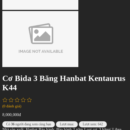
Cơ Bida 3 Băng Hanbat Kentaurus
K44
(0 đánh giá)
8,000,000đ
Có
36
người đang xem cùng bạn
Lượt mua:
Lượt xem: 642
Nhà sản xuất: Hanbat Bảo hành: Bảo hành 2 năm Loại cơ: 3 băng/ Libre