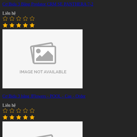
Cơ Bida 3 Băng Predator CRM SE PANTHERA 7-2
Liên hệ
Cơ Bida 3 băng JFlowers - POOL - Cue - Order
Liên hệ