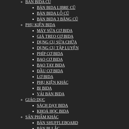
BÀN BIDA CŨ
BÀN BIDA LIBRE CŨ
BÀN BIDA LỖ CŨ
BÀN BIDA 3 BĂNG CŨ
PHỤ KIỆN BIDA
MÁY SỬA CƠ BIDA
GIÁ TREO CƠ BIDA
DỤNG CỤ SỬA CHỮA
DỤNG CỤ TẬP LUYỆN
PHÍP CƠ BIDA
BAO CƠ BIDA
BAO TAY BIDA
ĐẦU CƠ BIDA
LƠ BIDA
PHỤ KIỆN KHÁC
BI BIDA
VẢI BÀN BIDA
GIÁO DỤC
SÁCH DẠY BIDA
KHOÁ HỌC BIDA
SẢN PHẨM KHÁC
BÀN SHUFFLEBOARD
BÀN BI LẮC