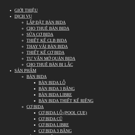
GIỚI THIỆU
DỊCH VỤ
LẮP ĐẶT BÀN BIDA
CHO THUÊ BÀN BIDA
SỬA CƠ BIDA
THIẾT KẾ CLB BIDA
THAY VẢI BÀN BIDA
THIẾT KẾ CƠ BIDA
TƯ VẤN MỞ QUÁN BIDA
CHO THUÊ BÀN BI LẮC
SẢN PHẨM
BÀN BIDA
BÀN BIDA LỖ
BÀN BIDA 3 BĂNG
BÀN BIDA LIBRE
BÀN BIDA THIẾT KẾ RIÊNG
CƠ BIDA
CƠ BIDA LỖ (POOL CUE)
CƠ BIDA CŨ
CƠ BIDA LIBRE
CƠ BIDA 3 BĂNG