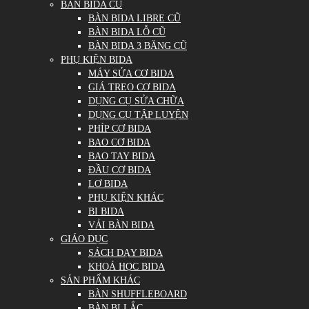
BÀN BIDA CŨ
BÀN BIDA LIBRE CŨ
BÀN BIDA LỖ CŨ
BÀN BIDA 3 BĂNG CŨ
PHỤ KIỆN BIDA
MÁY SỬA CƠ BIDA
GIÁ TREO CƠ BIDA
DỤNG CỤ SỬA CHỮA
DỤNG CỤ TẬP LUYỆN
PHÍP CƠ BIDA
BAO CƠ BIDA
BAO TAY BIDA
ĐẦU CƠ BIDA
LƠ BIDA
PHỤ KIỆN KHÁC
BI BIDA
VẢI BÀN BIDA
GIÁO DỤC
SÁCH DẠY BIDA
KHOÁ HỌC BIDA
SẢN PHẨM KHÁC
BÀN SHUFFLEBOARD
BÀN BI LẮC