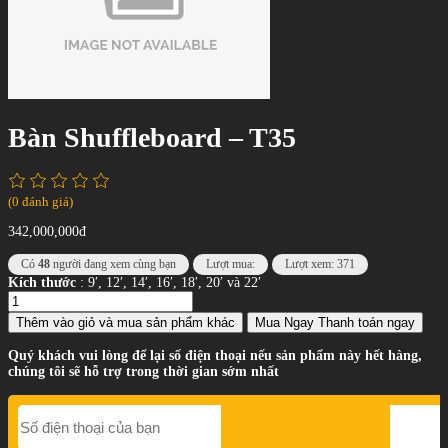
Bàn Shuffleboard – T35
(0 đánh giá)
342,000,000đ
Có
48
người đang xem cùng bạn
Lượt mua:
Lượt xem: 371
Kích thước
: 9′, 12′, 14′, 16′, 18′, 20′ và 22′
Thêm vào giỏ
và mua sản phẩm khác
Mua Ngay
Thanh toán ngay
Quý khách vui lòng để lại số điện thoại nếu sản phẩm này hết hàng,
chúng tôi sẽ hỗ trợ trong thời gian sớm nhất