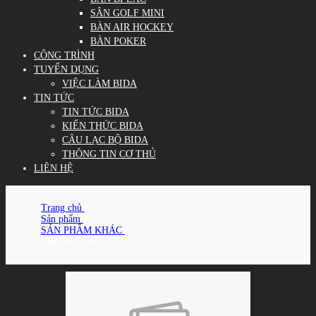
SÂN GOLF MINI
BÀN AIR HOCKEY
BÀN POKER
CÔNG TRÌNH
TUYỂN DỤNG
VIỆC LÀM BIDA
TIN TỨC
TIN TỨC BIDA
KIẾN THỨC BIDA
CÂU LẠC BỘ BIDA
THÔNG TIN CƠ THỦ
LIÊN HỆ
Trang chủ
/
Sản phẩm
/
SẢN PHẨM KHÁC
/
Bàn Shuffleboard – T35