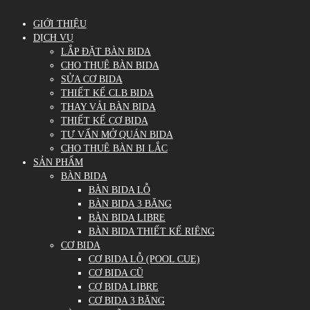
GIỚI THIỆU
DỊCH VỤ
LẮP ĐẶT BÀN BIDA
CHO THUÊ BÀN BIDA
SỬA CƠ BIDA
THIẾT KẾ CLB BIDA
THAY VẢI BÀN BIDA
THIẾT KẾ CƠ BIDA
TƯ VẤN MỞ QUÁN BIDA
CHO THUÊ BÀN BI LẮC
SẢN PHẨM
BÀN BIDA
BÀN BIDA LỖ
BÀN BIDA 3 BĂNG
BÀN BIDA LIBRE
BÀN BIDA THIẾT KẾ RIÊNG
CƠ BIDA
CƠ BIDA LỖ (POOL CUE)
CƠ BIDA CŨ
CƠ BIDA LIBRE
CƠ BIDA 3 BĂNG