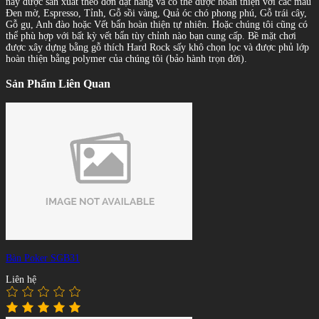
này được sản xuất theo đơn đặt hàng và có thể được hoàn thiện với các màu
Đen mờ, Espresso, Tỉnh, Gỗ sồi vàng, Quả óc chó phong phú, Gỗ trái cây,
Gỗ gụ, Anh đào hoặc Vết bẩn hoàn thiện tự nhiên. Hoặc chúng tôi cũng có
thể phù hợp với bất kỳ vết bẩn tùy chỉnh nào bạn cung cấp. Bề mặt chơi
được xây dựng bằng gỗ thích Hard Rock sấy khô chọn lọc và được phủ lớp
hoàn thiện bằng polymer của chúng tôi (bảo hành trọn đời).
Sản Phẩm Liên Quan
Bàn Poker SGB31
Liên hệ