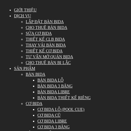
GIỚI THIỆU
DỊCH VỤ
LẮP ĐẶT BÀN BIDA
CHO THUÊ BÀN BIDA
SỬA CƠ BIDA
THIẾT KẾ CLB BIDA
THAY VẢI BÀN BIDA
THIẾT KẾ CƠ BIDA
TƯ VẤN MỞ QUÁN BIDA
CHO THUÊ BÀN BI LẮC
SẢN PHẨM
BÀN BIDA
BÀN BIDA LỖ
BÀN BIDA 3 BĂNG
BÀN BIDA LIBRE
BÀN BIDA THIẾT KẾ RIÊNG
CƠ BIDA
CƠ BIDA LỖ (POOL CUE)
CƠ BIDA CŨ
CƠ BIDA LIBRE
CƠ BIDA 3 BĂNG