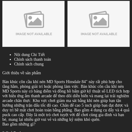
Nội dung Chi Tiết
Chính sách thanh toán
Chính sách chung
Giới thiệu về sản phẩm
Bàn khúc côn cầu khí nén MD Sports Hinsdale 84" này rất phù hợp cho
tầng hầm, phòng giải trí hoặc phòng làm việc. Bàn khúc côn cầu khí nén
MD Sports này có bảng điểm và đồng hồ bấm giờ kỹ thuật số LED tích hợp
với hiệu ứng âm thanh arcade để theo dõi diễn biến và mang lại trải nghiệm
arcade chân thực. Khu vực chơi giảm ma sát bằng khí nén giúp bạn tận
hưởng những trận đấu tốc độ cao. Chân đế cao 5 inch giúp bạn đạt được và
duy trì bề mặt chơi hoàn toàn bằng phẳng. Bao gồm 4 dụng cụ đẩy và 4 quả
puck cao cấp. Đây là một trò chơi tuyệt vời để chơi cùng gia đình và bạn
bè, mang lại nhiều giờ vui vẻ và những kỷ niệm khó quên.
Bao gồm những gì?