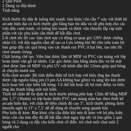
2 Quả Puck
2 Dụng cụ đẩy/đánh
Tính năng
Kích thước thi đấu & luồng khí mạnh: bàn khúc côn cầu 7' này với thiết kế
arcade hiện đại có kích thước gần bằng bàn thi đấu và rất phù hợp cho các
trận đấu cạnh tranh, có luồng khí mạnh và được vận chuyển lắp ráp một
phần với các phụ kiện cần thiết để bắt đầu chơi.
Lối chơi tốc độ cao: bàn chơi này có động cơ quạt gió 120V được chứng
nhận UL với dây nguồn cắm để tạo ra Lưu lượng khí 80 cfm trên toàn bộ
bàn giúp đẩy các quả bóng vào các thanh ray PVC ở hai bên, tạo nên lối
chơi nhanh chóng.
Chất lượng chế tạo: Viền bàn được làm từ MDF và PVC cán màng với lớp
hoàn thiện vân gỗ tự nhiên. Các góc được làm bằng nhựa đúc và bề mặt
chơi được làm từ MDF và phủ UV với kênh dẫn khí 12mm giúp quả bóng
di chuyển mượt mà.
Kiểu chơi arcade: Bộ tính điểm điện tử tích hợp với hiệu ứng âm thanh
được cấp nguồn bằng pin (3 pin AA không bao gồm) và sáng lên khi được
kích hoạt bởi cảm biến bắt bóng. Có thể bật hoặc tắt bộ tính điểm và hiệu
ứng âm thanh bằng một nút bấm.
Thiết kế chân đế ổn định & kích thước phòng phù hợp: Chân đế bằng MDF
dày 1,5” (36mm) và lớp hoàn thiện PVC cán màng màu bạc theo thiết kế
arcade hiện đại, với chân đế điều chỉnh độ cao 5”, kích thước phòng được
khuyến nghị là 13’ x 7,5’ để dễ dàng di chuyển xung quanh bàn.
Phụ kiện đi kèm: Bàn khúc côn cầu điện khí nén đi kèm với bộ phụ kiện
khúc côn cầu bàn đầy đủ để bắt đầu chơi ngay lập tức và bao gồm 2 quả
bóng và 2 dụng cụ đẩy cho kiểu chơi cổ điển. trò chơi một chọi một 2
người chơ