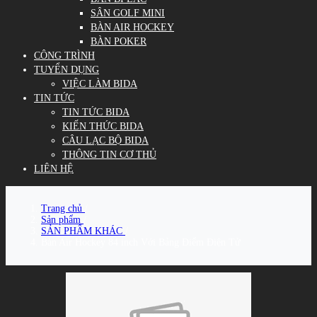
SÂN GOLF MINI
BÀN AIR HOCKEY
BÀN POKER
CÔNG TRÌNH
TUYỂN DỤNG
VIỆC LÀM BIDA
TIN TỨC
TIN TỨC BIDA
KIẾN THỨC BIDA
CÂU LẠC BỘ BIDA
THÔNG TIN CƠ THỦ
LIÊN HỆ
Trang chủ
/
Sản phẩm
/
SẢN PHẨM KHÁC
/
Bàn Air Hockey 84 inch Với Bảng Điểm Điện Tử