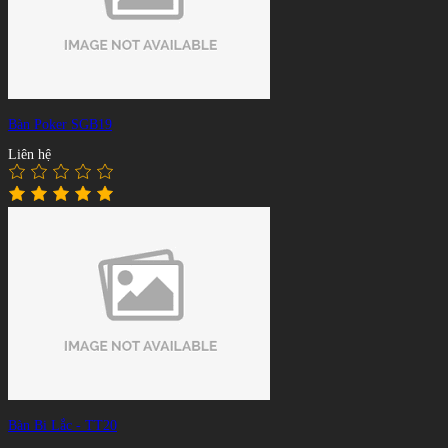
Bàn Poker SGB19
Liên hệ
Bàn Bi Lắc - TT20