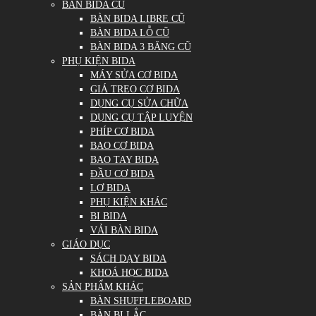
BÀN BIDA CŨ
BÀN BIDA LIBRE CŨ
BÀN BIDA LỖ CŨ
BÀN BIDA 3 BĂNG CŨ
PHỤ KIỆN BIDA
MÁY SỬA CƠ BIDA
GIÁ TREO CƠ BIDA
DỤNG CỤ SỬA CHỮA
DỤNG CỤ TẬP LUYỆN
PHÍP CƠ BIDA
BAO CƠ BIDA
BAO TAY BIDA
ĐẦU CƠ BIDA
LƠ BIDA
PHỤ KIỆN KHÁC
BI BIDA
VẢI BÀN BIDA
GIÁO DỤC
SÁCH DẠY BIDA
KHOÁ HỌC BIDA
SẢN PHẨM KHÁC
BÀN SHUFFLEBOARD
BÀN BI LẮC