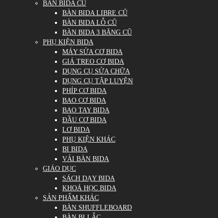
BÀN BIDA CŨ
BÀN BIDA LIBRE CŨ
BÀN BIDA LỖ CŨ
BÀN BIDA 3 BĂNG CŨ
PHỤ KIỆN BIDA
MÁY SỬA CƠ BIDA
GIÁ TREO CƠ BIDA
DỤNG CỤ SỬA CHỮA
DỤNG CỤ TẬP LUYỆN
PHÍP CƠ BIDA
BAO CƠ BIDA
BAO TAY BIDA
ĐẦU CƠ BIDA
LƠ BIDA
PHỤ KIỆN KHÁC
BI BIDA
VẢI BÀN BIDA
GIÁO DỤC
SÁCH DẠY BIDA
KHOÁ HỌC BIDA
SẢN PHẨM KHÁC
BÀN SHUFFLEBOARD
BÀN BI LẮC