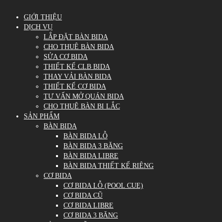
GIỚI THIỆU
DỊCH VỤ
LẮP ĐẶT BÀN BIDA
CHO THUÊ BÀN BIDA
SỬA CƠ BIDA
THIẾT KẾ CLB BIDA
THAY VẢI BÀN BIDA
THIẾT KẾ CƠ BIDA
TƯ VẤN MỞ QUÁN BIDA
CHO THUÊ BÀN BI LẮC
SẢN PHẨM
BÀN BIDA
BÀN BIDA LỖ
BÀN BIDA 3 BĂNG
BÀN BIDA LIBRE
BÀN BIDA THIẾT KẾ RIÊNG
CƠ BIDA
CƠ BIDA LỖ (POOL CUE)
CƠ BIDA CŨ
CƠ BIDA LIBRE
CƠ BIDA 3 BĂNG