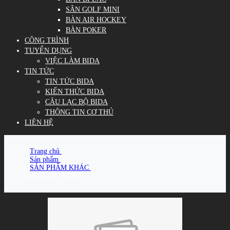
SÂN GOLF MINI
BÀN AIR HOCKEY
BÀN POKER
CÔNG TRÌNH
TUYỂN DỤNG
VIỆC LÀM BIDA
TIN TỨC
TIN TỨC BIDA
KIẾN THỨC BIDA
CÂU LẠC BỘ BIDA
THÔNG TIN CƠ THỦ
LIÊN HỆ
Trang chủ
/
Sản phẩm
/
SẢN PHẨM KHÁC
/
Bàn Poker SGB24