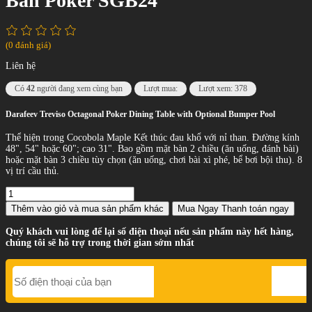
Bàn Poker SGB24
(0 đánh giá)
Liên hệ
Có
42
người đang xem cùng bạn
Lượt mua:
Lượt xem: 378
Darafeev Treviso Octagonal Poker Dining Table with Optional Bumper Pool
Thể hiện trong Cocobola Maple Kết thúc đau khổ với nỉ than. Đường kính
48", 54" hoặc 60"; cao 31". Bao gồm mặt bàn 2 chiều (ăn uống, đánh bài)
hoặc mặt bàn 3 chiều tùy chọn (ăn uống, chơi bài xì phé, bể bơi bội thu). 8
vị trí cầu thủ.
Thêm vào giỏ
và mua sản phẩm khác
Mua Ngay
Thanh toán ngay
Quý khách vui lòng để lại số điện thoại nếu sản phẩm này hết hàng,
chúng tôi sẽ hỗ trợ trong thời gian sớm nhất