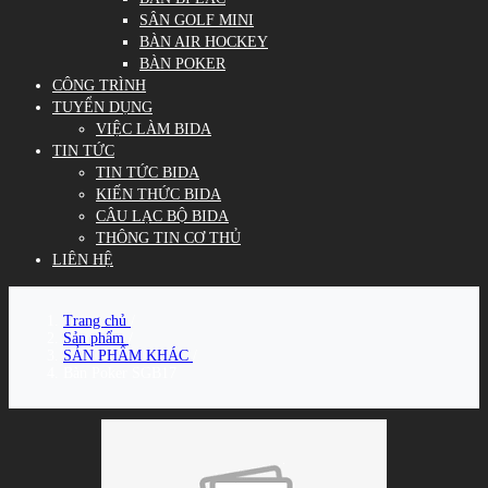
SÂN GOLF MINI
BÀN AIR HOCKEY
BÀN POKER
CÔNG TRÌNH
TUYỂN DỤNG
VIỆC LÀM BIDA
TIN TỨC
TIN TỨC BIDA
KIẾN THỨC BIDA
CÂU LẠC BỘ BIDA
THÔNG TIN CƠ THỦ
LIÊN HỆ
Trang chủ
/
Sản phẩm
/
SẢN PHẨM KHÁC
/
Bàn Poker SGB17