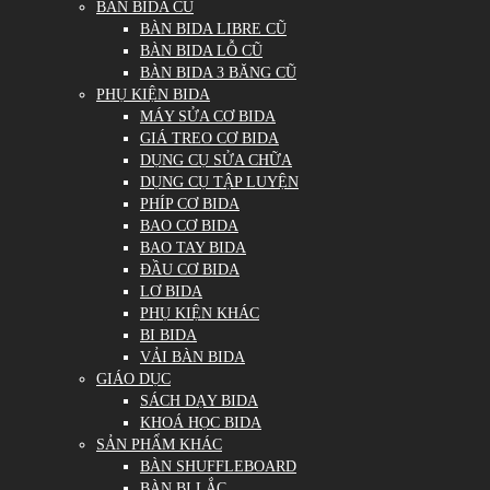
BÀN BIDA CŨ
BÀN BIDA LIBRE CŨ
BÀN BIDA LỖ CŨ
BÀN BIDA 3 BĂNG CŨ
PHỤ KIỆN BIDA
MÁY SỬA CƠ BIDA
GIÁ TREO CƠ BIDA
DỤNG CỤ SỬA CHỮA
DỤNG CỤ TẬP LUYỆN
PHÍP CƠ BIDA
BAO CƠ BIDA
BAO TAY BIDA
ĐẦU CƠ BIDA
LƠ BIDA
PHỤ KIỆN KHÁC
BI BIDA
VẢI BÀN BIDA
GIÁO DỤC
SÁCH DẠY BIDA
KHOÁ HỌC BIDA
SẢN PHẨM KHÁC
BÀN SHUFFLEBOARD
BÀN BI LẮC