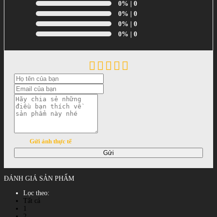
0%
| 0
0%
| 0
0%
| 0
0%
| 0
Gửi ảnh thực tế
Gửi
ĐÁNH GIÁ SẢN PHẨM
Lọc theo:
Tất cả
1
2