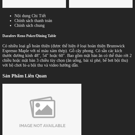
Nội dung Chi Tiết
Chính sách thanh toán
Chính sách chung
Darafeev Reno Poker/Dining Table
Có nhiều loại gỗ hoàn thiện (được thể hiện ở loại hoàn thiện Brunswick
Espresso Maple với nỉ màu xám thép). Gỗ cây phong. Có sẵn các kích
thước đường kính 48", 54" hoặc 60". Bao gồm mặt bàn ăn có thể tháo rời 2
chiều hoặc mặt bàn 3 chiều tùy chọn (ăn uống, bài xì phé, bể bơi bội thu)
với bộ chơi bi-a bội thu và video hướng dẫn.
Sản Phẩm Liên Quan