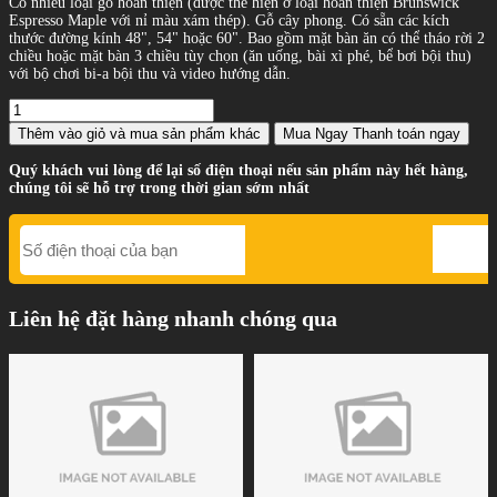
Có nhiều loại gỗ hoàn thiện (được thể hiện ở loại hoàn thiện Brunswick
Espresso Maple với nỉ màu xám thép). Gỗ cây phong. Có sẵn các kích
thước đường kính 48", 54" hoặc 60". Bao gồm mặt bàn ăn có thể tháo rời 2
chiều hoặc mặt bàn 3 chiều tùy chọn (ăn uống, bài xì phé, bể bơi bội thu)
với bộ chơi bi-a bội thu và video hướng dẫn.
Thêm vào giỏ
và mua sản phẩm khác
Mua Ngay
Thanh toán ngay
Quý khách vui lòng để lại số điện thoại nếu sản phẩm này hết hàng,
chúng tôi sẽ hỗ trợ trong thời gian sớm nhất
Liên hệ đặt hàng nhanh chóng qua