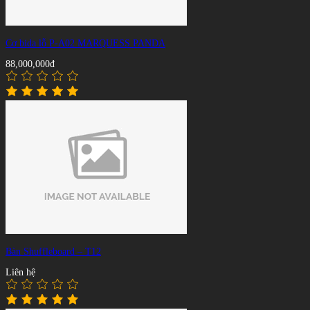
Cơ bida lỗ P-A02 MARQUESS PANDA
88,000,000đ
Bàn Shuffleboard – T12
Liên hệ