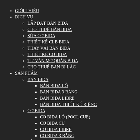
GIỚI THIỆU
DỊCH VỤ
LẮP ĐẶT BÀN BIDA
CHO THUÊ BÀN BIDA
SỬA CƠ BIDA
THIẾT KẾ CLB BIDA
THAY VẢI BÀN BIDA
THIẾT KẾ CƠ BIDA
TƯ VẤN MỞ QUÁN BIDA
CHO THUÊ BÀN BI LẮC
SẢN PHẨM
BÀN BIDA
BÀN BIDA LỖ
BÀN BIDA 3 BĂNG
BÀN BIDA LIBRE
BÀN BIDA THIẾT KẾ RIÊNG
CƠ BIDA
CƠ BIDA LỖ (POOL CUE)
CƠ BIDA CŨ
CƠ BIDA LIBRE
CƠ BIDA 3 BĂNG