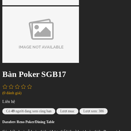
Bàn Poker SGB17
(0 đánh giá)
Liên hệ
Có
49
người đang xem cùng bạn
Lượt mua:
Lượt xem: 386
Darafeev Reno Poker/Dining Table