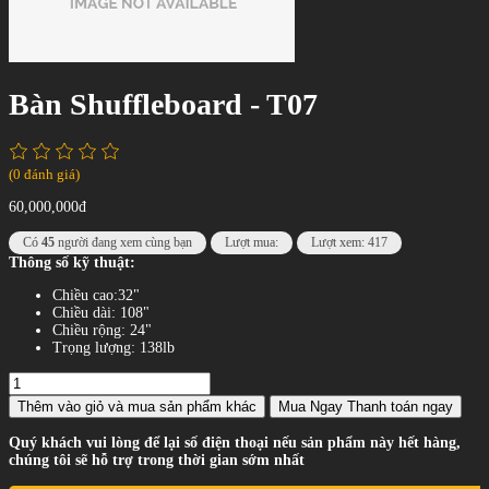
Bàn Shuffleboard - T07
(0 đánh giá)
60,000,000đ
Có
45
người đang xem cùng bạn
Lượt mua:
Lượt xem: 417
Thông số kỹ thuật:
Chiều cao:32"
Chiều dài: 108"
Chiều rộng: 24"
Trọng lượng: 138lb
Thêm vào giỏ
và mua sản phẩm khác
Mua Ngay
Thanh toán ngay
Quý khách vui lòng để lại số điện thoại nếu sản phẩm này hết hàng,
chúng tôi sẽ hỗ trợ trong thời gian sớm nhất