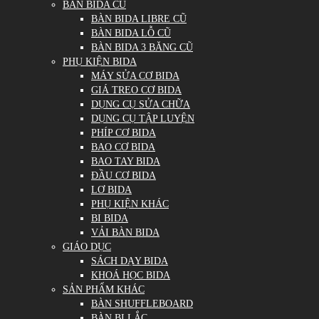
BÀN BIDA CŨ
BÀN BIDA LIBRE CŨ
BÀN BIDA LỖ CŨ
BÀN BIDA 3 BĂNG CŨ
PHỤ KIỆN BIDA
MÁY SỬA CƠ BIDA
GIÁ TREO CƠ BIDA
DỤNG CỤ SỬA CHỮA
DỤNG CỤ TẬP LUYỆN
PHÍP CƠ BIDA
BAO CƠ BIDA
BAO TAY BIDA
ĐẦU CƠ BIDA
LƠ BIDA
PHỤ KIỆN KHÁC
BI BIDA
VẢI BÀN BIDA
GIÁO DỤC
SÁCH DẠY BIDA
KHOÁ HỌC BIDA
SẢN PHẨM KHÁC
BÀN SHUFFLEBOARD
BÀN BI LẮC