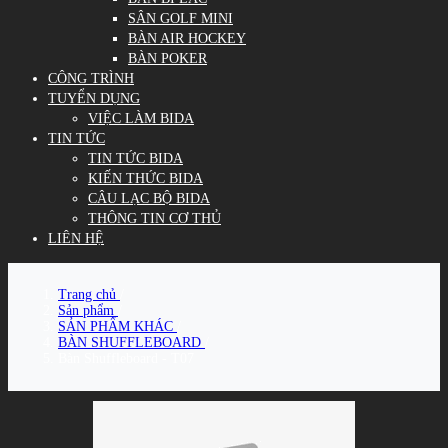
SÂN GOLF MINI
BÀN AIR HOCKEY
BÀN POKER
CÔNG TRÌNH
TUYỂN DỤNG
VIỆC LÀM BIDA
TIN TỨC
TIN TỨC BIDA
KIẾN THỨC BIDA
CÂU LẠC BỘ BIDA
THÔNG TIN CƠ THỦ
LIÊN HỆ
Trang chủ
/
Sản phẩm
/
SẢN PHẨM KHÁC
/
BÀN SHUFFLEBOARD
/
Bàn Shuffleboard - T07