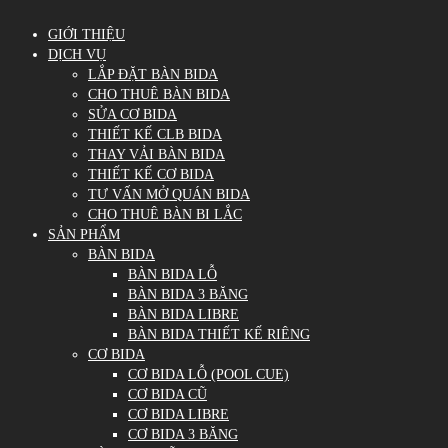
GIỚI THIỆU
DỊCH VỤ
LẮP ĐẶT BÀN BIDA
CHO THUÊ BÀN BIDA
SỬA CƠ BIDA
THIẾT KẾ CLB BIDA
THAY VẢI BÀN BIDA
THIẾT KẾ CƠ BIDA
TƯ VẤN MỞ QUÁN BIDA
CHO THUÊ BÀN BI LẮC
SẢN PHẨM
BÀN BIDA
BÀN BIDA LỖ
BÀN BIDA 3 BĂNG
BÀN BIDA LIBRE
BÀN BIDA THIẾT KẾ RIÊNG
CƠ BIDA
CƠ BIDA LỖ (POOL CUE)
CƠ BIDA CŨ
CƠ BIDA LIBRE
CƠ BIDA 3 BĂNG