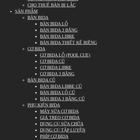
CHO THUÊ BÀN BI LẮC
SẢN PHẨM
BÀN BIDA
BÀN BIDA LỖ
BÀN BIDA 3 BĂNG
BÀN BIDA LIBRE
BÀN BIDA THIẾT KẾ RIÊNG
CƠ BIDA
CƠ BIDA LỖ (POOL CUE)
CƠ BIDA CŨ
CƠ BIDA LIBRE
CƠ BIDA 3 BĂNG
BÀN BIDA CŨ
BÀN BIDA LIBRE CŨ
BÀN BIDA LỖ CŨ
BÀN BIDA 3 BĂNG CŨ
PHỤ KIỆN BIDA
MÁY SỬA CƠ BIDA
GIÁ TREO CƠ BIDA
DỤNG CỤ SỬA CHỮA
DỤNG CỤ TẬP LUYỆN
PHÍP CƠ BIDA