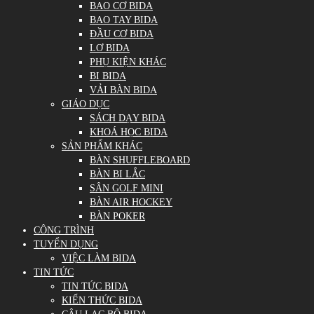
BAO CƠ BIDA
BAO TAY BIDA
ĐẦU CƠ BIDA
LƠ BIDA
PHỤ KIỆN KHÁC
BI BIDA
VẢI BÀN BIDA
GIÁO DỤC
SÁCH DẠY BIDA
KHOÁ HỌC BIDA
SẢN PHẨM KHÁC
BÀN SHUFFLEBOARD
BÀN BI LẮC
SÂN GOLF MINI
BÀN AIR HOCKEY
BÀN POKER
CÔNG TRÌNH
TUYỂN DỤNG
VIỆC LÀM BIDA
TIN TỨC
TIN TỨC BIDA
KIẾN THỨC BIDA