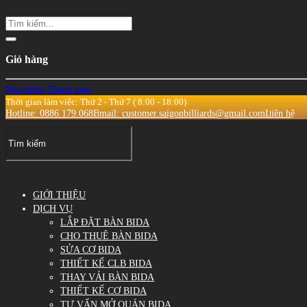
Giỏ hàng
Mua thêm
Thanh toán
Thời gian làm việc: Thứ 2 - Thứ 7 ( 8:00 - 18:00)
Hotline: 0886.179.068
Email: customer.saigonbilliards@gmail.com
Liên hệ
GIỚI THIỆU
DỊCH VỤ
LẮP ĐẶT BÀN BIDA
CHO THUÊ BÀN BIDA
SỬA CƠ BIDA
THIẾT KẾ CLB BIDA
THAY VẢI BÀN BIDA
THIẾT KẾ CƠ BIDA
TƯ VẤN MỞ QUÁN BIDA