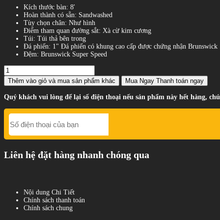
Kích thước bàn: 8'
Hoàn thành có sẵn: Sandwashed
Tùy chọn chân: Như hình
Điểm tham quan đường sắt: Xà cừ kim cương
Túi: Túi thả bên trong
Đá phiến: 1" Đá phiến có khung cao cấp được chứng nhận Brunswick
Đệm: Brunswick Super Speed
Thêm vào giỏ
và mua sản phẩm khác
Mua Ngay
Thanh toán ngay
Quý khách vui lòng để lại số điện thoại nếu sản phẩm này hết hàng, chú
Liên hệ đặt hàng nhanh chóng qua
Nội dung Chi Tiết
Chính sách thanh toán
Chính sách chung