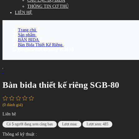
CÂU LẠC BỘ BIDA
THÔNG TIN CƠ THỦ
LIÊN HỆ
Trang chủ
/
Sản phẩm
/
BÀN BIDA
/
Bàn Bida Thiết Kế Riêng
/
Bàn bida thiết kế riêng SGB-80
Bàn bida thiết kế riêng SGB-80
(0 đánh giá)
Liên hệ
Có
5
người đang xem cùng bạn
Lượt mua:
Lượt xem: 485
Thông số kỹ thuật :