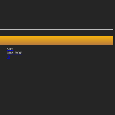
Sales
0886179068
0