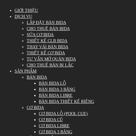
GIỚI THIỆU
DỊCH VỤ
LẮP ĐẶT BÀN BIDA
CHO THUÊ BÀN BIDA
SỬA CƠ BIDA
THIẾT KẾ CLB BIDA
THAY VẢI BÀN BIDA
THIẾT KẾ CƠ BIDA
TƯ VẤN MỞ QUÁN BIDA
CHO THUÊ BÀN BI LẮC
SẢN PHẨM
BÀN BIDA
BÀN BIDA LỖ
BÀN BIDA 3 BĂNG
BÀN BIDA LIBRE
BÀN BIDA THIẾT KẾ RIÊNG
CƠ BIDA
CƠ BIDA LỖ (POOL CUE)
CƠ BIDA CŨ
CƠ BIDA LIBRE
CƠ BIDA 3 BĂNG