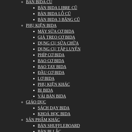
BÀN BIDA CŨ
BÀN BIDA LIBRE CŨ
BÀN BIDA LỖ CŨ
BÀN BIDA 3 BĂNG CŨ
PHỤ KIỆN BIDA
MÁY SỬA CƠ BIDA
GIÁ TREO CƠ BIDA
DỤNG CỤ SỬA CHỮA
DỤNG CỤ TẬP LUYỆN
PHÍP CƠ BIDA
BAO CƠ BIDA
BAO TAY BIDA
ĐẦU CƠ BIDA
LƠ BIDA
PHỤ KIỆN KHÁC
BI BIDA
VẢI BÀN BIDA
GIÁO DỤC
SÁCH DẠY BIDA
KHOÁ HỌC BIDA
SẢN PHẨM KHÁC
BÀN SHUFFLEBOARD
BÀN BI LẮC