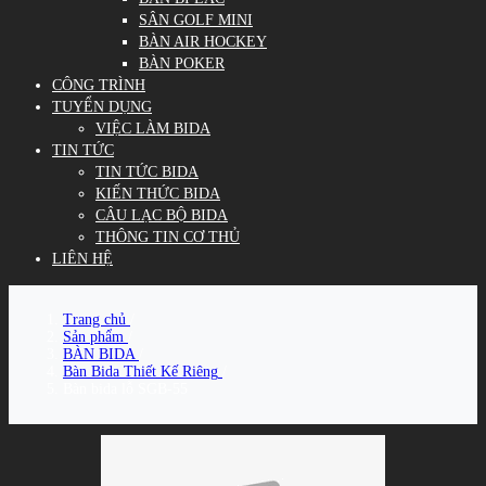
SÂN GOLF MINI
BÀN AIR HOCKEY
BÀN POKER
CÔNG TRÌNH
TUYỂN DỤNG
VIỆC LÀM BIDA
TIN TỨC
TIN TỨC BIDA
KIẾN THỨC BIDA
CÂU LẠC BỘ BIDA
THÔNG TIN CƠ THỦ
LIÊN HỆ
Trang chủ
/
Sản phẩm
/
BÀN BIDA
/
Bàn Bida Thiết Kế Riêng
/
Bàn bida lỗ SGB-55