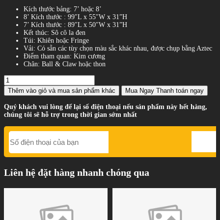
Kích thước bảng: 7’ hoặc 8’
8’ Kích thước : 99″L x 55″W x 31”H
7’ Kích thước : 89″L x 50″W x 31”H
Kết thúc: Sô cô la đen
Túi: Khiên hoặc Fringe
Vải: Có sẵn các tùy chọn màu sắc khác nhau, được chụp bằng Aztec
Điểm tham quan: Kim cương
Chân: Ball & Claw hoặc thon
Thêm vào giỏ
và mua sản phẩm khác
Mua Ngay
Thanh toán ngay
Quý khách vui lòng để lại số điện thoại nếu sản phẩm này hết hàng,
chúng tôi sẽ hỗ trợ trong thời gian sớm nhất
Liên hệ đặt hàng nhanh chóng qua