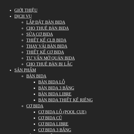
GIỚI THIỆU
DỊCH VỤ
LẮP ĐẶT BÀN BIDA
CHO THUÊ BÀN BIDA
SỬA CƠ BIDA
THIẾT KẾ CLB BIDA
THAY VẢI BÀN BIDA
THIẾT KẾ CƠ BIDA
TƯ VẤN MỞ QUÁN BIDA
CHO THUÊ BÀN BI LẮC
SẢN PHẨM
BÀN BIDA
BÀN BIDA LỖ
BÀN BIDA 3 BĂNG
BÀN BIDA LIBRE
BÀN BIDA THIẾT KẾ RIÊNG
CƠ BIDA
CƠ BIDA LỖ (POOL CUE)
CƠ BIDA CŨ
CƠ BIDA LIBRE
CƠ BIDA 3 BĂNG