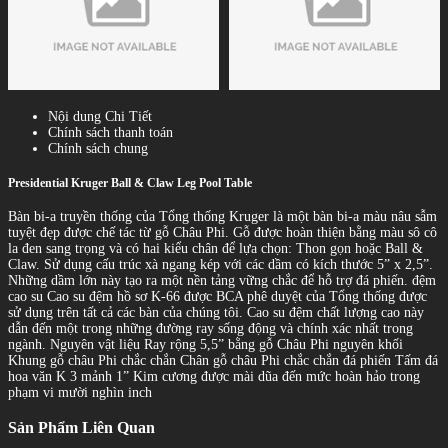
Nội dung Chi Tiết
Chính sách thanh toán
Chính sách chung
Presidential Kruger Ball & Claw Leg Pool Table
Bàn bi-a truyền thống của Tổng thống Kruger là một bàn bi-a màu nâu sẫm
tuyệt đẹp được chế tác từ gỗ Châu Phi. Gỗ được hoàn thiện bằng màu sô cô
la đen sang trọng và có hai kiểu chân để lựa chọn: Thon gọn hoặc Ball &
Claw. Sử dụng cấu trúc xà ngang kép với các dầm có kích thước 5” x 2,5”.
Những dầm lớn này tạo ra một nền tảng vững chắc để hỗ trợ đá phiến. đệm
cao su Cao su đệm hồ sơ K-66 được BCA phê duyệt của Tổng thống được
sử dụng trên tất cả các bàn của chúng tôi. Cao su đệm chất lượng cao này
dẫn đến một trong những đường ray sống động và chính xác nhất trong
ngành. Nguyên vật liệu Ray rộng 5,5” bằng gỗ Châu Phi nguyên khối
Khung gỗ châu Phi chắc chắn Chân gỗ châu Phi chắc chắn đá phiến Tấm đá
hoa văn K 3 mảnh 1” Kim cương được mài dũa đến mức hoàn hảo trong
phạm vi mười nghìn inch
Sản Phẩm Liên Quan