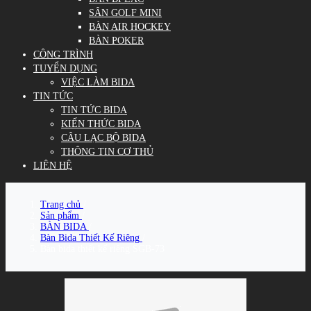
SÂN GOLF MINI
BÀN AIR HOCKEY
BÀN POKER
CÔNG TRÌNH
TUYỂN DỤNG
VIỆC LÀM BIDA
TIN TỨC
TIN TỨC BIDA
KIẾN THỨC BIDA
CÂU LẠC BỘ BIDA
THÔNG TIN CƠ THỦ
LIÊN HỆ
Trang chủ
/
Sản phẩm
/
BÀN BIDA
/
Bàn Bida Thiết Kế Riêng
/
Bàn bida thiết kế riêng SGB-73