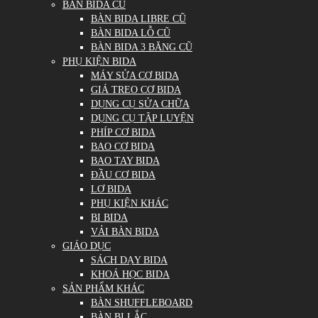
BÀN BIDA CŨ
BÀN BIDA LIBRE CŨ
BÀN BIDA LỖ CŨ
BÀN BIDA 3 BĂNG CŨ
PHỤ KIỆN BIDA
MÁY SỬA CƠ BIDA
GIÁ TREO CƠ BIDA
DỤNG CỤ SỬA CHỮA
DỤNG CỤ TẬP LUYỆN
PHÍP CƠ BIDA
BAO CƠ BIDA
BAO TAY BIDA
ĐẦU CƠ BIDA
LƠ BIDA
PHỤ KIỆN KHÁC
BI BIDA
VẢI BÀN BIDA
GIÁO DỤC
SÁCH DẠY BIDA
KHOÁ HỌC BIDA
SẢN PHẨM KHÁC
BÀN SHUFFLEBOARD
BÀN BI LẮC