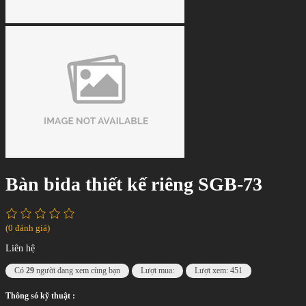
Bàn bida thiết kế riêng SGB-73
(0 đánh giá)
Liên hệ
Có
29
người đang xem cùng bạn
Lượt mua:
Lượt xem: 451
Thông só kỹ thuật :