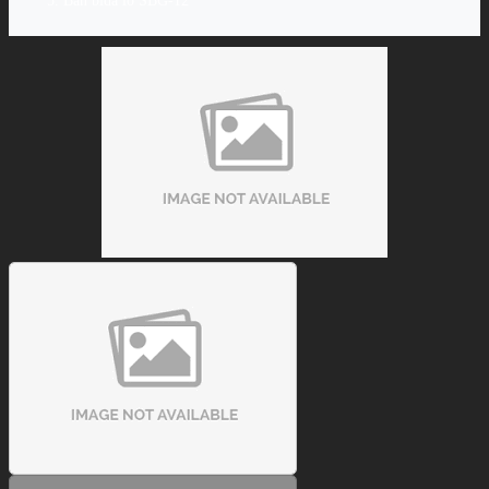
Bàn bida lỗ SBG-12