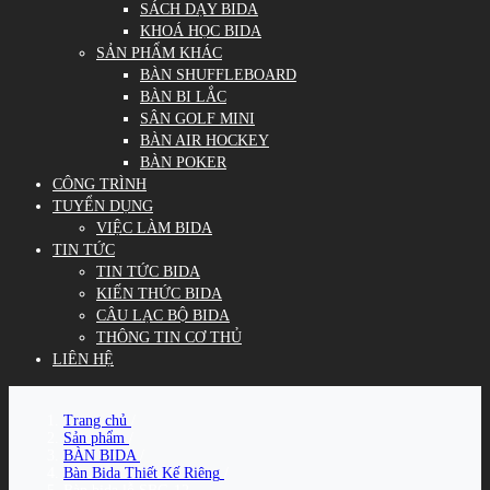
SÁCH DẠY BIDA
KHOÁ HỌC BIDA
SẢN PHẨM KHÁC
BÀN SHUFFLEBOARD
BÀN BI LẮC
SÂN GOLF MINI
BÀN AIR HOCKEY
BÀN POKER
CÔNG TRÌNH
TUYỂN DỤNG
VIỆC LÀM BIDA
TIN TỨC
TIN TỨC BIDA
KIẾN THỨC BIDA
CÂU LẠC BỘ BIDA
THÔNG TIN CƠ THỦ
LIÊN HỆ
Trang chủ
/
Sản phẩm
/
BÀN BIDA
/
Bàn Bida Thiết Kế Riêng
/