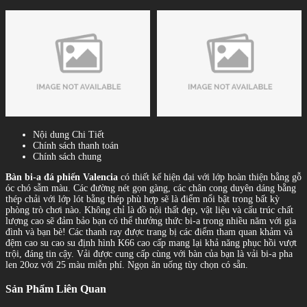
Nội dung Chi Tiết
Chính sách thanh toán
Chính sách chung
Bàn bi-a đá phiến Valencia
có thiết kế hiện đại với lớp hoàn thiện bằng gỗ
óc chó sẫm màu. Các đường nét gọn gàng, các chân cong duyên dáng bằng
thép chải với lớp lót bằng thép phù hợp sẽ là điểm nổi bật trong bất kỳ
phòng trò chơi nào. Không chỉ là đồ nội thất đẹp, vật liệu và cấu trúc chất
lượng cao sẽ đảm bảo bạn có thể thưởng thức bi-a trong nhiều năm với gia
đình và bạn bè! Các thanh ray được trang bị các điểm tham quan khảm và
đệm cao su cao su định hình K66 cao cấp mang lại khả năng phục hồi vượt
trội, đáng tin cậy. Vải được cung cấp cùng với bàn của bạn là vải bi-a pha
len 20oz với 25 màu miễn phí. Ngọn ăn uống tùy chọn có sẵn.
Sản Phẩm Liên Quan