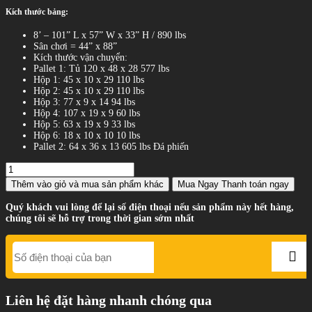
Kích thước bảng:
8’ – 101” L x 57” W x 33” H / 890 lbs
Sân chơi = 44” x 88”
Kích thước vận chuyển:
Pallet 1: Tủ 120 x 48 x 28 577 lbs
Hộp 1: 45 x 10 x 29 110 lbs
Hộp 2: 45 x 10 x 29 110 lbs
Hộp 3: 77 x 9 x 14 94 lbs
Hộp 4: 107 x 19 x 9 60 lbs
Hộp 5: 63 x 19 x 9 33 lbs
Hộp 6: 18 x 10 x 10 10 lbs
Pallet 2: 64 x 36 x 13 605 lbs Đá phiến
Thêm vào giỏ
và mua sản phẩm khác
Mua Ngay
Thanh toán ngay
Quý khách vui lòng để lại số điện thoại nếu sản phẩm này hết hàng,
chúng tôi sẽ hỗ trợ trong thời gian sớm nhất
Liên hệ đặt hàng nhanh chóng qua