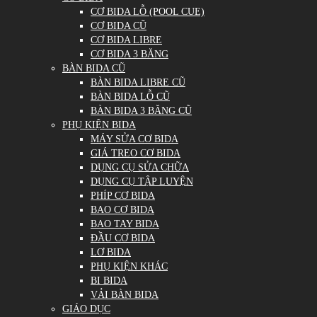
CƠ BIDA LỖ (POOL CUE)
CƠ BIDA CŨ
CƠ BIDA LIBRE
CƠ BIDA 3 BĂNG
BÀN BIDA CŨ
BÀN BIDA LIBRE CŨ
BÀN BIDA LỖ CŨ
BÀN BIDA 3 BĂNG CŨ
PHỤ KIỆN BIDA
MÁY SỬA CƠ BIDA
GIÁ TREO CƠ BIDA
DỤNG CỤ SỬA CHỮA
DỤNG CỤ TẬP LUYỆN
PHÍP CƠ BIDA
BAO CƠ BIDA
BAO TAY BIDA
ĐẦU CƠ BIDA
LƠ BIDA
PHỤ KIỆN KHÁC
BI BIDA
VẢI BÀN BIDA
GIÁO DỤC