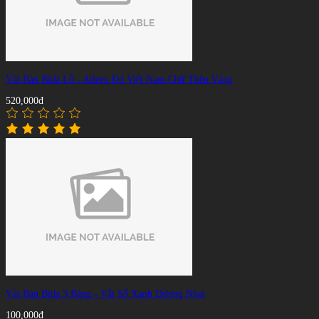
Vải Bàn Bida Lỗ - Aileex Đỏ Việt Nam Chữ Thêu Vàng
520,000đ
Vải Bàn Bida 3 Băng - Vắt Sổ Xanh Dương Nhạt
100,000đ