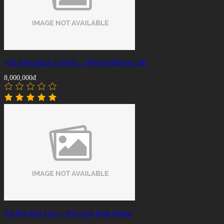
VẢI BÀN BIDA 3 BĂNG - IWAN SIMONIS 300
8,000,000đ
Vải Bàn Bida Libre - Pho Láng Xanh Dương