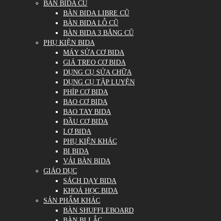
BÀN BIDA CŨ
BÀN BIDA LIBRE CŨ
BÀN BIDA LỖ CŨ
BÀN BIDA 3 BĂNG CŨ
PHỤ KIỆN BIDA
MÁY SỬA CƠ BIDA
GIÁ TREO CƠ BIDA
DỤNG CỤ SỬA CHỮA
DỤNG CỤ TẬP LUYỆN
PHÍP CƠ BIDA
BAO CƠ BIDA
BAO TAY BIDA
ĐẦU CƠ BIDA
LƠ BIDA
PHỤ KIỆN KHÁC
BI BIDA
VẢI BÀN BIDA
GIÁO DỤC
SÁCH DẠY BIDA
KHOÁ HỌC BIDA
SẢN PHẨM KHÁC
BÀN SHUFFLEBOARD
BÀN BI LẮC