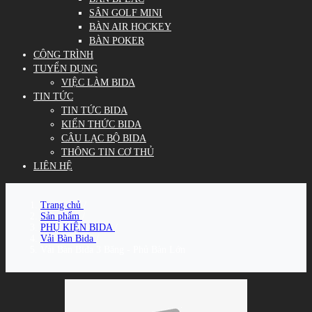
SÂN GOLF MINI
BÀN AIR HOCKEY
BÀN POKER
CÔNG TRÌNH
TUYỂN DỤNG
VIỆC LÀM BIDA
TIN TỨC
TIN TỨC BIDA
KIẾN THỨC BIDA
CÂU LẠC BỘ BIDA
THÔNG TIN CƠ THỦ
LIÊN HỆ
Trang chủ
/
Sản phẩm
/
PHỤ KIỆN BIDA
/
Vải Bàn Bida
/
Vải Bàn Bida 3 Băng - Phủ Bàn Lớn