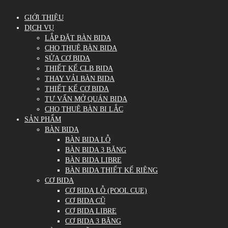
GIỚI THIỆU
DỊCH VỤ
LẮP ĐẶT BÀN BIDA
CHO THUÊ BÀN BIDA
SỬA CƠ BIDA
THIẾT KẾ CLB BIDA
THAY VẢI BÀN BIDA
THIẾT KẾ CƠ BIDA
TƯ VẤN MỞ QUÁN BIDA
CHO THUÊ BÀN BI LẮC
SẢN PHẨM
BÀN BIDA
BÀN BIDA LỖ
BÀN BIDA 3 BĂNG
BÀN BIDA LIBRE
BÀN BIDA THIẾT KẾ RIÊNG
CƠ BIDA
CƠ BIDA LỖ (POOL CUE)
CƠ BIDA CŨ
CƠ BIDA LIBRE
CƠ BIDA 3 BĂNG