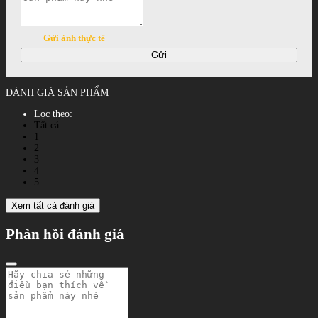
Gửi ảnh thực tế
Gửi
ĐÁNH GIÁ SẢN PHẨM
Lọc theo:
Tất cả
1
2
3
4
5
Xem tất cả đánh giá
Phản hồi đánh giá