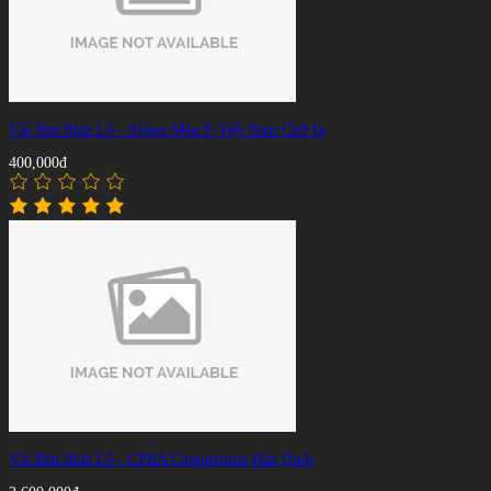
Vải Bàn Bida Lỗ - Aileex Màu E Việt Nam Chữ In
400,000đ
Vải Bàn Bida Lỗ - CPBA Competition Hàn Quốc