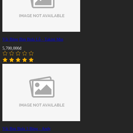
Vải Băng Bàn Bida Lỗ - Takini Min
5,700,000đ
Vải Bàn Bida 3 Băng - Andy