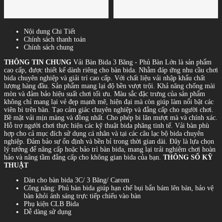
Nội dung Chi Tiết
Chính sách thanh toán
Chính sách chung
THÔNG TIN CHUNG
Vải Bàn Bida 3 Băng - Phủ Bàn Lớn là sản phẩm
cao cấp, được thiết kế dành riêng cho bàn bida. Nhằm đáp ứng nhu cầu chơi
bida chuyên nghiệp và giải trí cao cấp. Với chất liệu vải nhập khẩu chất
lượng hàng đầu. Sản phẩm mang lại độ bền vượt trội. Khả năng chống mài
mòn và đảm bảo hiệu suất chơi tối ưu. Màu sắc đặc trưng của sản phẩm
không chỉ mang lại vẻ đẹp mạnh mẽ, hiện đại mà còn giúp làm nổi bật các
viên bi trên bàn. Tạo cảm giác chuyên nghiệp và đẳng cấp cho người chơi.
Bề mặt vải mịn màng và đồng nhất. Cho phép bi lăn mượt mà và chính xác.
Hỗ trợ người chơi thực hiện các kỹ thuật bida phăng tinh tế. Vải bàn phù
hợp cho cả mục đích sử dụng cá nhân và tại các câu lạc bộ bida chuyên
nghiệp. Đảm bảo sự ổn định và bền bỉ trong thời gian dài. Đây là lựa chọn
lý tưởng để nâng cấp hoặc bảo trì bàn bida, mang lại trải nghiệm chơi hoàn
hảo và nâng tầm đẳng cấp cho không gian bida của bạn.
THÔNG SỐ KỸ
THUẬT
Dàn cho bàn bida 3C/ 3 Băng/ Carom
Công năng: Phủ bàn bida giúp hạn chế bụi bẩn bám lên bàn, bảo vệ
bàn khỏi ánh sáng trực tiếp chiếu vào bàn
Phụ kiện CLB Bida
Dễ dàng sử dụng