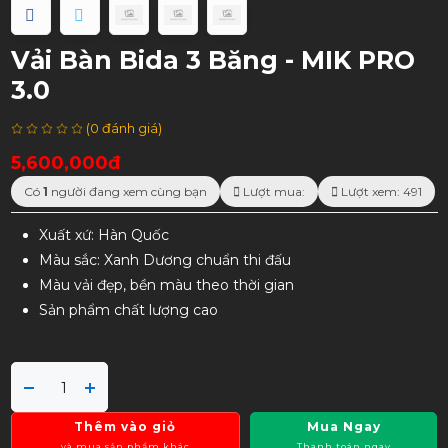
Vải Bàn Bida 3 Băng - MIK PRO
3.0
(0 đánh giá)
5,600,000đ
Có
1
người đang xem cùng bạn
Lượt mua:
Lượt xem: 491
Xuất xứ: Hàn Quốc
Màu sắc: Xanh Dương chuẩn thi đấu
Màu vải đẹp, bền màu theo thời gian
Sản phẩm chất lượng cao
Thêm vào giỏ
Mua Ngay
và mua sản phẩm khác
Thanh toán ngay