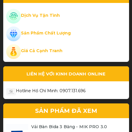
Thiết kế đẹp chất lượng
Dịch Vụ Tận Tình
Sản Phẩm Chất Lượng
Phạm Thành Hiếu
Giá Cả Cạnh Tranh
Cơ bida chất
LIÊN HỆ VỚI KINH DOANH ONLINE
Hotline Hồ Chí Minh: 0907.131.696
SẢN PHẨM ĐÃ XEM
Vải Bàn Bida 3 Băng - MIK PRO 3.0