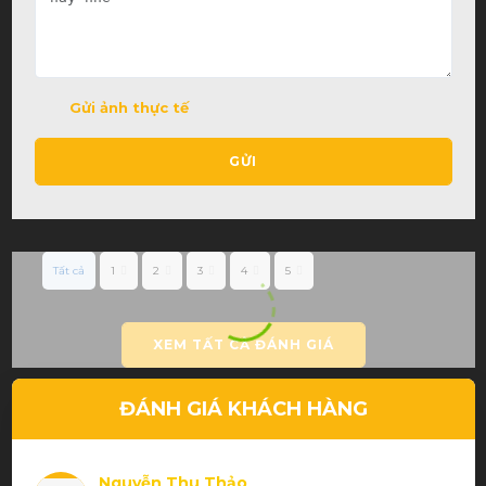
Gửi ảnh thực tế
GỬI
Tất cả
1
2
3
4
5
XEM TẤT CẢ ĐÁNH GIÁ
ĐÁNH GIÁ KHÁCH HÀNG
Nguyễn Thu Thảo