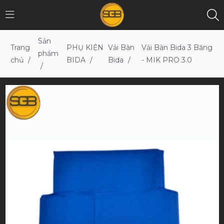
Sản
Trang
PHỤ KIỆN
Vải Bàn
Vải Bàn Bida 3 Băng
phẩm
chủ
/
BIDA
/
Bida
/
- MIK PRO 3.0
/