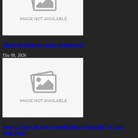
Thuê bàn bida cần chuẩn bị những gì?
Thu 08, 2026
Ngọn Cơ Bida Bị Móp: Nguyên Nhân, Dấu Hiệu Và Cách
Khắc Phục