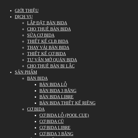
GIỚI THIỆU
DỊCH VỤ
LẮP ĐẶT BÀN BIDA
CHO THUÊ BÀN BIDA
SỬA CƠ BIDA
THIẾT KẾ CLB BIDA
THAY VẢI BÀN BIDA
THIẾT KẾ CƠ BIDA
TƯ VẤN MỞ QUÁN BIDA
CHO THUÊ BÀN BI LẮC
SẢN PHẨM
BÀN BIDA
BÀN BIDA LỖ
BÀN BIDA 3 BĂNG
BÀN BIDA LIBRE
BÀN BIDA THIẾT KẾ RIÊNG
CƠ BIDA
CƠ BIDA LỖ (POOL CUE)
CƠ BIDA CŨ
CƠ BIDA LIBRE
CƠ BIDA 3 BĂNG