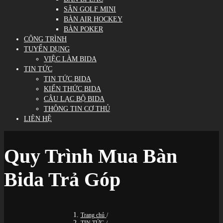
SÂN GOLF MINI
BÀN AIR HOCKEY
BÀN POKER
CÔNG TRÌNH
TUYỂN DỤNG
VIỆC LÀM BIDA
TIN TỨC
TIN TỨC BIDA
KIẾN THỨC BIDA
CÂU LẠC BỘ BIDA
THÔNG TIN CƠ THỦ
LIÊN HỆ
Quy Trình Mua Bàn
Bida Trả Góp
Trang chủ
/