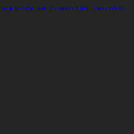
Khóa Học Bida Libre Cho Người Thi Đấu – Hoàn Thiện Kỹ
Thuật, Chiến Thuật Và Tâm Lý
Mon 08, 2026
Thuê bàn bida để thử nghiệm mô hình kinh doanh có hiệu quả
không?
Sun 08, 2026
Bài viết liên quan