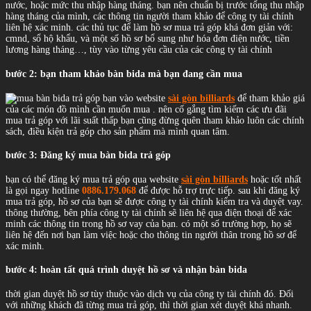
nước, hoặc mức thu nhập hàng tháng. bạn nên chuẩn bị trước tổng thu nhập
hàng tháng của mình, các thông tin người tham khảo để công ty tài chính
liên hệ xác minh. các thủ tục để làm hồ sơ mua trả góp khá đơn giản với:
cmnd, sổ hộ khẩu, và một số hồ sơ bổ sung như hóa đơn điện nước, tiền
lương hàng tháng…, tùy vào từng yêu cầu của các công ty tài chính
bước 2: bạn tham khảo bàn bida mà bạn đang cần mua
bạn vào website
sài gòn billiards
để tham khảo giá
của các món đồ mình cần muốn mua . nên cố gắng tìm kiếm các ưu đãi
mua trả góp với lãi suất thấp bạn cũng đừng quên tham khảo luôn các chính
sách, điều kiện trả góp cho sản phẩm mà mình quan tâm.
bước 3: Đăng ký mua bàn bida trả góp
bạn có thể đăng ký mua trả góp qua website
sài gòn billiards
hoặc tốt nhất
là gọi ngay hotline
0886.179.068
để được hỗ trợ trực tiếp. sau khi đăng ký
mua trả góp, hồ sơ của bạn sẽ được công ty tài chính kiểm tra và duyệt vay.
thông thường, bên phía công ty tài chính sẽ liên hệ qua điện thoại để xác
minh các thông tin trong hồ sơ vay của bạn. có một số trường hợp, họ sẽ
liên hệ đến nơi bạn làm việc hoặc cho thông tin người thân trong hồ sơ để
xác minh.
bước 4: hoàn tất quá trình duyệt hồ sơ và nhận bàn bida
thời gian duyệt hồ sơ tùy thuộc vào dịch vụ của công ty tài chính đó. Đối
với những khách đã từng mua trả góp, thì thời gian xét duyệt khá nhanh.