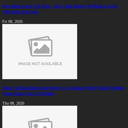
Dạy Bida Libre Tại Nhà – Học Linh Hoạt Với Huấn Luyện
Viên Đến Tận Nơi
Fri 08, 2026
Màu Vải Bàn Bida Nào Được Ưa Chuộng Nhất? Kinh Nghiệm
Chọn Màu Cho CLB Bida
Thu 08, 2026