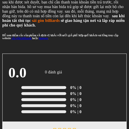
sau khi được xét duyệt, bạn chỉ cần thanh toán khoản tiền trả trước, rồi
nhận bàn bida. hồ sơ vay mua bàn bida trả góp sẽ được gửi lại một bộ cho
bạn giữ, trên đó có mã hợp đồng vay. sau đó, mỗi tháng, mang mã hợp
đồng này ra thanh toán số tiền còn lại đến khi kết thúc khoản vay.
sau khi
hoàn tất thủ tục
sài gòn billiards
sẽ giao hàng tận nơi và lắp ráp miễn
phí cho quý khách.
ĐỂ xem thÊm cÁc sẢn phẨm vÀ dỊch vỤ khÁc vỚi mỨc giÁ phÙ hỢp quÝ khÁch vui lÒng truy cẬp
website
sÀi gÒn billiards
hoẶc
fanpage
.
0.0
0 đánh giá
0%
| 0
0%
| 0
0%
| 0
0%
| 0
0%
| 0