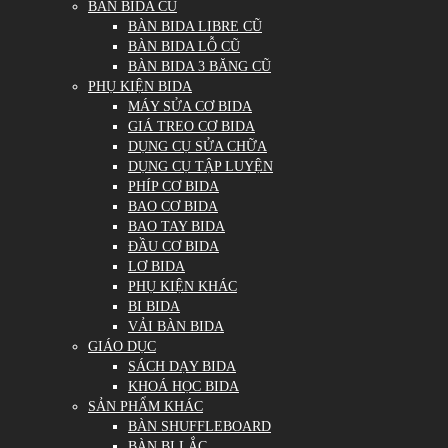
BÀN BIDA CŨ
BÀN BIDA LIBRE CŨ
BÀN BIDA LỖ CŨ
BÀN BIDA 3 BĂNG CŨ
PHỤ KIỆN BIDA
MÁY SỬA CƠ BIDA
GIÁ TREO CƠ BIDA
DỤNG CỤ SỬA CHỮA
DỤNG CỤ TẬP LUYỆN
PHÍP CƠ BIDA
BAO CƠ BIDA
BAO TAY BIDA
ĐẦU CƠ BIDA
LƠ BIDA
PHỤ KIỆN KHÁC
BI BIDA
VẢI BÀN BIDA
GIÁO DỤC
SÁCH DẠY BIDA
KHOÁ HỌC BIDA
SẢN PHẨM KHÁC
BÀN SHUFFLEBOARD
BÀN BI LẮC