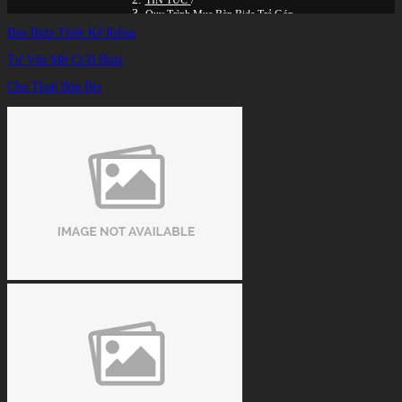
TIN TỨC
/
Quy Trình Mua Bàn Bida Trả Góp
Bàn Bida Thiết Kế Riêng
Tư Vấn Mở CLB Bida
Cho Thuê Bàn Bia