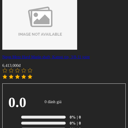
Ngọn Mezz Hard Maple shaft, Kamui tip, 3/8-11 joint
6,413,000đ
0.0
0 đánh giá
0%
| 0
0%
| 0