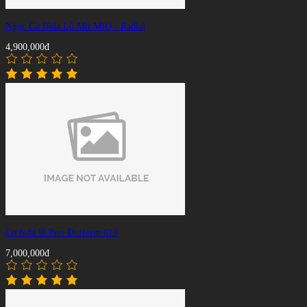
Ngọc Cơ Bida Lỗ Mit MIQ - Radial
4,900,000đ
Cơ bida lỗ Peri Dufferin 613
7,000,000đ