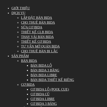
GIỚI THIỆU
DỊCH VỤ
LẮP ĐẶT BÀN BIDA
CHO THUÊ BÀN BIDA
SỬA CƠ BIDA
THIẾT KẾ CLB BIDA
THAY VẢI BÀN BIDA
THIẾT KẾ CƠ BIDA
TƯ VẤN MỞ QUÁN BIDA
CHO THUÊ BÀN BI LẮC
SẢN PHẨM
BÀN BIDA
BÀN BIDA LỖ
BÀN BIDA 3 BĂNG
BÀN BIDA LIBRE
BÀN BIDA THIẾT KẾ RIÊNG
CƠ BIDA
CƠ BIDA LỖ (POOL CUE)
CƠ BIDA CŨ
CƠ BIDA LIBRE
CƠ BIDA 3 BĂNG