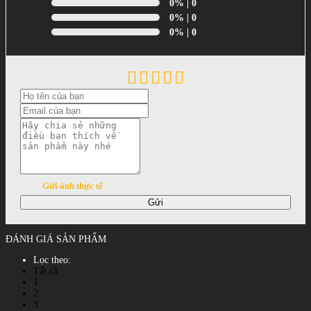
0%
| 0
0%
| 0
0%
| 0
Gửi ảnh thực tế
Gửi
ĐÁNH GIÁ SẢN PHẨM
Lọc theo:
Tất cả
1
2
3