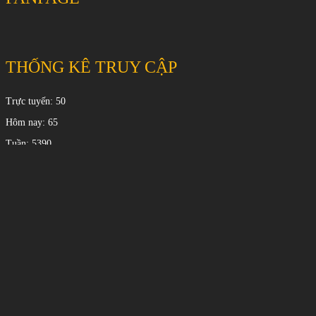
THỐNG KÊ TRUY CẬP
Trực tuyến: 50
Hôm nay: 65
Tuần: 5390
Tháng: 17988
Tổng: 35008
© 2026 Sài Gòn Billiards - Thiết kế bởi sikido.vn
© 2026 Sài Gòn Billiards - Thiết kế bởi sikido.vn