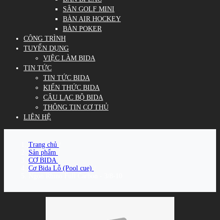
SÂN GOLF MINI
BÀN AIR HOCKEY
BÀN POKER
CÔNG TRÌNH
TUYỂN DỤNG
VIỆC LÀM BIDA
TIN TỨC
TIN TỨC BIDA
KIẾN THỨC BIDA
CÂU LẠC BỘ BIDA
THÔNG TIN CƠ THỦ
LIÊN HỆ
Trang chủ
/
Sản phẩm
/
CƠ BIDA
/
Cơ Bida Lỗ (Pool cue)
/
Ngọn Rhino Full Carbon - 3/8-10