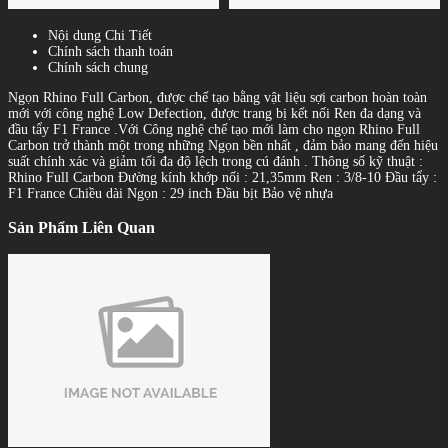
Nội dung Chi Tiết
Chính sách thanh toán
Chính sách chung
Ngọn Rhino Full Carbon, được chế tạo bằng vật liệu sợi carbon hoàn toàn
mới với công nghệ Low Defection, được trang bị kết nối Ren đa dạng và
đầu tẩy F1 France .Với Công nghệ chế tạo mới làm cho ngọn Rhino Full
Carbon trở thành một trong những Ngọn bền nhất , đảm bảo mang đến hiệu
suất chính xác và giảm tối đa độ lệch trong cú đánh . Thông số kỹ thuật :
Rhino Full Carbon Đường kính khớp nối : 21,35mm Ren : 3/8-10 Đầu tẩy :
F1 France Chiều dài Ngọn : 29 inch Đầu bịt Bảo vệ nhựa
Sản Phẩm Liên Quan