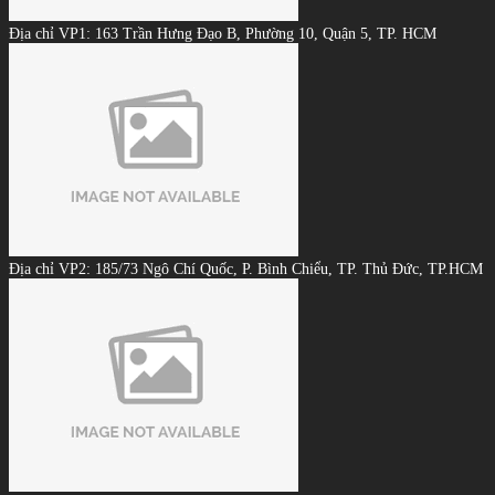
Địa chỉ VP1: 163 Trần Hưng Đạo B, Phường 10, Quận 5, TP. HCM
Địa chỉ VP2: 185/73 Ngô Chí Quốc, P. Bình Chiểu, TP. Thủ Đức, TP.HCM