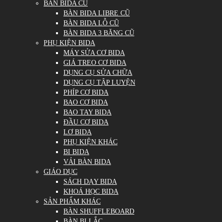
BÀN BIDA CŨ
BÀN BIDA LIBRE CŨ
BÀN BIDA LỖ CŨ
BÀN BIDA 3 BĂNG CŨ
PHỤ KIỆN BIDA
MÁY SỬA CƠ BIDA
GIÁ TREO CƠ BIDA
DỤNG CỤ SỬA CHỮA
DỤNG CỤ TẬP LUYỆN
PHÍP CƠ BIDA
BAO CƠ BIDA
BAO TAY BIDA
ĐẦU CƠ BIDA
LƠ BIDA
PHỤ KIỆN KHÁC
BI BIDA
VẢI BÀN BIDA
GIÁO DỤC
SÁCH DẠY BIDA
KHOÁ HỌC BIDA
SẢN PHẨM KHÁC
BÀN SHUFFLEBOARD
BÀN BI LẮC